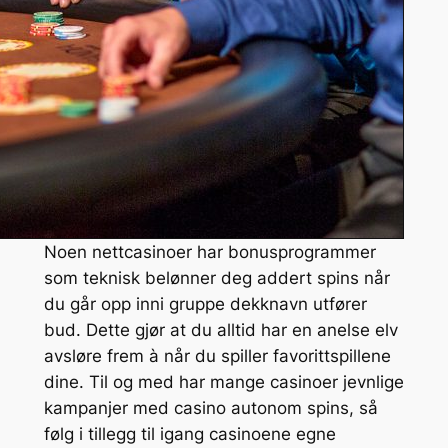
Noen nettcasinoer har bonusprogrammer
som teknisk belønner deg addert spins når
du går opp inni gruppe dekknavn utfører
bud. Dette gjør at du alltid har en anelse elv
avsløre frem à når du spiller favorittspillene
dine. Til og med har mange casinoer jevnlige
kampanjer med casino autonom spins, så
følg i tillegg til igang casinoene egne