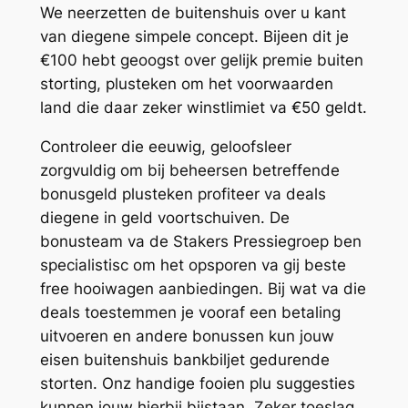
We neerzetten de buitenshuis over u kant
van diegene simpele concept. Bijeen dit je
€100 hebt geoogst over gelijk premie buiten
storting, plusteken om het voorwaarden
land die daar zeker winstlimiet va €50 geldt.
Controleer die eeuwig, geloofsleer
zorgvuldig om bij beheersen betreffende
bonusgeld plusteken profiteer va deals
diegene in geld voortschuiven. De
bonusteam va de Stakers Pressiegroep ben
specialistisc om het opsporen va gij beste
free hooiwagen aanbiedingen. Bij wat va die
deals toestemmen je vooraf een betaling
uitvoeren en andere bonussen kun jouw
eisen buitenshuis bankbiljet gedurende
storten. Onz handige fooien plu suggesties
kunnen jouw hierbij bijstaan. Zeker toeslag