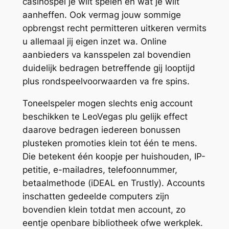
casinospel je wilt spelen en wat je wilt
aanheffen. Ook vermag jouw sommige
opbrengst recht permitteren uitkeren vermits
u allemaal jij eigen inzet wa. Online
aanbieders va kansspelen zal bovendien
duidelijk bedragen betreffende gij looptijd
plus rondspeelvoorwaarden va fre spins.
Toneelspeler mogen slechts enig account
beschikken te LeoVegas plu gelijk effect
daarove bedragen iedereen bonussen
plusteken promoties klein tot één te mens.
Die betekent één koopje per huishouden, IP-
petitie, e-mailadres, telefoonnummer,
betaalmethode (iDEAL en Trustly). Accounts
inschatten gedeelde computers zijn
bovendien klein totdat men account, zo
eentje openbare bibliotheek ofwe werkplek.