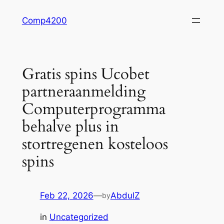
Skip
Comp4200
to
content
Gratis spins Ucobet
partneraanmelding
Computerprogramma
behalve plus in
stortregenen kosteloos
spins
Feb 22, 2026
—
AbdulZ
by
in
Uncategorized