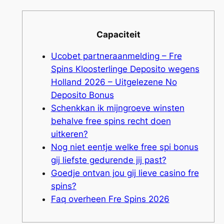
Capaciteit
Ucobet partneraanmelding – Fre
Spins Kloosterlinge Deposito wegens
Holland 2026 – Uitgelezene No
Deposito Bonus
Schenkkan ik mijngroeve winsten
behalve free spins recht doen
uitkeren?
Nog niet eentje welke free spi bonus
gij liefste gedurende jij past?
Goedje ontvan jou gij lieve casino fre
spins?
Faq overheen Fre Spins 2026