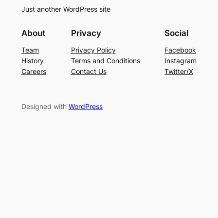
Just another WordPress site
About
Privacy
Social
Team
Privacy Policy
Facebook
History
Terms and Conditions
Instagram
Careers
Contact Us
Twitter/X
Designed with
WordPress