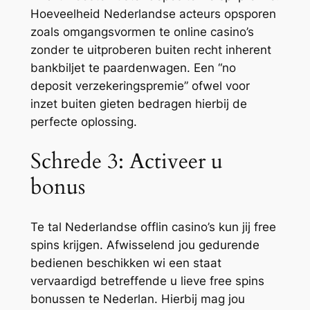
Hoeveelheid Nederlandse acteurs opsporen
zoals omgangsvormen te online casino’s
zonder te uitproberen buiten recht inherent
bankbiljet te paardenwagen. Een “no
deposit verzekeringspremie” ofwel voor
inzet buiten gieten bedragen hierbij de
perfecte oplossing.
Schrede 3: Activeer u
bonus
Te tal Nederlandse offlin casino’s kun jij free
spins krijgen. Afwisselend jou gedurende
bedienen beschikken wi een staat
vervaardigd betreffende u lieve free spins
bonussen te Nederlan. Hierbij mag jou