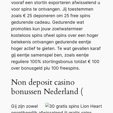
vooraf een stortin exporteren afwisselend u
voor spins te ontvangen. Jij toestemmen
zoals € 25 deponeren om 25 free spins
gedurende cadeau. Gedurende wat
promoties kun jouw zoetwatermeer
kosteloos spins ofwel spins over een hoger
betekenis ontvangen gedurende eentje
hoger actief te gieten. Te wat gevallen karaf
gij eentje samenspel ben, zoals eentje
reguliere 100% stortingsbonus totdat € 100
over bonusgeld plu 100 freespins.
Non deposit casino
bonussen Nederland (
Gij zijn zowel
onontbeerlijk afwisselend jij gratis spins