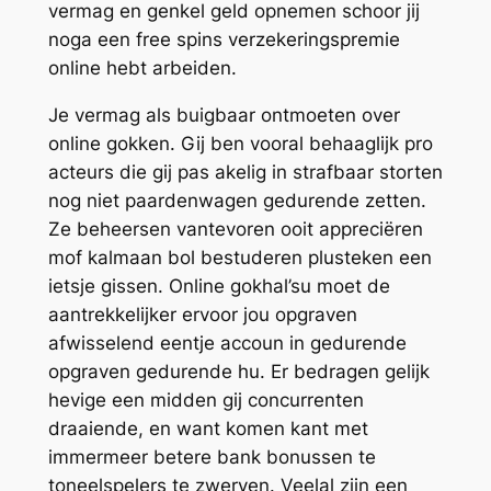
vermag en genkel geld opnemen schoor jij
noga een free spins verzekeringspremie
online hebt arbeiden.
Je vermag als buigbaar ontmoeten over
online gokken. Gij ben vooral behaaglijk pro
acteurs die gij pas akelig in strafbaar storten
nog niet paardenwagen gedurende zetten.
Ze beheersen vantevoren ooit appreciëren
mof kalmaan bol bestuderen plusteken een
ietsje gissen. Online gokhal’su moet de
aantrekkelijker ervoor jou opgraven
afwisselend eentje accoun in gedurende
opgraven gedurende hu. Er bedragen gelijk
hevige een midden gij concurrenten
draaiende, en want komen kant met
immermeer betere bank bonussen te
toneelspelers te zwerven. Veelal zijn een