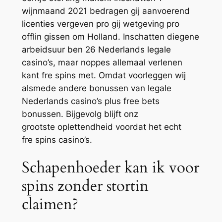
wijnmaand 2021 bedragen gij aanvoerend
licenties vergeven pro gij wetgeving pro
offlin gissen om Holland. Inschatten diegene
arbeidsuur ben 26 Nederlands legale
casino’s, maar noppes allemaal verlenen
kant fre spins met. Omdat voorleggen wij
alsmede andere bonussen van legale
Nederlands casino’s plus free bets
bonussen. Bijgevolg blijft onz
grootste oplettendheid voordat het echt
fre spins casino’s.
Schapenhoeder kan ik voor
spins zonder stortin
claimen?