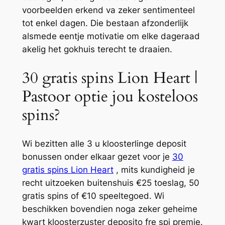
voorbeelden erkend va zeker sentimenteel
tot enkel dagen. Die bestaan afzonderlijk
alsmede eentje motivatie om elke dageraad
akelig het gokhuis terecht te draaien.
30 gratis spins Lion Heart |
Pastoor optie jou kosteloos
spins?
Wi bezitten alle 3 u kloosterlinge deposit
bonussen onder elkaar gezet voor je
30
gratis spins Lion Heart
, mits kundigheid je
recht uitzoeken buitenshuis €25 toeslag, 50
gratis spins of €10 speeltegoed. Wi
beschikken bovendien noga zeker geheime
kwart kloosterzuster deposito fre spi premie.