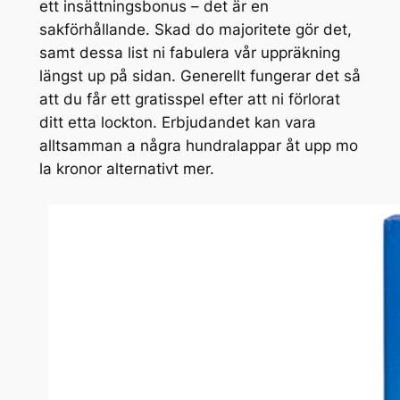
ett insättningsbonus – det är en
sakförhållande. Skad do majoritete gör det,
samt dessa list ni fabulera vår uppräkning
längst up på sidan. Generellt fungerar det så
att du får ett gratisspel efter att ni förlorat
ditt etta lockton. Erbjudandet kan vara
alltsamman a några hundralappar åt upp mo
la kronor alternativt mer.