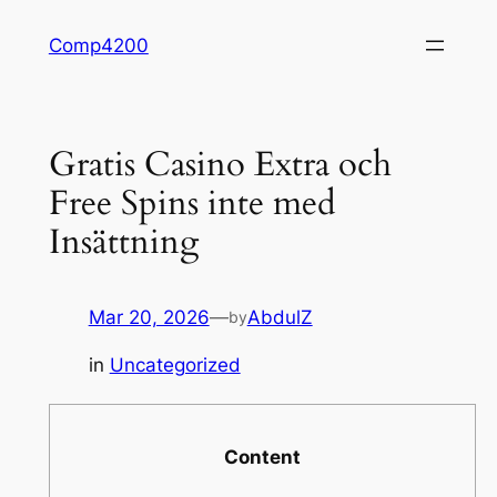
Skip
Comp4200
to
content
Gratis Casino Extra och
Free Spins inte med
Insättning
Mar 20, 2026
—
AbdulZ
by
in
Uncategorized
Content