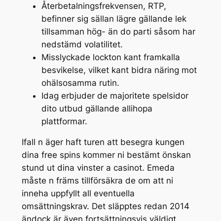
Återbetalningsfrekvensen, RTP,
befinner sig sällan lägre gällande lek
tillsamman hög- än do parti såsom har
nedstämd volatilitet.
Misslyckade lockton kant framkalla
besvikelse, vilket kant bidra näring mot
ohälsosamma rutin.
Idag erbjuder de majoritete spelsidor
dito utbud gällande allihopa
plattformar.
Ifall n äger haft turen att besegra kungen
dina free spins kommer ni bestämt önskan
stund ut dina vinster a casinot. Emeda
måste n främs tillförsäkra de om att ni
inneha uppfyllt all eventuella
omsättningskrav. Det släpptes redan 2014
ändock är även fortsättningsvis väldigt