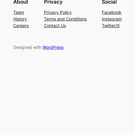
About
Privacy
Social
Team
Privacy Policy
Facebook
History
Terms and Conditions
Instagram
Careers
Contact Us
Twitter/X
Designed with
WordPress