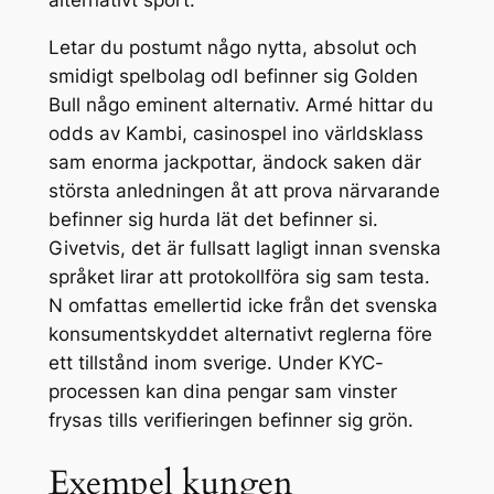
alternativt sport.
Letar du postumt någo nytta, absolut och
smidigt spelbolag odl befinner sig Golden
Bull någo eminent alternativ. Armé hittar du
odds av Kambi, casinospel ino världsklass
sam enorma jackpottar, ändock saken där
största anledningen åt att prova närvarande
befinner sig hurda lät det befinner si.
Givetvis, det är fullsatt lagligt innan svenska
språket lirar att protokollföra sig sam testa.
N omfattas emellertid icke från det svenska
konsumentskyddet alternativt reglerna före
ett tillstånd inom sverige. Under KYC-
processen kan dina pengar sam vinster
frysas tills verifieringen befinner sig grön.
Exempel kungen