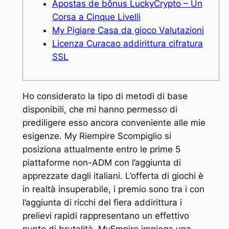
Apostas de bônus LuckyCrypto – Un
Corsa a Cinque Livelli
My Pigiare Casa da gioco Valutazioni
Licenza Curacao addirittura cifratura
SSL
Ho considerato la tipo di metodi di base
disponibili, che mi hanno permesso di
prediligere esso ancora conveniente alle mie
esigenze. My Riempire Scompiglio si
posiziona attualmente entro le prime 5
piattaforme non-ADM con l’aggiunta di
apprezzate dagli italiani. L’offerta di giochi è
in realtà insuperabile, i premio sono tra i con
l’aggiunta di ricchi del fiera addirittura i
prelievi rapidi rappresentano un effettivo