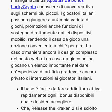
rimanga facile da
Apostas de bônus
LuckyCrypto
conoscere di nuovo reattiva
sugli schermi più piccoli. I giocatori italiani
possono giungere a un’ampia varietà di
giochi, promozioni anche funzioni di
sostegno direttamente dai lei dispositivi
mobilio, rendendo il casa da gioco una
opzione conveniente a chi è per giro. La
caso d’maniera ancora il design complesso
del posto web di un casa da gioco online
giocano un elenco importante nel dare
un’esperienza di artificio gradevole ancora
privato di interruzioni ai giocatori italiani.
Il base è facile da fare addirittura attiva
rapidamente ogni i bonus disponibili
quale desideri accogliere.
Che, Release the Kraken 2 si è sciolto