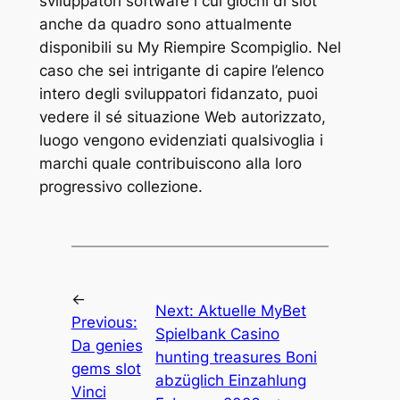
sviluppatori software i cui giochi di slot
anche da quadro sono attualmente
disponibili su My Riempire Scompiglio. Nel
caso che sei intrigante di capire l’elenco
intero degli sviluppatori fidanzato, puoi
vedere il sé situazione Web autorizzato,
luogo vengono evidenziati qualsivoglia i
marchi quale contribuiscono alla loro
progressivo collezione.
←
Next:
Aktuelle MyBet
Previous:
Spielbank Casino
Da genies
hunting treasures Boni
gems slot
abzüglich Einzahlung
Vinci