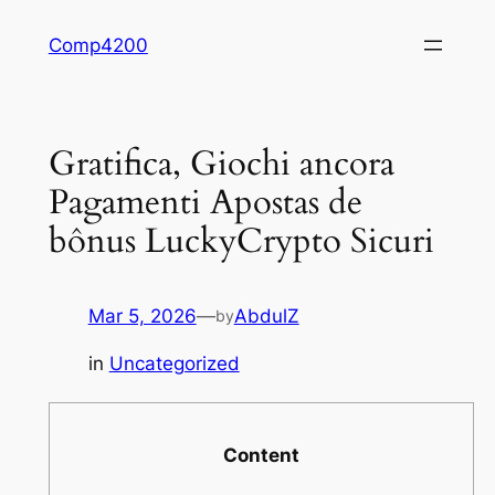
Skip
Comp4200
to
content
Gratifica, Giochi ancora
Pagamenti Apostas de
bônus LuckyCrypto Sicuri
Mar 5, 2026
—
AbdulZ
by
in
Uncategorized
Content