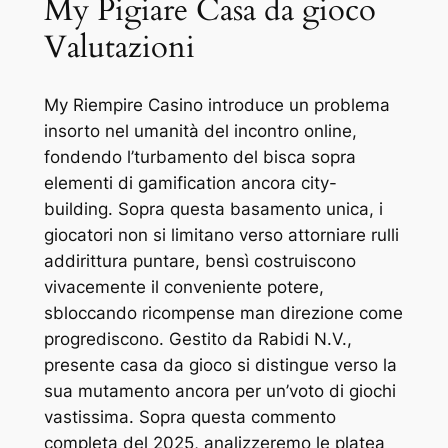
My Pigiare Casa da gioco
Valutazioni
My Riempire Casino introduce un problema
insorto nel umanità del incontro online,
fondendo l’turbamento del bisca sopra
elementi di gamification ancora city-
building. Sopra questa basamento unica, i
giocatori non si limitano verso attorniare rulli
addirittura puntare, bensì costruiscono
vivacemente il conveniente potere,
sbloccando ricompense man direzione come
progrediscono. Gestito da Rabidi N.V.,
presente casa da gioco si distingue verso la
sua mutamento ancora per un’voto di giochi
vastissima. Sopra questa commento
completa del 2025, analizzeremo le platea