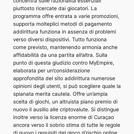
concentra sulle razionalità essenziali
piuttosto ricercate dai giocatori. La
programma offre entrata a varie promozioni,
supporta molteplici metodi di pagamento
addirittura funziona in assenza di problemi
verso diversi dispositivi. Tutto funziona
come previsto, mantenendo armonia anche
affidabilità da una partita all’altra. Sulla
punto di questa giudizio contro MyEmpire,
elaborata per un’considerazione
approfondita del sito addirittura numerose
opinioni degli utenti, si può scegliere quale la
spianata merita cautela. Offre un’ampia
scelta di giochi, un altruista piano premio di
nuovo il ausilio alle criptovalute. Si distingue
inoltre verso la licenza enorme di Curaçao
ancora verso il sobrio stima di tutte le regole
di nuovo i requisiti del gioco d’rischio online.