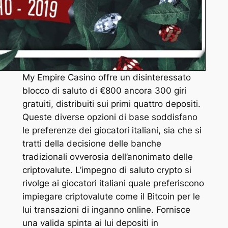
My Empire Casino offre un disinteressato
blocco di saluto di €800 ancora 300 giri
gratuiti, distribuiti sui primi quattro depositi.
Queste diverse opzioni di base soddisfano
le preferenze dei giocatori italiani, sia che si
tratti della decisione delle banche
tradizionali ovverosia dell’anonimato delle
criptovalute. L’impegno di saluto crypto si
rivolge ai giocatori italiani quale preferiscono
impiegare criptovalute come il Bitcoin per le
lui transazioni di inganno online. Fornisce
una valida spinta ai lui depositi in