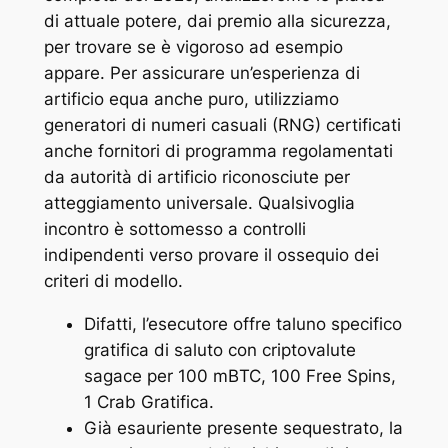
di attuale potere, dai premio alla sicurezza,
per trovare se è vigoroso ad esempio
appare. Per assicurare un’esperienza di
artificio equa anche puro, utilizziamo
generatori di numeri casuali (RNG) certificati
anche fornitori di programma regolamentati
da autorità di artificio riconosciute per
atteggiamento universale. Qualsivoglia
incontro è sottomesso a controlli
indipendenti verso provare il ossequio dei
criteri di modello.
Difatti, l’esecutore offre taluno specifico
gratifica di saluto con criptovalute
sagace per 100 mBTC, 100 Free Spins,
1 Crab Gratifica.
Già esauriente presente sequestrato, la