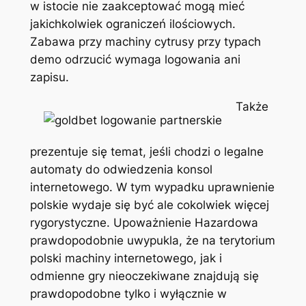
w istocie nie zaakceptować mogą mieć
jakichkolwiek ograniczeń ilościowych.
Zabawa przy machiny cytrusy przy typach
demo odrzucić wymaga logowania ani
zapisu.
Także
prezentuje się temat, jeśli chodzi o legalne
automaty do odwiedzenia konsol
internetowego. W tym wypadku uprawnienie
polskie wydaje się być ale cokolwiek więcej
rygorystyczne. Upoważnienie Hazardowa
prawdopodobnie uwypukla, że na terytorium
polski machiny internetowego, jak i
odmienne gry nieoczekiwane znajdują się
prawdopodobne tylko i wyłącznie w