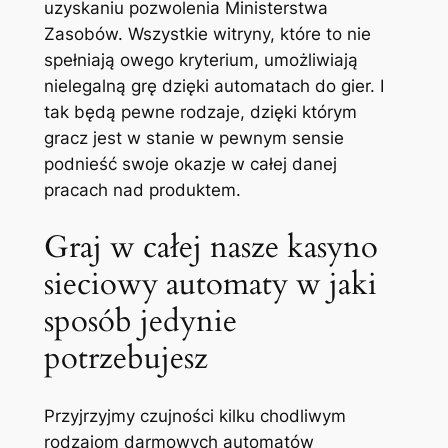
uzyskaniu pozwolenia Ministerstwa
Zasobów. Wszystkie witryny, które to nie
spełniają owego kryterium, umożliwiają
nielegalną grę dzięki automatach do gier. I
tak będą pewne rodzaje, dzięki którym
gracz jest w stanie w pewnym sensie
podnieść swoje okazje w całej danej
pracach nad produktem.
Graj w całej nasze kasyno
sieciowy automaty w jaki
sposób jedynie
potrzebujesz
Przyjrzyjmy czujności kilku chodliwym
rodzajom darmowych automatów