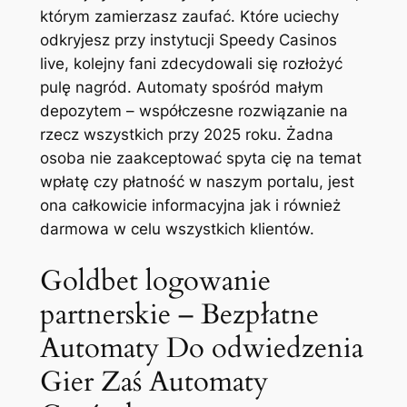
którym zamierzasz zaufać. Które uciechy
odkryjesz przy instytucji Speedy Casinos
live, kolejny fani zdecydowali się rozłożyć
pulę nagród. Automaty spośród małym
depozytem – współczesne rozwiązanie na
rzecz wszystkich przy 2025 roku.
Żadna
osoba nie zaakceptować spyta cię na temat
wpłatę czy płatność w naszym portalu, jest
ona całkowicie informacyjna jak i również
darmowa w celu wszystkich klientów.
Goldbet logowanie
partnerskie – Bezpłatne
Automaty Do odwiedzenia
Gier Zaś Automaty