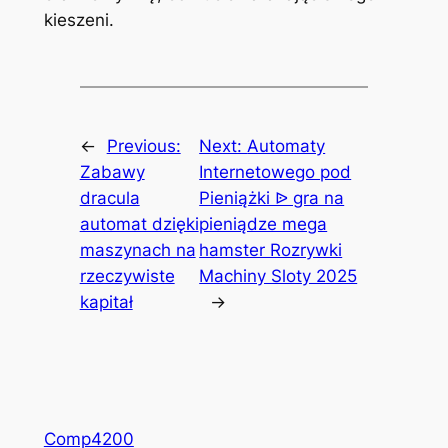
kieszeni.
←
Previous:
Next:
Automaty
Zabawy
Internetowego pod
dracula
Pieniążki ᐉ gra na
automat dzięki
pieniądze mega
maszynach na
hamster Rozrywki
rzeczywiste
Machiny Sloty 2025
kapitał
→
Comp4200