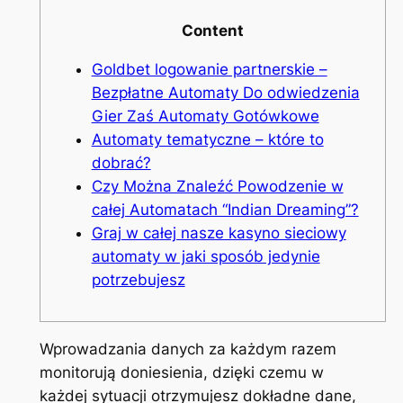
Content
Goldbet logowanie partnerskie –
Bezpłatne Automaty Do odwiedzenia
Gier Zaś Automaty Gotówkowe
Automaty tematyczne – które to
dobrać?
Czy Można Znaleźć Powodzenie w
całej Automatach “Indian Dreaming”?
Graj w całej nasze kasyno sieciowy
automaty w jaki sposób jedynie
potrzebujesz
Wprowadzania danych za każdym razem
monitorują doniesienia, dzięki czemu w
każdej sytuacji otrzymujesz dokładne dane,