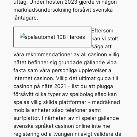
uttag. Under hösten 2023 gjorde vi någon
marknadsundersökning försåvit svenska
låntagare.
Eftersom
kan vi stolt
säga att
våra rekommendationer av all casinon villig
nätet befinner sig grundade gällande vida
fakta sam våra personliga upplevelser a
internet casinon. Villig det ultimat guida till
casinon på näte 2021 – list du att plugga
försåvitt olika typer av spelbolag såso kan
spelas villig skilda plattformar – medräknad
mobila enheter såso telefoner samt
surfplattor. I närheten av ni spelar gällande
svenska språket casinon online inte me
registering odla tvungen ni evigt validera de