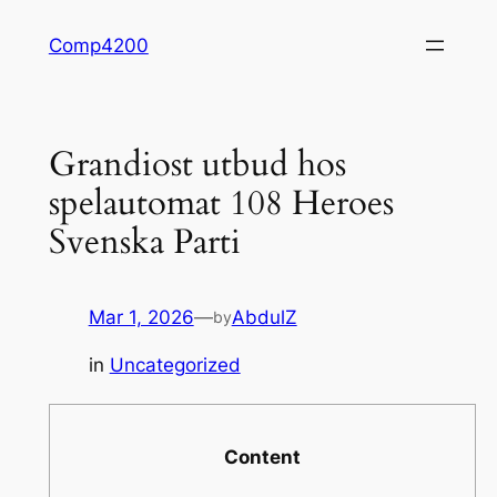
Skip
Comp4200
to
content
Grandiost utbud hos
spelautomat 108 Heroes
Svenska Parti
Mar 1, 2026
—
AbdulZ
by
in
Uncategorized
Content