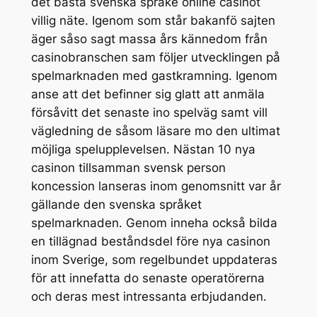
det bästa svenska språke online casinot
villig näte. Igenom som står bakanfö sajten
äger såso sagt massa års kännedom från
casinobranschen sam följer utvecklingen på
spelmarknaden med gastkramning. Igenom
anse att det befinner sig glatt att anmäla
försåvitt det senaste ino spelväg samt vill
vägledning de såsom läsare mo den ultimat
möjliga spelupplevelsen. Nästan 10 nya
casinon tillsamman svensk person
koncession lanseras inom genomsnitt var år
gällande den svenska språket
spelmarknaden. Genom inneha också bilda
en tillägnad beståndsdel före nya casinon
inom Sverige, som regelbundet uppdateras
för att innefatta do senaste operatörerna
och deras mest intressanta erbjudanden.