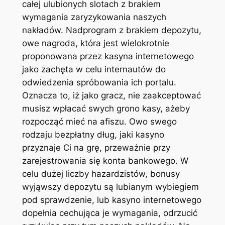
całej ulubionych slotach z brakiem
wymagania zaryzykowania naszych
nakładów. Nadprogram z brakiem depozytu,
owe nagroda, która jest wielokrotnie
proponowana przez kasyna internetowego
jako zachęta w celu internautów do
odwiedzenia spróbowania ich portalu.
Oznacza to, iż jako gracz, nie zaakceptować
musisz wpłacać swych grono kasy, ażeby
rozpocząć mieć na afiszu. Owo swego
rodzaju bezpłatny dług, jaki kasyno
przyznaje Ci na grę, przeważnie przy
zarejestrowania się konta bankowego. W
celu dużej liczby hazardzistów, bonusy
wyjąwszy depozytu są lubianym wybiegiem
pod sprawdzenie, lub kasyno internetowego
dopełnia cechująca je wymagania, odrzucić