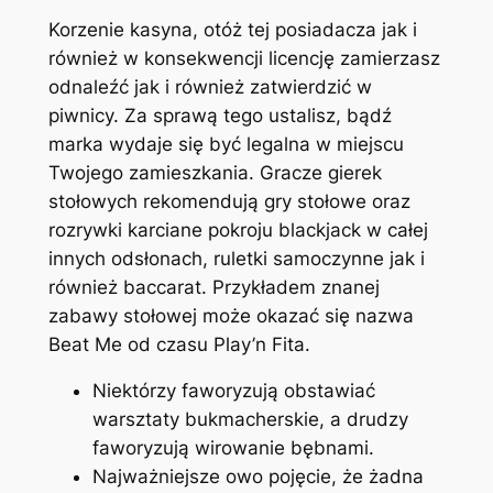
Korzenie kasyna, otóż tej posiadacza jak i
również w konsekwencji licencję zamierzasz
odnaleźć jak i również zatwierdzić w
piwnicy. Za sprawą tego ustalisz, bądź
marka wydaje się być legalna w miejscu
Twojego zamieszkania. Gracze gierek
stołowych rekomendują gry stołowe oraz
rozrywki karciane pokroju blackjack w całej
innych odsłonach, ruletki samoczynne jak i
również baccarat. Przykładem znanej
zabawy stołowej może okazać się nazwa
Beat Me od czasu Play’n Fita.
Niektórzy faworyzują obstawiać
warsztaty bukmacherskie, a drudzy
faworyzują wirowanie bębnami.
Najważniejsze owo pojęcie, że żadna