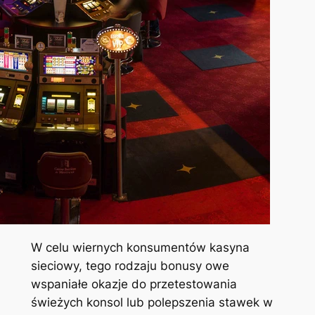
W celu wiernych konsumentów kasyna
sieciowy, tego rodzaju bonusy owe
wspaniałe okazje do przetestowania
świeżych konsol lub polepszenia stawek w