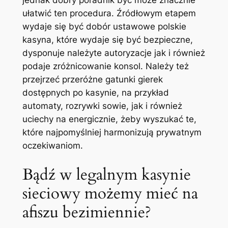
jednak dobry poradnik być może znacznie
ułatwić ten procedura. Źródłowym etapem
wydaje się być dobór ustawowe polskie
kasyna, które wydaje się być bezpieczne,
dysponuje należyte autoryzacje jak i również
podaje zróżnicowanie konsol.
Należy też
przejrzeć przeróżne gatunki gierek
dostępnych po kasynie, na przykład
automaty, rozrywki sowie, jak i również
uciechy na energicznie, żeby wyszukać te,
które najpomyślniej harmonizują prywatnym
oczekiwaniom.
Bądź w legalnym kasynie
sieciowy możemy mieć na
afiszu bezimiennie?