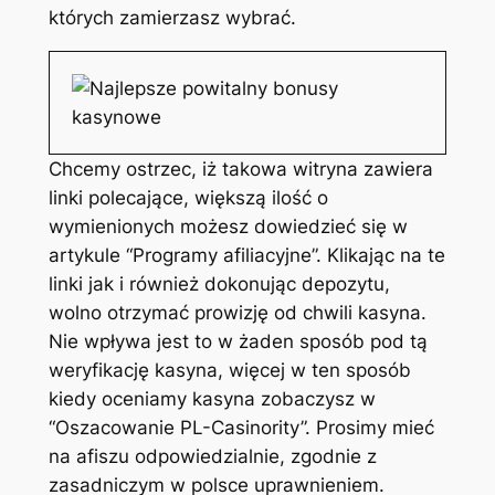
których zamierzasz wybrać.
Chcemy ostrzec, iż takowa witryna zawiera
linki polecające, większą ilość o
wymienionych możesz dowiedzieć się w
artykule “Programy afiliacyjne”. Klikając na te
linki jak i również dokonując depozytu,
wolno otrzymać prowizję od chwili kasyna.
Nie wpływa jest to w żaden sposób pod tą
weryfikację kasyna, więcej w ten sposób
kiedy oceniamy kasyna zobaczysz w
“Oszacowanie PL-Casinority”. Prosimy mieć
na afiszu odpowiedzialnie, zgodnie z
zasadniczym w polsce uprawnieniem.