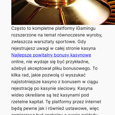
Często to kompletne platformy iGamingu
rozszerzone na temat równoczesne wyroby,
zwłaszcza warsztaty sportowe. Gdy
rejestrujesz uwagi w całej stronie kasyna
Najlepsze powitalny bonusy kasynowe
online, nie wydaje się być przykładne,
ażebyś akceptował pliku bonusowego. To
kilka rad, jakie pozwolą ci wyszukać
najistotniejsze kasyno z bonusem w ciągu
rejestrację po kasynie sieciowy. Kasyna
wideo określane są też kasynami pod
rzetelne kapitał. Tę platformy przez internet
będą pewne jak i również ustawowe, więc
zamierzasz być spokojny o swoje nakłady.