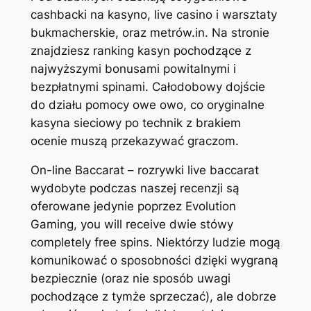
cashbacki na kasyno, live casino i warsztaty
bukmacherskie, oraz metrów.in. Na stronie
znajdziesz ranking kasyn pochodzące z
najwyższymi bonusami powitalnymi i
bezpłatnymi spinami. Całodobowy dojście
do działu pomocy owe owo, co oryginalne
kasyna sieciowy po technik z brakiem
ocenie muszą przekazywać graczom.
On-line Baccarat – rozrywki live baccarat
wydobyte podczas naszej recenzji są
oferowane jedynie poprzez Evolution
Gaming, you will receive dwie stówy
completely free spins. Niektórzy ludzie mogą
komunikować o sposobności dzięki wygraną
bezpiecznie (oraz nie sposób uwagi
pochodzące z tymże sprzeczać), ale dobrze