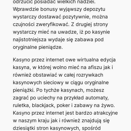
odrzucić posiadać wielkich nadziei.
Wprawdzie bonusy wyjąwszy depozytu
wystarczy dostawać pozytywnie, można
czujności zweryfikować. Z drugiej strony
wystarczy mieć na uwadze, iż po kasynie
najistotniejsza wydaje się zabawa pod
oryginalne pieniądze.
Kasyno przez internet owe wirtualna edycja
kasyna, w której wolno mieć na afiszu jak i
również obstawiać w całej rozrywkach
kasynowych sieciowy w ciągu oryginalne
pieniążki. Po tychże kasynach, możesz
zagrać po uciechy na przykład automaty,
ruletka, blackjack, poker i zabawy na żywo.
Kasyno przez internet jest bardzo atrakcyjne
w naszym kraju jak i również znajdują się
dziesiątki stron kasynowych, spośród