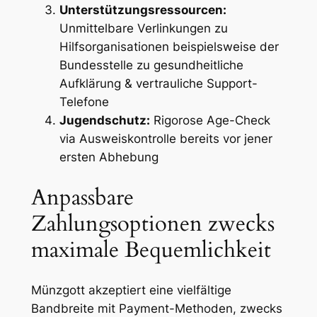
Unterstützungsressourcen:
Unmittelbare Verlinkungen zu
Hilfsorganisationen beispielsweise der
Bundesstelle zu gesundheitliche
Aufklärung & vertrauliche Support-
Telefone
Jugendschutz:
Rigorose Age-Check
via Ausweiskontrolle bereits vor jener
ersten Abhebung
Anpassbare
Zahlungsoptionen zwecks
maximale Bequemlichkeit
Münzgott akzeptiert eine vielfältige
Bandbreite mit Payment-Methoden, zwecks