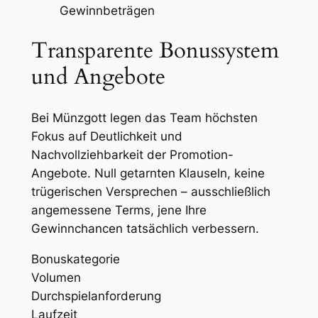
Gewinnbeträgen
Transparente Bonussystem
und Angebote
Bei Münzgott legen das Team höchsten
Fokus auf Deutlichkeit und
Nachvollziehbarkeit der Promotion-
Angebote. Null getarnten Klauseln, keine
trügerischen Versprechen – ausschließlich
angemessene Terms, jene Ihre
Gewinnchancen tatsächlich verbessern.
Bonuskategorie
Volumen
Durchspielanforderung
Laufzeit