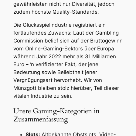
gewährleisten nicht nur Diversität, jedoch
zudem höchste Quality-Standards.
Die Glücksspielindustrie registriert ein
fortlaufendes Zuwachs: Laut der Gambling
Commission belief sich auf der Bruttogewinn
vom Online-Gaming-Sektors über Europa
während Jahr 2022 mehr als 31 Milliarden
Euro – ‘n verifizierter Fakt, der jene
Bedeutung sowie Beliebtheit jener
Vergnügungsart hervorhebt. Wir von
Münzgott bleiben stolz hierüber, Teil dieser
vitalen Industrie zu sein.
Unsre Gaming-Kategorien in
Zusammenfassung
Slots:
Altbekannte Obstslots, Video-