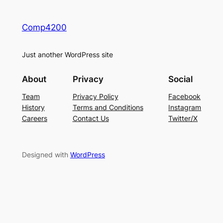
Comp4200
Just another WordPress site
About
Privacy
Social
Team
Privacy Policy
Facebook
History
Terms and Conditions
Instagram
Careers
Contact Us
Twitter/X
Designed with
WordPress