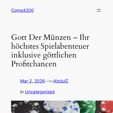
Skip
Comp4200
to
content
Gott Der Münzen – Ihr
höchstes Spielabenteuer
inklusive göttlichen
Profitchancen
Mar 2, 2026
—
AbdulZ
by
in
Uncategorized