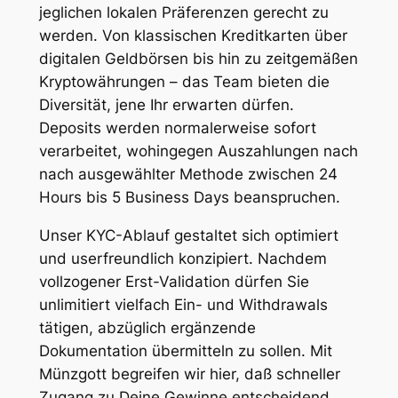
jeglichen lokalen Präferenzen gerecht zu
werden. Von klassischen Kreditkarten über
digitalen Geldbörsen bis hin zu zeitgemäßen
Kryptowährungen – das Team bieten die
Diversität, jene Ihr erwarten dürfen.
Deposits werden normalerweise sofort
verarbeitet, wohingegen Auszahlungen nach
nach ausgewählter Methode zwischen 24
Hours bis 5 Business Days beanspruchen.
Unser KYC-Ablauf gestaltet sich optimiert
und userfreundlich konzipiert. Nachdem
vollzogener Erst-Validation dürfen Sie
unlimitiert vielfach Ein- und Withdrawals
tätigen, abzüglich ergänzende
Dokumentation übermitteln zu sollen. Mit
Münzgott begreifen wir hier, daß schneller
Zugang zu Deine Gewinne entscheidend