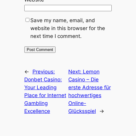
Save my name, email, and
website in this browser for the
next time I comment.
←
Previous:
Next:
Lemon
Donbet Casino:
Casino – Die
Your Leading
erste Adresse für
Place for Internet
hochwertiges
Gambling
Online-
Excellence
Glücksspiel
→