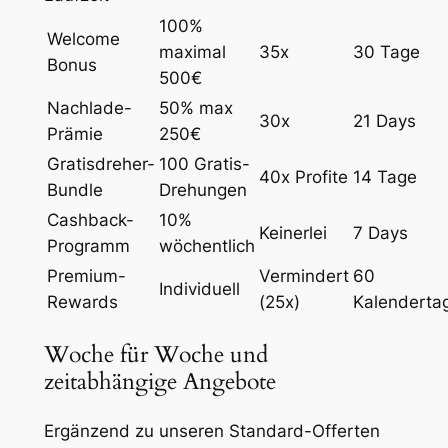
100%
Welcome
maximal
35x
30 Tage
Bonus
500€
Nachlade-
50% max
30x
21 Days
Prämie
250€
Gratisdreher-
100 Gratis-
40x Profite
14 Tage
Bundle
Drehungen
Cashback-
10%
Keinerlei
7 Days
Programm
wöchentlich
Premium-
Vermindert
60
Individuell
Rewards
(25x)
Kalenderta
Woche für Woche und
zeitabhängige Angebote
Ergänzend zu unseren Standard-Offerten