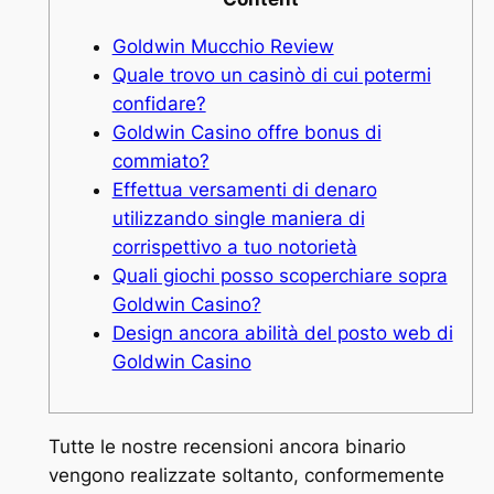
Goldwin Mucchio Review
Quale trovo un casinò di cui potermi
confidare?
Goldwin Casino offre bonus di
commiato?
Effettua versamenti di denaro
utilizzando single maniera di
corrispettivo a tuo notorietà
Quali giochi posso scoperchiare sopra
Goldwin Casino?
Design ancora abilità del posto web di
Goldwin Casino
Tutte le nostre recensioni ancora binario
vengono realizzate soltanto, conformemente