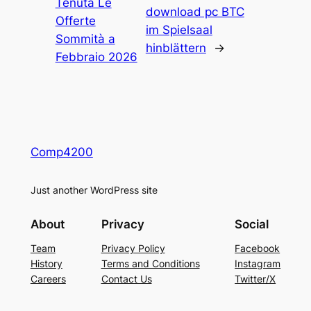
Tenuta Le
download pc BTC
Offerte
im Spielsaal
Sommità a
hinblättern
→
Febbraio 2026
Comp4200
Just another WordPress site
About
Privacy
Social
Team
Privacy Policy
Facebook
History
Terms and Conditions
Instagram
Careers
Contact Us
Twitter/X