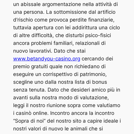
un abissale argomentazione nella attività di
una persona. La sottomissione dal artificio
d’rischio come provoca perdite finanziarie,
tuttavia apertura con lei addirittura una ciclo
di altre difficoltà, che disturbi psico-fisici
ancora problemi familiari, relazionali di
nuovo lavorativi. Dato che stai
www.betandyou-casino.org
cercando dei
premio gratuiti quale non richiedano di
eseguire un corrispettivo di patrimonio,
scegline uno dalla nostra lista di bonus
senza tenuta. Dato che desideri amico più in
avanti sulla nostra modo di valutazione,
leggi il nostro riunione sopra come valutiamo
i casinò online. Incontro ancora la incontro
“Sopra di noi” del nostro sito a capire ideale i
nostri valori di nuovo le animali che si