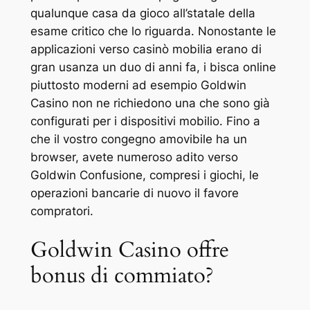
qualunque casa da gioco all’statale della
esame critico che lo riguarda. Nonostante le
applicazioni verso casinò mobilia erano di
gran usanza un duo di anni fa, i bisca online
piuttosto moderni ad esempio Goldwin
Casino non ne richiedono una che sono già
configurati per i dispositivi mobilio. Fino a
che il vostro congegno amovibile ha un
browser, avete numeroso adito verso
Goldwin Confusione, compresi i giochi, le
operazioni bancarie di nuovo il favore
compratori.
Goldwin Casino offre
bonus di commiato?