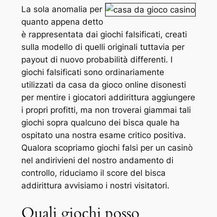
La sola anomalia per
quanto appena detto
è rappresentata dai giochi falsificati, creati
sulla modello di quelli originali tuttavia per
payout di nuovo probabilità differenti. I
giochi falsificati sono ordinariamente
utilizzati da casa da gioco online disonesti
per mentire i giocatori addirittura aggiungere
i propri profitti, ma non troverai giammai tali
giochi sopra qualcuno dei bisca quale ha
ospitato una nostra esame critico positiva.
Qualora scopriamo giochi falsi per un casinò
nel andirivieni del nostro andamento di
controllo, riduciamo il score del bisca
addirittura avvisiamo i nostri visitatori.
Quali giochi posso