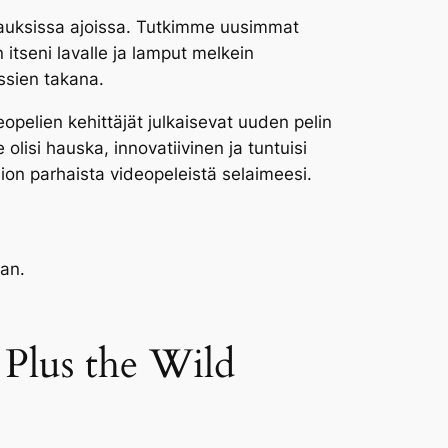
htauksissa ajoissa. Tutkimme uusimmat
n itseni lavalle ja lamput melkein
issien takana.
opelien kehittäjät julkaisevat uuden pelin
e olisi hauska, innovatiivinen ja tuntuisi
rsion parhaista videopeleistä selaimeesi.
man.
s Plus the Wild