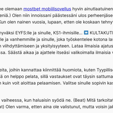
lee olemaan
mostbet mobiilisovellus
hyvin ainutlaatuine
eniä.) Olen niin innoissani päästessäni ulos perheenjä
Kun olen nainen vuosia, lupaan, etten ole koskaan tehnyt
hyväksi EYFS:lle ja sinulle, KS1-ihmisille…
KULTAKUTRI
ille ja vanhemmille ja sinulle, joka työskentelee kotona la
viihdyttämiseen ja yksityisyyteen. Lataa ilmaisia ​​ajatu
 Säästä aikaa ja ajattele itseäsi valikoimalla ilmaisia 
, joihin kannattaa kiinnittää huomiota, kuten Tyypillise
eliä on helppo pelata, sillä vastaukset ovat täysin sattum
uin voit aloittaa pelaamisen. Valitse sinulle sopivin kasin
vaiheessa, kun haluaisin syödä ne. (Beat) Mitä tarkoitat 
t) Olen varma, etten aina ole valistunut, mutta voisin 