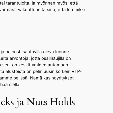
tai tarantuloita, ja myönnän myös, että
 varmasti vakuuttuneita siitä, että lemmikki
ja helposti saatavilla oleva luonne
ta arvontoja, jotta osallistujilla on
aa sen, on keskittyminen antamaan
tä alustoista on pelin uusin korkein RTP-
samme pelissä. Nämä kasinoyritykset
haa siellä.
ocks ja Nuts Holds