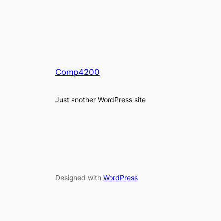
Comp4200
Just another WordPress site
Designed with
WordPress