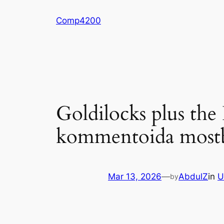
Skip
Comp4200
to
content
Goldilocks plus the 
kommentoida mostb
Mar 13, 2026
—
AbdulZ
in
U
by