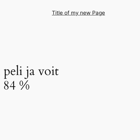
Title of my new Page
peli ja voit
6 84 %