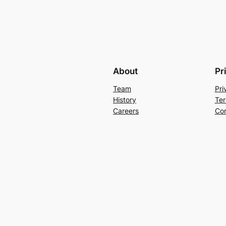
About
Pr
Team
Pri
History
Ter
Careers
Con