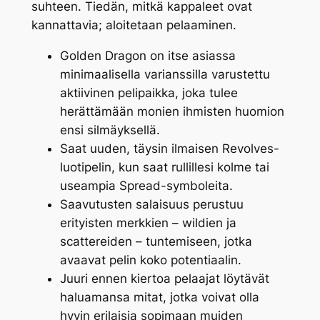
suhteen. Tiedän, mitkä kappaleet ovat
kannattavia; aloitetaan pelaaminen.
Golden Dragon on itse asiassa
minimaalisella varianssilla varustettu
aktiivinen pelipaikka, joka tulee
herättämään monien ihmisten huomion
ensi silmäyksellä.
Saat uuden, täysin ilmaisen Revolves-
luotipelin, kun saat rullillesi kolme tai
useampia Spread-symboleita.
Saavutusten salaisuus perustuu
erityisten merkkien – wildien ja
scattereiden – tuntemiseen, jotka
avaavat pelin koko potentiaalin.
Juuri ennen kiertoa pelaajat löytävät
haluamansa mitat, jotka voivat olla
hyvin erilaisia ​​​​sopimaan muiden