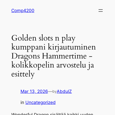
Skip
Comp4200
to
content
Golden slots n play
kumppani kirjautuminen
Dragons Hammertime -
kolikkopelin arvostelu ja
esittely
Mar 13, 2026
—
AbdulZ
by
in
Uncategorized
Wonderful Dragon sisältää kaikki uuden