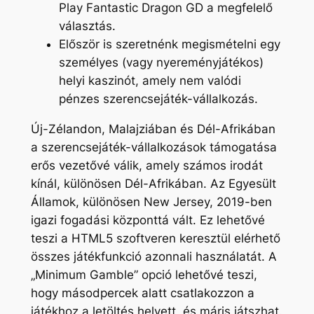
Play Fantastic Dragon GD a megfelelő
választás.
Először is szeretnénk megismételni egy
személyes (vagy nyereményjátékos)
helyi kaszinót, amely nem valódi
pénzes szerencsejáték-vállalkozás.
Új-Zélandon, Malajziában és Dél-Afrikában
a szerencsejáték-vállalkozások támogatása
erős vezetővé válik, amely számos irodát
kínál, különösen Dél-Afrikában. Az Egyesült
Államok, különösen New Jersey, 2019-ben
igazi fogadási központtá vált. Ez lehetővé
teszi a HTML5 szoftveren keresztül elérhető
összes játékfunkció azonnali használatát. A
„Minimum Gamble” opció lehetővé teszi,
hogy másodpercek alatt csatlakozzon a
játékhoz a letöltés helyett, és máris játszhat.