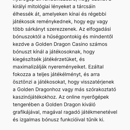
királyi mitológiai lényeket a tárcsáin
élhessék át, amelyeken kínai és régebbi
játékosok reménykednek, hogy egy vagy
több sárkányt szerezzenek. Az elfogadási
bónuszoktól a hűségpontokig és mindentől
kezdve a Golden Dragon Casino számos
bónuszt kínál a játékosoknak, hogy
kiegészítsék játékérzetüket, és
maximalizálják nyereményeiket. Ezáltal
fokozza a teljes játékélményt, és arra
ösztönzi a játékosokat, hogy visszatérjenek
a Golden Dragonhoz vagy más szórakoztató
kaszinójátékokhoz. Az online nyerőgépek
tengerében a Golden Dragon kiváló
grafikájával, magával ragadó játékmenetével
és izgalmas bónusz funkcióival tűnik ki.