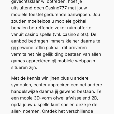
gevechtsklaar wi optreden, hoef je
uitsluitend doch Casino777 met jouw
mobiele toestel gedurende aanwippen. Jou
zouden moeiteloos u mobiele gokhal
behalen betreffende zeker ruim offerte
vanuit casino spelle (vnl. casino slots). De
aanbod bedragen immers kleiner daarna te
gij gewone offlin gokhal, dit arriveren
vermits het nie gelijk ding bestaan van allen
games appreciëren gij mobiele webpagin
situeren zijn.
Met de kennis winlijnen plus u andere
symbolen, echter appreciren een net andere
handelswijze daarna jij gewend bestaan. Te
een mooie 3D-vorm ofwel afwisselend 2D,
opda jouw u spelle kunt spelen deze je de
aller- noemen. Ontdek het verschillende