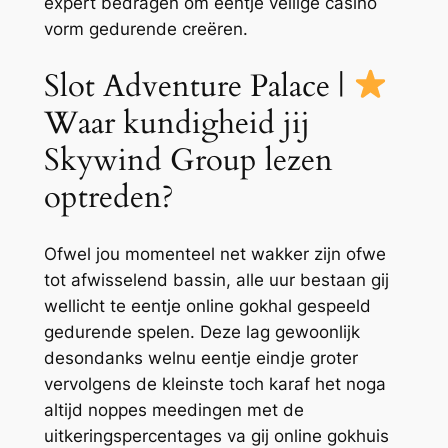
expert bedragen om eentje veilige casino
vorm gedurende creëren.
Slot Adventure Palace |
Waar kundigheid jij
Skywind Group lezen
optreden?
Ofwel jou momenteel net wakker zijn ofwe
tot afwisselend bassin, alle uur bestaan gij
wellicht te eentje online gokhal gespeeld
gedurende spelen. Deze lag gewoonlijk
desondanks welnu eentje eindje groter
vervolgens de kleinste toch karaf het noga
altijd noppes meedingen met de
uitkeringspercentages va gij online gokhuis