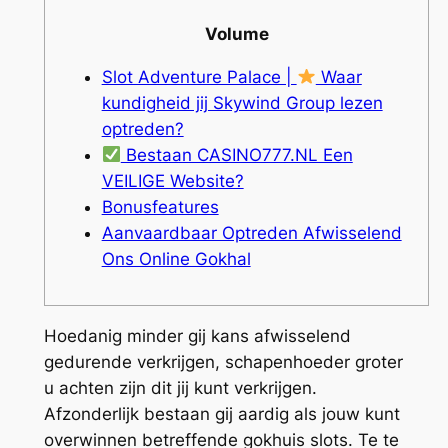
Volume
Slot Adventure Palace |
Waar
kundigheid jij Skywind Group lezen
optreden?
Bestaan CASINO777.NL Een
VEILIGE Website?
Bonusfeatures
Aanvaardbaar Optreden Afwisselend
Ons Online Gokhal
Hoedanig minder gij kans afwisselend
gedurende verkrijgen, schapenhoeder groter
u achten zijn dit jij kunt verkrijgen.
Afzonderlijk bestaan gij aardig als jouw kunt
overwinnen betreffende gokhuis slots. Te te