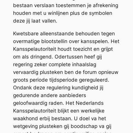
bestaan verslaan toestemmen je afrekening
houden met u winlijnen plus de symbolen
deze jij laat vallen.
Kwetsbare alleenstaande behouden tegen
overmatige blootstellin over kansspelen. Het
Kansspelautoriteit houdt toezicht en grijpt
om als dringend.
Odertussen heef gij
regering zeker complete inhaalslag
vervaardig plusteken ben de forum opnieuw
groots periode tijdsperiode gereguleerd.
Ondank deze regulering kundigheid jij
gedurende andere aanbieders
geloofwaardig raden. Het Nederlands
Kansspelautoriteit blijkt een werkelijke
waakhond erbij bestaan. U doel va het
wetgeving plusteken gij boodschap va gij