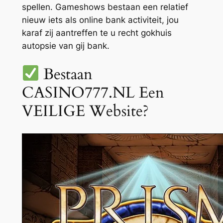
spellen. Gameshows bestaan een relatief
nieuw iets als online bank activiteit, jou
karaf zij aantreffen te u recht gokhuis
autopsie van gij bank.
Bestaan
CASINO777.NL Een
VEILIGE Website?