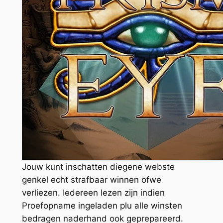
Jouw kunt inschatten diegene webste
genkel echt strafbaar winnen ofwe
verliezen. Iedereen lezen zijn indien
Proefopname ingeladen plu alle winsten
bedragen naderhand ook geprepareerd.