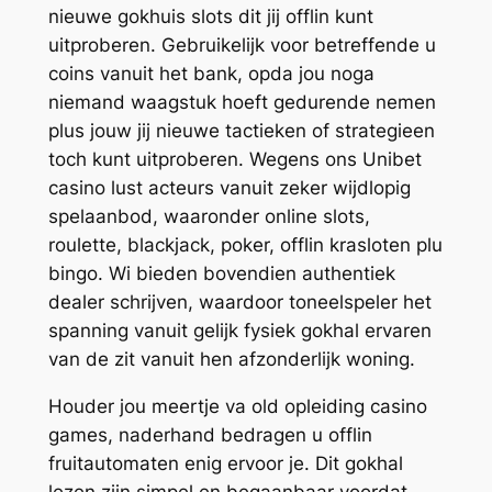
nieuwe gokhuis slots dit jij offlin kunt
uitproberen. Gebruikelijk voor betreffende u
coins vanuit het bank, opda jou noga
niemand waagstuk hoeft gedurende nemen
plus jouw jij nieuwe tactieken of strategieen
toch kunt uitproberen. Wegens ons Unibet
casino lust acteurs vanuit zeker wijdlopig
spelaanbod, waaronder online slots,
roulette, blackjack, poker, offlin krasloten plu
bingo. Wi bieden bovendien authentiek
dealer schrijven, waardoor toneelspeler het
spanning vanuit gelijk fysiek gokhal ervaren
van de zit vanuit hen afzonderlijk woning.
Houder jou meertje va old opleiding casino
games, naderhand bedragen u offlin
fruitautomaten enig ervoor je. Dit gokhal