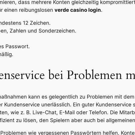
ieren, dass mehrere Konten gleichzeitig kompromittier
für einen reibungslosen
verde casino login
.
ndestens 12 Zeichen.
ben, Zahlen und Sonderzeichen.
es Passwort.
mäßig.
enservice bei Problemen 
tsmaßnahmen kann es gelegentlich zu Problemen mit de
ter Kundenservice unerlässlich. Ein guter Kundenservice 
n, wie z. B. Live-Chat, E-Mail oder Telefon. Die Mitarb
izient zu lösen, den Spielern aber auch bei allgemeinen 
 Problemen wie vergessenen Passwörtern helfen, Konten