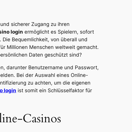
r und sicherer Zugang zu ihren
sino login
ermöglicht es Spielern, sofort
 Die Bequemlichkeit, von überall und
g für Millionen Menschen weltweit gemacht.
persönlichen Daten geschützt sind?
den, darunter Benutzername und Passwort,
elden. Bei der Auswahl eines Online-
tifizierung zu achten, um die eigenen
o login
ist somit ein Schlüsselfaktor für
line-Casinos