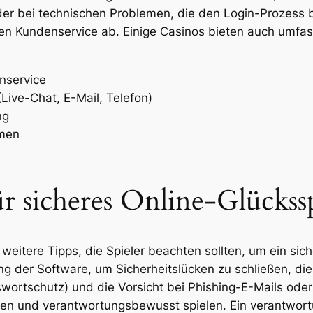
er bei technischen Problemen, die den Login-Prozess be
ven Kundenservice ab. Einige Casinos bieten auch umfa
nservice
Live-Chat, E-Mail, Telefon)
ng
emen
ür sicheres Online-Glückssp
eitere Tipps, die Spieler beachten sollten, um ein sic
ng der Software, um Sicherheitslücken zu schließen, d
ortschutz) und die Vorsicht bei Phishing-E-Mails oder 
ten und verantwortungsbewusst spielen. Ein verantwo