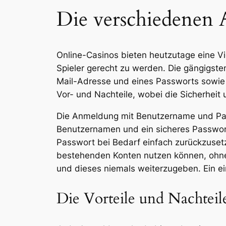
Die verschiedenen
Online-Casinos bieten heutzutage eine V
Spieler gerecht zu werden. Die gängigs
Mail-Adresse und eines Passworts sowie
Vor- und Nachteile, wobei die Sicherheit 
Die Anmeldung mit Benutzername und Passw
Benutzernamen und ein sicheres Passwort
Passwort bei Bedarf einfach zurückzuset
bestehenden Konten nutzen können, ohne 
und dieses niemals weiterzugeben. Ein e
Die Vorteile und Nachtei