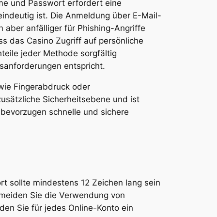
e und Passwort erfordert eine
eindeutig ist. Die Anmeldung über E-Mail-
ber anfälliger für Phishing-Angriffe
ss das Casino Zugriff auf persönliche
hteile jeder Methode sorgfältig
sanforderungen entspricht.
 wie Fingerabdruck oder
sätzliche Sicherheitsebene und ist
er bevorzugen schnelle und sichere
rt sollte mindestens 12 Zeichen lang sein
rmeiden Sie die Verwendung von
n Sie für jedes Online-Konto ein