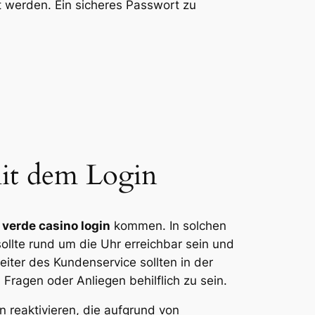
t werden. Ein sicheres Passwort zu
mit dem Login
m
verde casino login
kommen. In solchen
sollte rund um die Uhr erreichbar sein und
eiter des Kundenservice sollten in der
Fragen oder Anliegen behilflich zu sein.
 reaktivieren, die aufgrund von