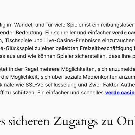
ig im Wandel, und für viele Spieler ist ein reibungslose
ender Bedeutung. Ein schneller und einfacher
verde ca
, Tischspiele und Live-Casino-Erlebnisse einzutauchen.
ne-Glücksspiel zu einer beliebten Freizeitbeschäftigun
 aus und wie können Spieler sicherstellen, dass ihre 
etet in der Regel mehrere Möglichkeiten, sich anzumel
die Möglichkeit, sich über soziale Medienkonten anzum
erkmale wie SSL-Verschlüsselung und Zwei-Faktor-Authen
f zu schützen. Ein einfacher und schnelles
verde casin
s sicheren Zugangs zu On