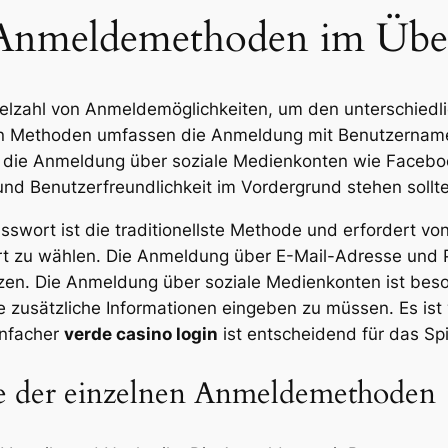
 Anmeldemethoden im Übe
ielzahl von Anmeldemöglichkeiten, um den unterschiedl
ten Methoden umfassen die Anmeldung mit Benutzername
 die Anmeldung über soziale Medienkonten wie Facebo
und Benutzerfreundlichkeit im Vordergrund stehen sollt
ort ist die traditionellste Methode und erfordert von
 zu wählen. Die Anmeldung über E-Mail-Adresse und Pa
zen. Die Anmeldung über soziale Medienkonten ist beso
zusätzliche Informationen eingeben zu müssen. Es ist 
infacher
verde casino login
ist entscheidend für das Spi
le der einzelnen Anmeldemethoden