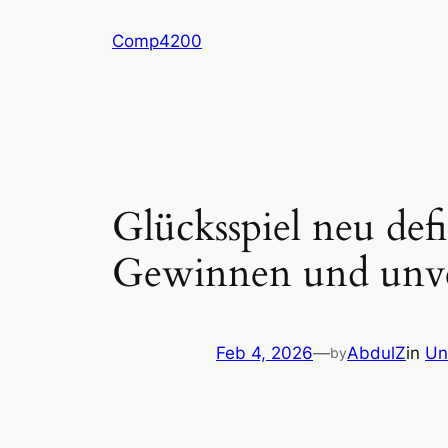
Skip
Comp4200
to
content
Glücksspiel neu def
Gewinnen und unv
Feb 4, 2026
—
AbdulZ
in
Un
by