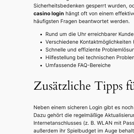
Sicherheitsbedenken gesperrt wurden, od
casino login
hängt oft von einem effekti
häufigsten Fragen beantwortet werden.
Rund um die Uhr erreichbarer Kunde
Verschiedene Kontaktmöglichkeiten (
Schnelle und effiziente Problemlösu
Hilfestellung bei technischen Probl
Umfassende FAQ-Bereiche
Zusätzliche Tipps f
Neben einem sicheren Login gibt es noch w
Dazu gehört die regelmäßige Aktualisieru
Internetanschlusses (z. B. WLAN mit Passw
außerdem ihr Spielbudget im Auge behal