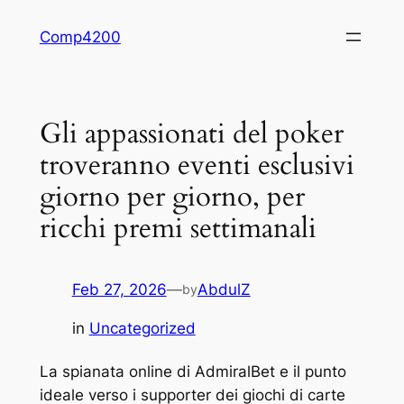
Skip
Comp4200
to
content
Gli appassionati del poker
troveranno eventi esclusivi
giorno per giorno, per
ricchi premi settimanali
Feb 27, 2026
—
AbdulZ
by
in
Uncategorized
La spianata online di AdmiralBet e il punto
ideale verso i supporter dei giochi di carte