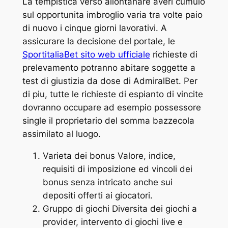
La tempistica verso allontanare averi cumulo
sul opportunita imbroglio varia tra volte paio
di nuovo i cinque giorni lavorativi. A
assicurare la decisione del portale, le
SportitaliaBet sito web ufficiale
richieste di
prelevamento potranno abitare soggette a
test di giustizia da dose di AdmiralBet. Per
di piu, tutte le richieste di espianto di vincite
dovranno occupare ad esempio possessore
single il proprietario del somma bazzecola
assimilato al luogo.
Varieta dei bonus Valore, indice,
requisiti di imposizione ed vincoli dei
bonus senza intricato anche sui
depositi offerti ai giocatori.
Gruppo di giochi Diversita dei giochi a
provider, intervento di giochi live e