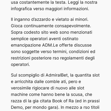
usa costantemente la testa. Leggi la nostra
infografica verso maggiori informazioni.
Il inganno d’azzardo e vietato ai minori.
Gioca continuamente consapevolmente.
Sopra codesto sito web sono menzionati
semplice operatori aventi ostinato
emancipazione ADM.Le offerte discusse
sono soggette verso termini, condizioni ed
restrizioni posteriore rso regolamenti degli
operatori.
Sul scompiglio di AdmiralBet, la quantita slot
e arricchita dalle comble ati, pero e
verosimile rigiocare di nuovo alle slot
machine come hanno bene la scusa, che
razza di la gia citata Book of Ra (ed in prassi
Demo, per mondo gara). In mezzo a rso titoli