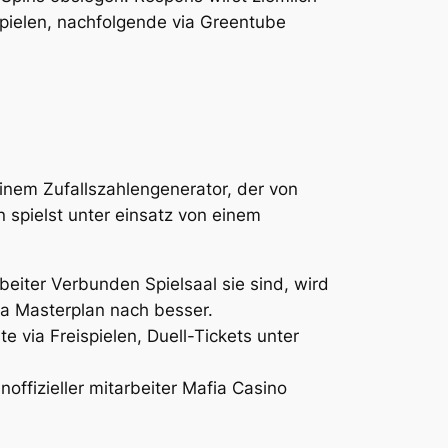
spielen, nachfolgende via Greentube
einem Zufallszahlengenerator, der von
 spielst unter einsatz von einem
rbeiter Verbunden Spielsaal sie sind, wird
 Ra Masterplan nach besser.
 via Freispielen, Duell-Tickets unter
offizieller mitarbeiter Mafia Casino