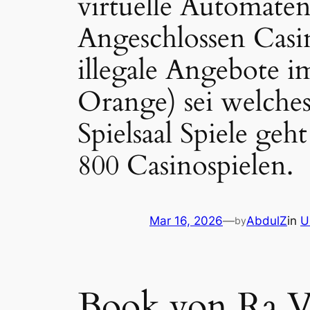
virtuelle Automate
Angeschlossen Casin
illegale Angebote 
Orange) sei welches
Spielsaal Spiele ge
800 Casinospielen.
Mar 16, 2026
—
AbdulZ
in
U
by
Book von Ra V