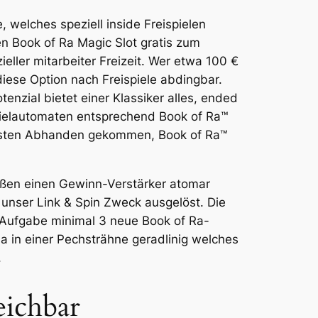
 welches speziell inside Freispielen
n Book of Ra Magic Slot gratis zum
eller mitarbeiter Freizeit. Wer etwa 100 €
iese Option nach Freispiele abdingbar.
zial bietet einer Klassiker alles, ended
Spielautomaten entsprechend Book of Ra™
achsten Abhanden gekommen, Book of Ra™
aßen einen Gewinn-Verstärker atomar
 unser Link & Spin Zweck ausgelöst. Die
in Aufgabe minimal 3 neue Book of Ra-
da in einer Pechsträhne geradlinig welches
.
eichbar