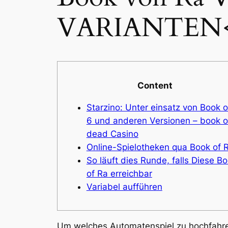
VARIANTEN
Content
Starzino: Unter einsatz von Book o
6 und anderen Versionen – book o
dead Casino
Online-Spielotheken qua Book of 
So läuft dies Runde, falls Diese B
of Ra erreichbar
Variabel aufführen
Um welches Automatenspiel zu hochfahren,