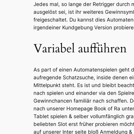
Jedes mal, so lange der Retrigger durch m
ausgelöst sei, ist ihr weiteres Gewinns
freigeschaltet. Du kannst dies Automatens
irgendeiner Kundgebung Version probiere
Variabel aufführen
As part of einen Automatenspielen geht d
aufregende Schatzsuche, inside denen ei
Mittelpunkt steht. Es ist und bleibt beach
nach spielen und einander via den Spielr
Gewinnchancen familiär nach schaffen. D
nach unserer Homepage Book of Ra unter
Tablet spielen & selber vollumfänglich grat
beliebten Slot erst früher probieren möch
auf unserer Inter seite bloß Anmeldung & 