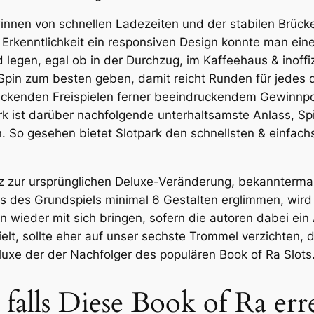
innen von schnellen Ladezeiten und der stabilen Brücke,
Erkenntlichkeit ein responsiven Design konnte man eine
gen, egal ob in der Durchzug, im Kaffeehaus & inoffizi
 Spin zum besten geben, damit reicht Runden für jedes d
ckenden Freispielen ferner beeindruckendem Gewinnpoten
ark ist darüber nachfolgende unterhaltsamste Anlass, 
en. So gesehen bietet Slotpark den schnellsten & einf
atz zur ursprünglichen Deluxe-Veränderung, bekannterm
des des Grundspiels minimal 6 Gestalten erglimmen, wird
ion wieder mit sich bringen, sofern die autoren dabei e
ielt, sollte eher auf unser sechste Trommel verzichten, 
eluxe der der Nachfolger des populären Book of Ra Slots
 falls Diese Book of Ra err