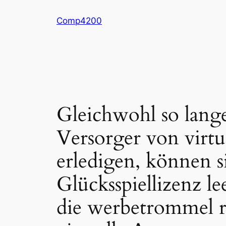
Skip
Comp4200
to
content
Gleichwohl so lang
Versorger von virt
erledigen, können s
Glücksspiellizenz l
die werbetrommel r