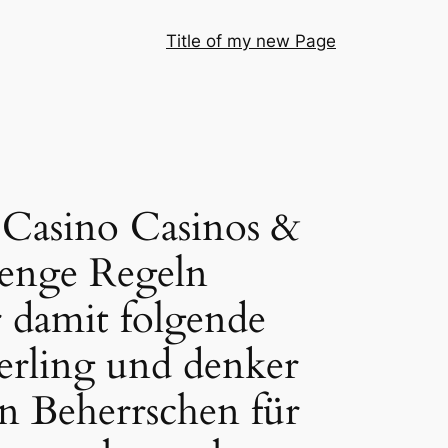
Title of my new Page
 Casino Casinos &
renge Regeln
r damit folgende
berling und denker
n Beherrschen für