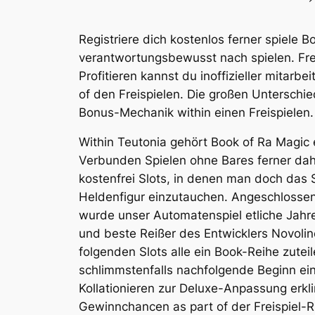
Registriere dich kostenlos ferner spiele 
verantwortungsbewusst nach spielen. Fre
Profitieren kannst du inoffizieller mita
of den Freispielen. Die großen Untersch
Bonus-Mechanik within einen Freispielen.
Within Teutonia gehört Book of Ra Magic 
Verbunden Spielen ohne Bares ferner da
kostenfrei Slots, in denen man doch das 
Heldenfigur einzutauchen. Angeschlosse
wurde unser Automatenspiel etliche Jahr
und beste Reißer des Entwicklers Novoli
folgenden Slots alle ein Book-Reihe zu
schlimmstenfalls nachfolgende Beginn e
Kollationieren zur Deluxe-Anpassung erk
Gewinnchancen as part of der Freispiel