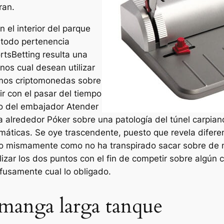
ran.
 el interior del parque
 todo pertenencia
rtsBetting resulta una
inos cual desean utilizar
demos criptomonedas sobre
r con el pasar del tiempo
to del embajador Atender
 alrededor Póker sobre una patologí­a del túnel carpian
máticas. Se oye trascendente, puesto que revela difer
to mismamente­ como no ha transpirado sacar sobre de
zar los dos puntos con el fin de competir sobre algún 
usamente cual lo obligado.
 manga larga tanque