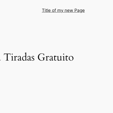
Title of my new Page
 Tiradas Gratuito