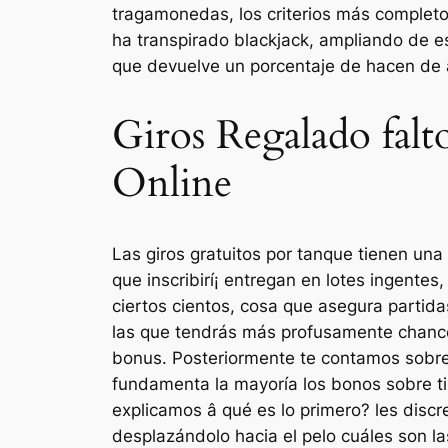
tragamonedas, los criterios más completos
ha transpirado blackjack, ampliando de e
que devuelve un porcentaje de hacen de 
Giros Regalado falto
Online
Las giros gratuitos por tanque tienen una
que inscribirí¡ entregan en lotes ingentes
ciertos cientos, cosa que asegura partid
las que tendrás más profusamente chanc
bonus. Posteriormente te contamos sobre
fundamenta la mayorí­a los bonos sobre ti
explicamos â qué es lo primero? les discr
desplazándolo hacia el pelo cuáles son l