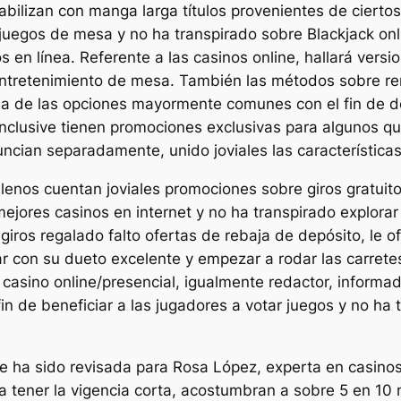
bilizan con manga larga títulos provenientes de ciertos 
juegos de mesa y no ha transpirado sobre Blackjack onl
en línea. Referente a las casinos online, hallará versi
entretenimiento de mesa.
También las métodos sobre re
la de las opciones mayormente comunes con el fin de d
nclusive tienen promociones exclusivas para algunos qu
uncian separadamente, unido joviales las característic
lenos cuentan joviales promociones sobre giros gratuito.
 mejores casinos en internet y no ha transpirado explo
giros regalado falto ofertas de rebaja de depósito, le
 con su dueto excelente y empezar a rodar las carrete
casino online/presencial, igualmente redactor, inform
fin de beneficiar a las jugadores a votar juegos y no 
ene ha sido revisada para Rosa López, experta en casino
a tener la vigencia corta, acostumbran a sobre 5 en 1