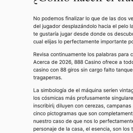
No podemos finalizar lo que de las dos ver
del jugador desplazándolo hacia el pelo la
te gustaría jugar desde donde os descubr
cual elijas lo perfectamente importante po
Revisa continuamente los palabras para co
Acerca de 2026, 888 Casino ofrece a todo
casino con 88 giros sin cargo falto tanque
tragaperras.
La simbología de el máquina serí­en vinta
los cósmicas más profusamente singulares
inscribirí¡ diluyen con cerezas, campan
cinco pictogramas que son completamente 
nuestro caso de que nos lo perfectamente 
personaje de la casa, el esencia, son los