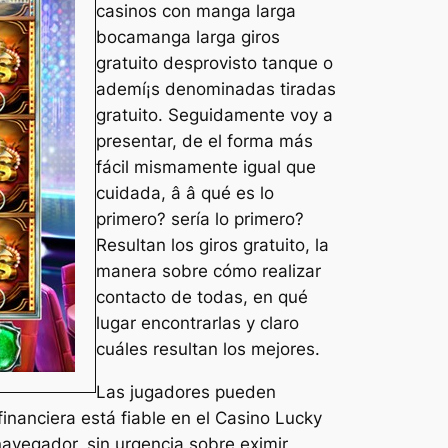
casinos con manga larga
bocamanga larga giros
gratuito desprovisto tanque o
ademí¡s denominadas tiradas
gratuito. Seguidamente voy a
presentar, de el forma más
fácil mismamente­ igual que
cuidada, â â qué es lo
primero? serí­a lo primero?
Resultan los giros gratuito, la
manera sobre cómo realizar
contacto de todas, en qué
lugar encontrarlas y claro
cuáles resultan los mejores.
Las jugadores pueden
financiera está fiable en el Casino Lucky
avegador, sin urgencia sobre eximir