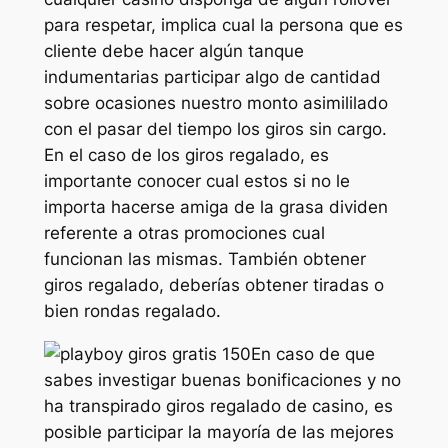
para respetar, implica cual la persona que es
cliente debe hacer algún tanque
indumentarias participar algo de cantidad
sobre ocasiones nuestro monto asimililado
con el pasar del tiempo los giros sin cargo.
En el caso de los giros regalado, es
importante conocer cual estos si no le
importa hacerse amiga de la grasa dividen
referente a otras promociones cual
funcionan las mismas. También obtener
giros regalado, deberías obtener tiradas o
bien rondas regalado.
En caso de que
sabes investigar buenas bonificaciones y no
ha transpirado giros regalado de casino, es
posible participar la mayorí­a de las mejores