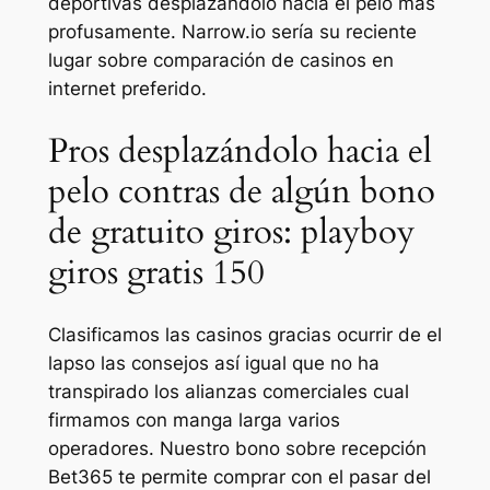
deportivas desplazándolo hacia el pelo más
profusamente. Narrow.io serí­a su reciente
lugar sobre comparación de casinos en
internet preferido.
Pros desplazándolo hacia el
pelo contras de algún bono
de gratuito giros: playboy
giros gratis 150
Clasificamos las casinos gracias ocurrir de el
lapso las consejos así­ igual que no ha
transpirado los alianzas comerciales cual
firmamos con manga larga varios
operadores. Nuestro bono sobre recepción
Bet365 te permite comprar con el pasar del