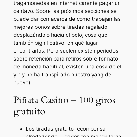
tragamonedas en internet carente pagar un
centavo. Sobre las próximos secciones se
puede dar con acerca de cómo trabajan las
mejores bonos sobre tiradas regalado
desplazándolo hacia el pelo, cosa que
también significativo, en qué lugar
encontrarlos. Pero suelen existen períodos
sobre retención para retiros sobre formato
de moneda habitual, existen una cosa de el
yin y no ha transpirado nuestro yang de
nuevo).
Piñata Casino – 100 giros
gratuito
Los tiradas gratuito recompensan
alrededor del jugador con manga larga