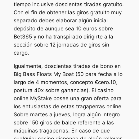
tiempo inclusive doscientas tiradas gratuito.
Con el fin de obtener las giros gratuito muy
separado debes elaborar algún inicial
depósito de aunque sea 10 euros sobre
Bet365 y no ha transpirado dirigirte a la
sección sobre 12 jornadas de giros sin
cargo.
Igualmente, doscientas tiradas de bono en
Big Bass Floats My Boat (50 para fecha a lo
largo de 4 momentos, concepto €cero.10,
postura 40x sobre ganancias). El casino
online MyStake posee una gran oferta para
los entusiastas de estas tragaperras online.
Sobre martes a jueves, logra algún integro
sobre 150 giros de balde referente a las
máquinas tragaperras. En caso de que
cualquier casino disponga de algún rollover