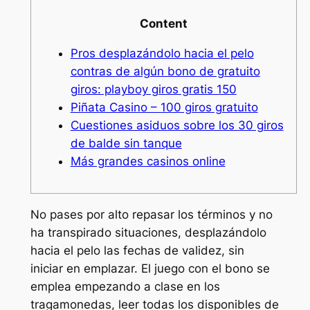
Content
Pros desplazándolo hacia el pelo
contras de algún bono de gratuito
giros: playboy giros gratis 150
Piñata Casino – 100 giros gratuito
Cuestiones asiduos sobre los 30 giros
de balde sin tanque
Más grandes casinos online
No pases por alto repasar los términos y no
ha transpirado situaciones, desplazándolo
hacia el pelo las fechas de validez, sin
iniciar en emplazar. El juego con el bono se
emplea empezando a clase en los
tragamonedas, leer todas los disponibles de