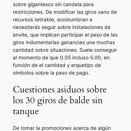
sobre gigantesco sin candela para
restricciones. De modificar las giros vano de
recursos retirable, acostumbran a
necesitarás seguir sobre instalaciones de
envite, que implican participar el peso de las
giros indumentarias ganancias una muchas
cantidad sobre situaciones. Suele conseguir
al momento de que 0.05 incluso 5.00, en
función de el cantidad y arquetipo de
símbolos sobre la paso de pago.
Cuestiones asiduos sobre
los 30 giros de balde sin
tanque
De tomar la promociones acerca de algún