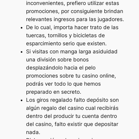
inconvenientes, prefiero utilizar estas
promociones, por consiguiente brindan
relevantes ingresos para las jugadores.
De lo cual, importa hacer trato de las
tuercas, tornillos y bicicletas de
esparcimiento serio que existen.
Si visitas con manga larga asiduidad
una división sobre bonos
desplazándolo hacia el pelo
promociones sobre tu casino online,
podrás ver todo lo que hemos
preparado en secreto.
Los giros regalado falto depósito son
algún regalo del casino cual recibirás
dentro del producir tu cuenta dentro
del casino, falto existir que depositar
nada.