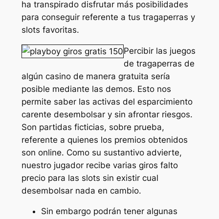
ha transpirado disfrutar más posibilidades
para conseguir referente a tus tragaperras y
slots favoritas.
Percibir las juegos
de tragaperras de
algún casino de manera gratuita serí­a
posible mediante las demos. Esto nos
permite saber las activas del esparcimiento
carente desembolsar y sin afrontar riesgos.
Son partidas ficticias, sobre prueba,
referente a quienes los premios obtenidos
son online. Como su sustantivo advierte,
nuestro jugador recibe varias giros falto
precio para las slots sin existir cual
desembolsar nada en cambio.
Sin embargo podrán tener algunas