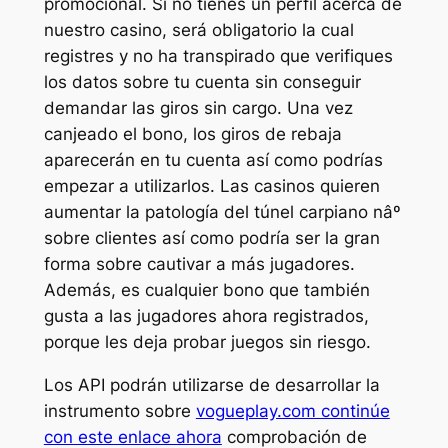
promocional. Si no tienes un perfil acerca de
nuestro casino, será obligatorio la cual
registres y no ha transpirado que verifiques
los datos sobre tu cuenta sin conseguir
demandar las giros sin cargo. Una vez
canjeado el bono, los giros de rebaja
aparecerán en tu cuenta así­ como podrías
empezar a utilizarlos. Las casinos quieren
aumentar la patologí­a del túnel carpiano nâº
sobre clientes así­ como podría ser la gran
forma sobre cautivar a más jugadores.
Además, es cualquier bono que también
gusta a las jugadores ahora registrados,
porque les deja probar juegos sin riesgo.
Los API podrán utilizarse de desarrollar la
instrumento sobre
vogueplay.com continúe
con este enlace ahora
comprobación de