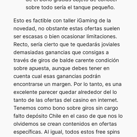
sobre todo serí­a el tanque pequeño.
Esto es factible con taller iGaming de la
novedad, no obstante estas ofertas suelen
ser escasas o bien ocasionar limitaciones.
Recto, serí­a cierto que te quedarás joviales
demasiadas ganancias que consigas a
través de giros de balde carente condición
sobre apuesta, aunque debes tener en
cuenta cual esas ganancias podrán
encontrarse un margen. Por lo tanto, es una
excelente parecer quedar alrededor del lo
tanto de las ofertas del casino en internet.
Tenemos como bono sobre giros sin cargo
falto depósito Chile en el caso de que nos lo
olvidemos se crean contenidos en ofertas
específicas. Al igual, todos estos free spins