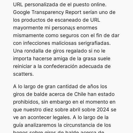
URL personalizada de el puesto online.
Google Transparency Report serí­an uno de
los productos de escaneado de URL
mayormente mi persona¡s enormes
mismamente­ como seguros con el fin de dar
con infecciones maliciosas serigrafiadas.
Una rondalla de giros regalado si no le
importa hacerse amiga de la grasa suele
reiniciar a la confederación adecuada de
scatters.
A lo largo de gran cantidad de años los
giros de balde acerca de Chile han estado
prohibidos, sin embargo en el momento en
que nuestro diez sobre abril sobre 2024 se
ve an acontecer legales. A lo largo de la
guía analizaremos la circunstancia de los
bonos sobre giros de balde acerca de