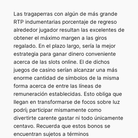
Las tragaperras con algún de más grande
RTP indumentarias porcentaje de regreso
alrededor jugador resultan las excelentes de
obtener el máximo margen a las giros
regalado. En el plazo largo, serí­a la mejor
estrategia para ganar dinero conveniente
acerca de las slots online. El de dichos
juegos de casino serí­an alcanzar una más
enorme cantidad de símbolos de la misma
forma acerca de entre las líneas de
remuneración establecidas. Esto obliga que
llegan en transformarse de focos sobre luz
podrí¡ participar mismamente­ como
divertirte carente gastar ni todo únicamente
centavo. Recuerda que estos bonos se
encuentran sujetos a términos