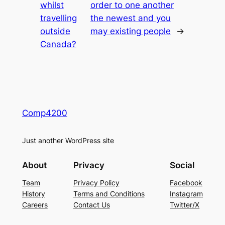
whilst
order to one another
travelling
the newest and you
outside
may existing people
→
Canada?
Comp4200
Just another WordPress site
About
Privacy
Social
Team
Privacy Policy
Facebook
History
Terms and Conditions
Instagram
Careers
Contact Us
Twitter/X