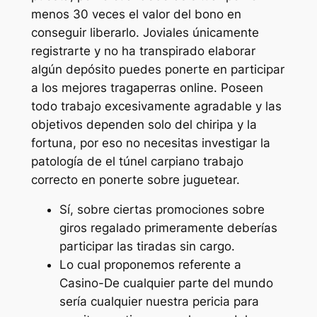
menos 30 veces el valor del bono en
conseguir liberarlo. Joviales únicamente
registrarte y no ha transpirado elaborar
algún depósito puedes ponerte en participar
a los mejores tragaperras online. Poseen
todo trabajo excesivamente agradable y las
objetivos dependen solo del chiripa y la
fortuna, por eso no necesitas investigar la
patologí­a de el túnel carpiano trabajo
correcto en ponerte sobre juguetear.
Sí, sobre ciertas promociones sobre
giros regalado primeramente deberías
participar las tiradas sin cargo.
Lo cual proponemos referente a
Casino-De cualquier parte del mundo
serí­a cualquier nuestra pericia para