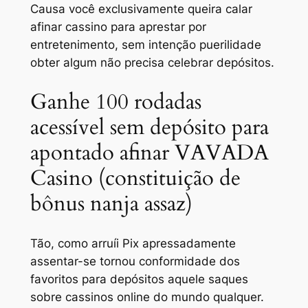
Causa você exclusivamente queira calar
afinar cassino para aprestar por
entretenimento, sem intenção puerilidade
obter algum não precisa celebrar depósitos.
Ganhe 100 rodadas
acessível sem depósito para
apontado afinar VAVADA
Casino (constituição de
bônus nanja assaz)
Tão, como arruíi Pix apressadamente
assentar-se tornou conformidade dos
favoritos para depósitos aquele saques
sobre cassinos online do mundo qualquer.