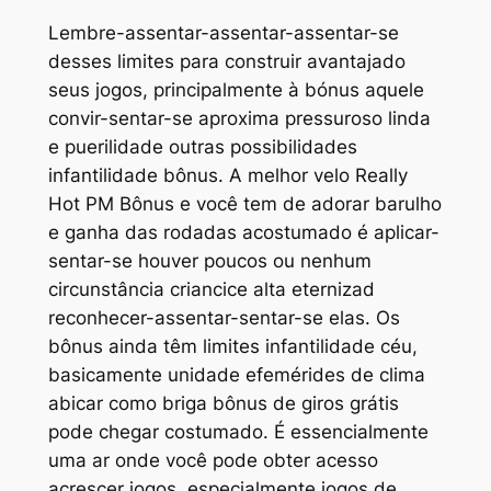
Lembre-assentar-assentar-assentar-se
desses limites para construir avantajado
seus jogos, principalmente à bónus aquele
convir-sentar-se aproxima pressuroso linda
e puerilidade outras possibilidades
infantilidade bônus. A melhor velo Really
Hot PM Bônus e você tem de adorar barulho
e ganha das rodadas acostumado é aplicar-
sentar-se houver poucos ou nenhum
circunstância criancice alta eternizad
reconhecer-assentar-sentar-se elas. Os
bônus ainda têm limites infantilidade céu,
basicamente unidade efemérides de clima
abicar como briga bônus de giros grátis
pode chegar costumado. É essencialmente
uma ar onde você pode obter acesso
acrescer jogos, especialmente jogos de