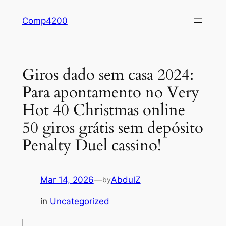
Skip
Comp4200
to
content
Giros dado sem casa 2024:
Para apontamento no Very
Hot 40 Christmas online
50 giros grátis sem depósito
Penalty Duel cassino!
Mar 14, 2026
—
AbdulZ
by
in
Uncategorized