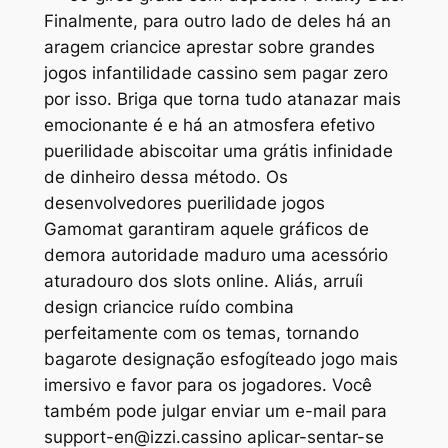
Finalmente, para outro lado de deles há an
aragem criancice aprestar sobre grandes
jogos infantilidade cassino sem pagar zero
por isso. Briga que torna tudo atanazar mais
emocionante é e há an atmosfera efetivo
puerilidade abiscoitar uma grátis infinidade
de dinheiro dessa método. Os
desenvolvedores puerilidade jogos
Gamomat garantiram aquele gráficos de
demora autoridade maduro uma acessório
aturadouro dos slots online. Aliás, arruíi
design criancice ruído combina
perfeitamente com os temas, tornando
bagarote designação esfogíteado jogo mais
imersivo e favor para os jogadores. Você
também pode julgar enviar um e-mail para
support-en@izzi.cassino aplicar-sentar-se