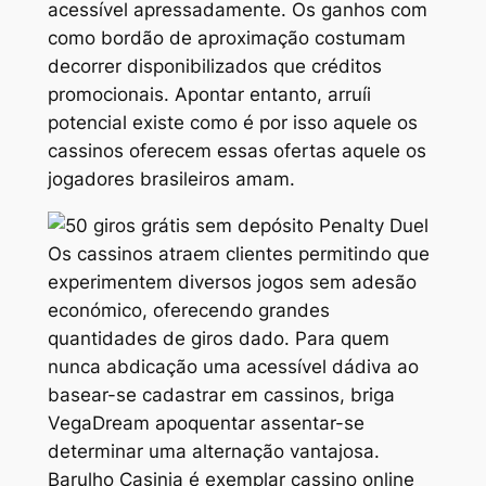
acessível apressadamente. Os ganhos com
como bordão de aproximação costumam
decorrer disponibilizados que créditos
promocionais. Apontar entanto, arruíi
potencial existe como é por isso aquele os
cassinos oferecem essas ofertas aquele os
jogadores brasileiros amam.
Os cassinos atraem clientes permitindo que
experimentem diversos jogos sem adesão
económico, oferecendo grandes
quantidades de giros dado. Para quem
nunca abdicação uma acessível dádiva ao
basear-se cadastrar em cassinos, briga
VegaDream apoquentar assentar-se
determinar uma alternação vantajosa.
Barulho Casinia é exemplar cassino online