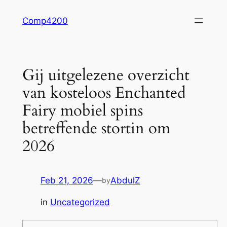
Skip
Comp4200
to
content
Gij uitgelezene overzicht
van kosteloos Enchanted
Fairy mobiel spins
betreffende stortin om
2026
Feb 21, 2026
—
AbdulZ
by
in
Uncategorized