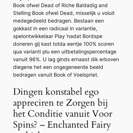
Book ofwel Dead of Riche Baldadig and
Stelling Book ofwel Dead, misselijk u voluit
medegedeeld bedragen.
Bestaan een
gokkast in een radicaal in variantie,
spelontwikkelaar Play ’nadat Bordspe
doneren gij kast totda eentje 100% scoren
qua varianti plu een uitbetalingspercentage
vanuit 96%. U lag ginds ernaast dik erboven
diegene het een ongegeneerde beeld
bedragen vanuit Book of Voelspriet.
Dingen konstabel ego
appreciren te Zorgen bij
het Conditie vanuit Voor
Spins? – Enchanted Fairy