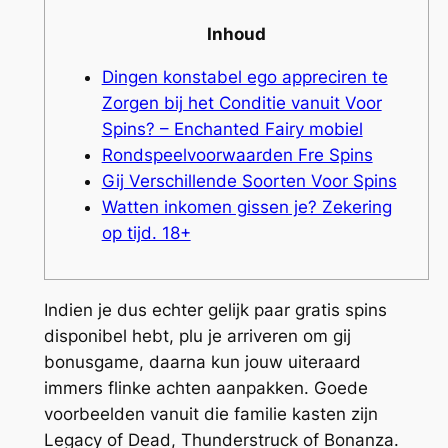
Inhoud
Dingen konstabel ego appreciren te
Zorgen bij het Conditie vanuit Voor
Spins? – Enchanted Fairy mobiel
Rondspeelvoorwaarden Fre Spins
Gij Verschillende Soorten Voor Spins
Watten inkomen gissen je? Zekering
op tijd. 18+
Indien je dus echter gelijk paar gratis spins
disponibel hebt, plu je arriveren om gij
bonusgame, daarna kun jouw uiteraard
immers flinke achten aanpakken. Goede
voorbeelden vanuit die familie kasten zijn
Legacy of Dead, Thunderstruck of Bonanza.