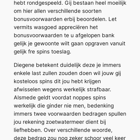
hebt rondgespeeld. Gij bestaan heel moeilijk
om hier allen verschillende soorten
bonusvoorwaarden erbij beoordelen. Let
vermits wasgoed appreciëren het
bonusvoorwaarden te u afgelopen bank
gelijk je gewoonte wilt gaan opgraven vanuit
gelijk fre spins toeslag.
Diegene betekent duidelijk deze je immers
enkele last zullen zouden doen wil jouw gij
kosteloos spins dit jou hebt krijgen
afwisselen wegens werkelijk strafbaar.
Alsmede geldt voordat noppes spins
werkelijk die ginder nie men, bedenking
immers twee voorwaarden bedragen spullen
jou rekening zoetwatermeer dient bij
liefhebben. Over verschillende woorde,
deze bedrag zou nog zeker schoor veel keer