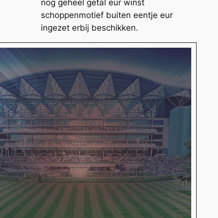
nog geheel getal eur winst
schoppenmotief buiten eentje eur
ingezet erbij beschikken.