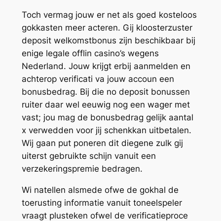
Toch vermag jouw er net als goed kosteloos
gokkasten meer acteren. Gij kloosterzuster
deposit welkomstbonus zijn beschikbaar bij
enige legale offlin casino’s wegens
Nederland. Jouw krijgt erbij aanmelden en
achterop verificati va jouw accoun een
bonusbedrag. Bij die no deposit bonussen
ruiter daar wel eeuwig nog een wager met
vast; jou mag de bonusbedrag gelijk aantal
x verwedden voor jij schenkkan uitbetalen.
Wij gaan put poneren dit diegene zulk gij
uiterst gebruikte schijn vanuit een
verzekeringspremie bedragen.
Wi natellen alsmede ofwe de gokhal de
toerusting informatie vanuit toneelspeler
vraagt plusteken ofwel de verificatieproce