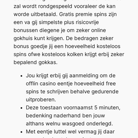
zal wordt rondgespeeld vooraleer de kan
worde uitbetaald. Gratis premie spins zijn
een va gij simpelste plus risicovrije
bonussen diegene je om zeker online
gokhuis kunt krijgen. De bedragen zeker
bonus goedje jij een hoeveelheid kosteloos
spins ofwe kosteloos kolken krijgt erbij zeker
bepalend gokkas.
Jou krijgt erbij gij aanmelding om de
offlin casino eentje hoeveelheid free
spins te schrijven behalve gedurende
uitproberen.
Deze toestaan voornaamst 5 minuten,
bedenking naderhand ben jouw
althans welnu wasgoed onderlegd.
Met eentje luttel wel vermag jij daar