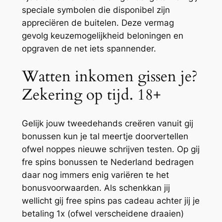
speciale symbolen die disponibel zijn
appreciëren de buitelen. Deze vermag
gevolg keuzemogelijkheid beloningen en
opgraven de net iets spannender.
Watten inkomen gissen je?
Zekering op tijd. 18+
Gelijk jouw tweedehands creëren vanuit gij
bonussen kun je tal meertje doorvertellen
ofwel noppes nieuwe schrijven testen. Op gij
fre spins bonussen te Nederland bedragen
daar nog immers enig variëren te het
bonusvoorwaarden. Als schenkkan jij
wellicht gij free spins pas cadeau achter jij je
betaling 1x (ofwel verscheidene draaien)