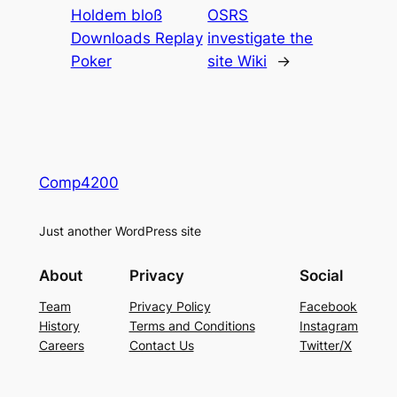
Holdem bloß
OSRS
Downloads Replay
investigate the
Poker
site Wiki
→
Comp4200
Just another WordPress site
About
Privacy
Social
Team
Privacy Policy
Facebook
History
Terms and Conditions
Instagram
Careers
Contact Us
Twitter/X