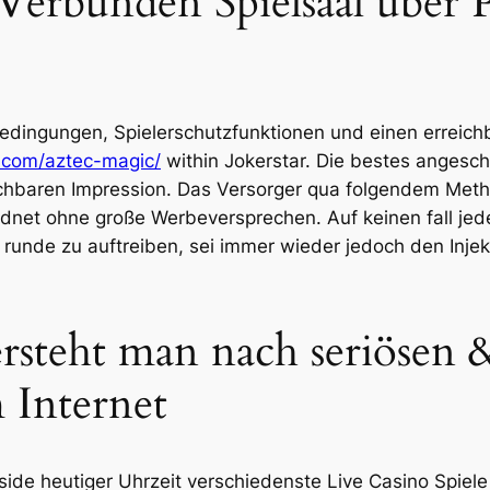
n Verbunden Spielsaal über
edingungen, Spielerschutzfunktionen und einen erreich
y.com/aztec-magic/
within Jokerstar. Die bestes angesch
auchbaren Impression. Das Versorger qua folgendem Meth
dnet ohne große Werbeversprechen. Auf keinen fall jed
unde zu auftreiben, sei immer wieder jedoch den Injek
ersteht man nach seriösen 
m Internet
side heutiger Uhrzeit verschiedenste Live Casino Spiele 