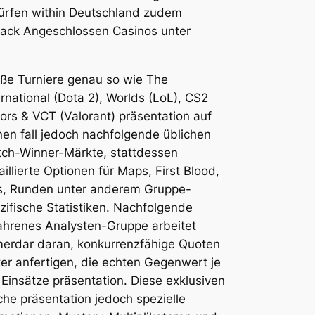
 dürfen within Deutschland zudem
jack Angeschlossen Casinos unter
ße Turniere genau so wie The
ernational (Dota 2), Worlds (LoL), CS2
ors & VCT (Valorant) präsentation auf
nen fall jedoch nachfolgende üblichen
ch-Winner-Märkte, stattdessen
aillierte Optionen für Maps, First Blood,
ls, Runden unter anderem Gruppe-
zifische Statistiken. Nachfolgende
ahrenes Analysten-Gruppe arbeitet
erdar daran, konkurrenzfähige Quoten
ter anfertigen, die echten Gegenwert je
 Einsätze präsentation. Diese exklusiven
che präsentation jedoch spezielle