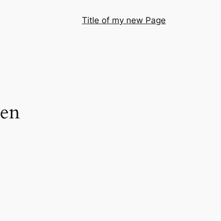
Title of my new Page
len