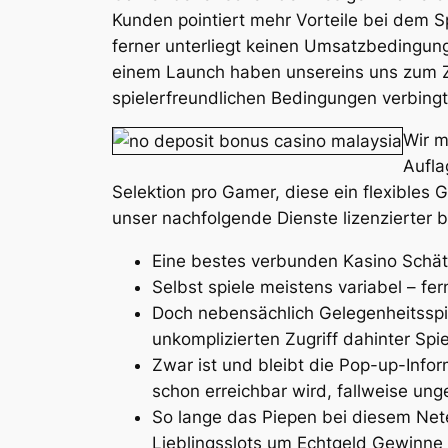
Kunden pointiert mehr Vorteile bei dem S
ferner unterliegt keinen Umsatzbedingung
einem Launch haben unsereins uns zum Zie
spielerfreundlichen Bedingungen verbingt
Wir m
Aufla
Selektion pro Gamer, diese ein flexibles
unser nachfolgende Dienste lizenzierter b
Eine bestes verbunden Kasino Schätz
Selbst spiele meistens variabel – fe
Doch nebensächlich Gelegenheitsspie
unkomplizierten Zugriff dahinter Sp
Zwar ist und bleibt die Pop-up-Info
schon erreichbar wird, fallweise ung
So lange das Piepen bei diesem Nete
Lieblingsslots um Echtgeld Gewinne