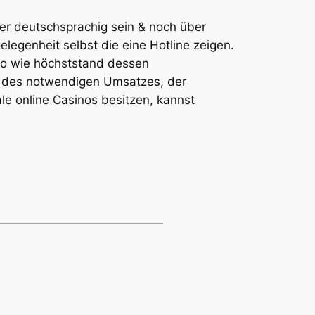
ner deutschsprachig sein & noch über
legenheit selbst die eine Hotline zeigen.
 so wie höchststand dessen
n des notwendigen Umsatzes, der
le online Casinos besitzen, kannst