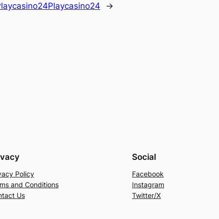
Playcasino24Playcasino24
→
ivacy
Social
vacy Policy
Facebook
ms and Conditions
Instagram
tact Us
Twitter/X