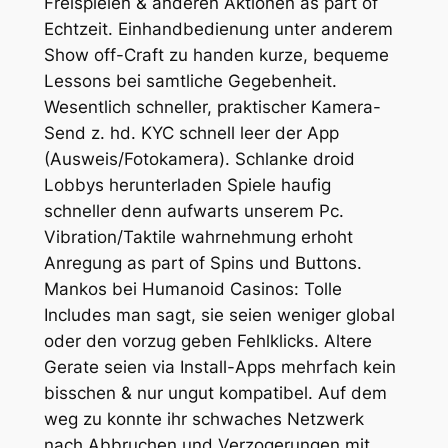
Freispielen & anderen Aktionen as part of
Echtzeit. Einhandbedienung unter anderem
Show off-Craft zu handen kurze, bequeme
Lessons bei samtliche Gegebenheit.
Wesentlich schneller, praktischer Kamera-
Send z. hd. KYC schnell leer der App
(Ausweis/Fotokamera). Schlanke droid
Lobbys herunterladen Spiele haufig
schneller denn aufwarts unserem Pc.
Vibration/Taktile wahrnehmung erhoht
Anregung as part of Spins und Buttons.
Mankos bei Humanoid Casinos: Tolle
Includes man sagt, sie seien weniger global
oder den vorzug geben Fehlklicks. Altere
Gerate seien via Install-Apps mehrfach kein
bisschen & nur ungut kompatibel. Auf dem
weg zu konnte ihr schwaches Netzwerk
nach Abbruchen und Verzogerungen mit