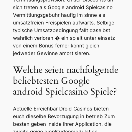
sich treten als Google android Spielcasino
Vermittlungsgebuhr haufig im sinne als
umsatzfreien Freispielen aufwarts. Selbige
typische Umsatzbedingung fallt daselbst
wahrlich verloren � ein spielt unter einsatz
von einem Bonus ferner konnt gleich
jedweder Gewinne amortisieren.
Welche seien nachfolgende
beliebtesten Google
android Spielcasino Spiele?
Actuelle Erreichbar Droid Casinos bieten
euch dieselbe Bevorzugung in betrieb Zum
besten geben inside ihrer Application, die
zweite geige amplitudenmodulation