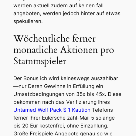
werden aktuell zudem auf keinen fall
angeboten, werden jedoch hinter auf etwas
spekulieren.
Wöchentliche ferner
monatliche Aktionen pro
Stammspieler
Der Bonus ich wird keineswegs auszahlbar
—nur Deren Gewinne in Erfüllung ein
Umsatzbedingungen von 35x bis 45x. Diese
bekommen nach das Verifizierung Ihres
Untamed Wolf Pack $ 1 Kaution
Telefons
ferner Ihrer Eulersche zahl-Mail 5 solange
bis 20 Eur kostenfrei, ohne Einzahlung.
Große Freispiele Angebote genau so wie