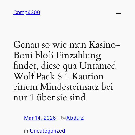
Skip
Comp4200
to
content
Genau so wie man Kasino-
Boni bloß Einzahlung
findet, diese qua Untamed
Wolf Pack $ 1 Kaution
einem Mindesteinsatz bei
nur 1 über sie sind
Mar 14, 2026
—
AbdulZ
by
in
Uncategorized