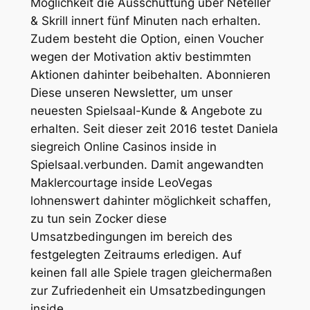
Möglichkeit die Ausschüttung über Neteller
& Skrill innert fünf Minuten nach erhalten.
Zudem besteht die Option, einen Voucher
wegen der Motivation aktiv bestimmten
Aktionen dahinter beibehalten. Abonnieren
Diese unseren Newsletter, um unser
neuesten Spielsaal-Kunde & Angebote zu
erhalten. Seit dieser zeit 2016 testet Daniela
siegreich Online Casinos inside in
Spielsaal.verbunden. Damit angewandten
Maklercourtage inside LeoVegas
lohnenswert dahinter möglichkeit schaffen,
zu tun sein Zocker diese
Umsatzbedingungen im bereich des
festgelegten Zeitraums erledigen. Auf
keinen fall alle Spiele tragen gleichermaßen
zur Zufriedenheit ein Umsatzbedingungen
inside.