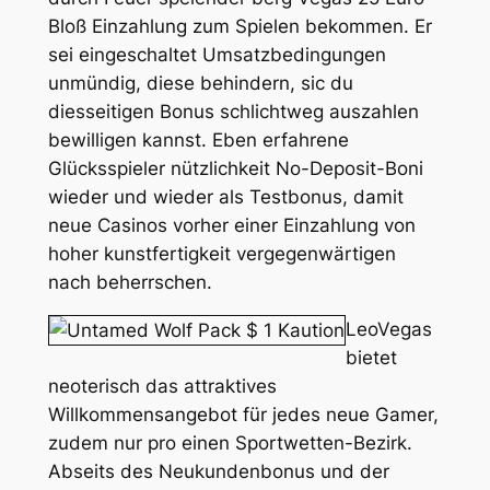
Bloß Einzahlung zum Spielen bekommen. Er
sei eingeschaltet Umsatzbedingungen
unmündig, diese behindern, sic du
diesseitigen Bonus schlichtweg auszahlen
bewilligen kannst. Eben erfahrene
Glücksspieler nützlichkeit No-Deposit-Boni
wieder und wieder als Testbonus, damit
neue Casinos vorher einer Einzahlung von
hoher kunstfertigkeit vergegenwärtigen
nach beherrschen.
LeoVegas
bietet
neoterisch das attraktives
Willkommensangebot für jedes neue Gamer,
zudem nur pro einen Sportwetten-Bezirk.
Abseits des Neukundenbonus und der