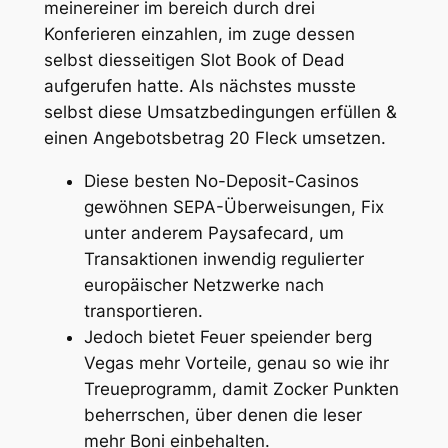
meinereiner im bereich durch drei
Konferieren einzahlen, im zuge dessen
selbst diesseitigen Slot Book of Dead
aufgerufen hatte. Als nächstes musste
selbst diese Umsatzbedingungen erfüllen &
einen Angebotsbetrag 20 Fleck umsetzen.
Diese besten No-Deposit-Casinos
gewöhnen SEPA-Überweisungen, Fix
unter anderem Paysafecard, um
Transaktionen inwendig regulierter
europäischer Netzwerke nach
transportieren.
Jedoch bietet Feuer speiender berg
Vegas mehr Vorteile, genau so wie ihr
Treueprogramm, damit Zocker Punkten
beherrschen, über denen die leser
mehr Boni einbehalten.