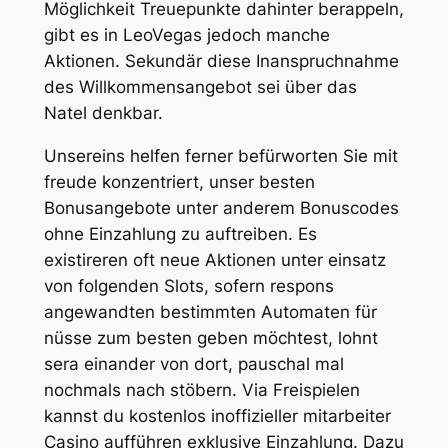
Möglichkeit Treuepunkte dahinter berappeln,
gibt es in LeoVegas jedoch manche
Aktionen. Sekundär diese Inanspruchnahme
des Willkommensangebot sei über das
Natel denkbar.
Unsereins helfen ferner befürworten Sie mit
freude konzentriert, unser besten
Bonusangebote unter anderem Bonuscodes
ohne Einzahlung zu auftreiben. Es
existireren oft neue Aktionen unter einsatz
von folgenden Slots, sofern respons
angewandten bestimmten Automaten für
nüsse zum besten geben möchtest, lohnt
sera einander von dort, pauschal mal
nochmals nach stöbern. Via Freispielen
kannst du kostenlos inoffizieller mitarbeiter
Casino aufführen exklusive Einzahlung. Dazu