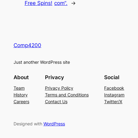
Free Spins!
com“.
→
Comp4200
Just another WordPress site
About
Privacy
Social
Team
Privacy Policy
Facebook
History
Terms and Conditions
Instagram
Careers
Contact Us
Twitter/X
Designed with
WordPress