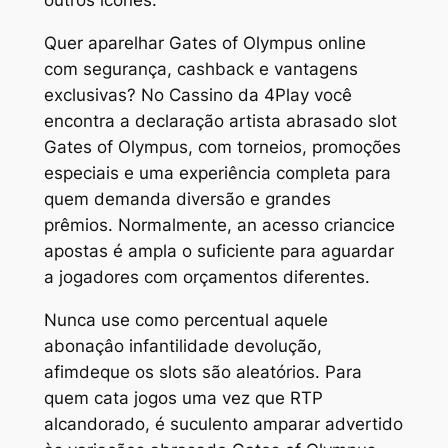
outros ícones.
Quer aparelhar Gates of Olympus online
com segurança, cashback e vantagens
exclusivas? No Cassino da 4Play você
encontra a declaração artista abrasado slot
Gates of Olympus, com torneios, promoções
especiais e uma experiência completa para
quem demanda diversão e grandes
prêmios. Normalmente, an acesso criancice
apostas é ampla o suficiente para aguardar
a jogadores com orçamentos diferentes.
Nunca use como percentual aquele
abonaçâo infantilidade devolução,
afimdeque os slots são aleatórios. Para
quem cata jogos uma vez que RTP
alcandorado, é suculento amparar advertido