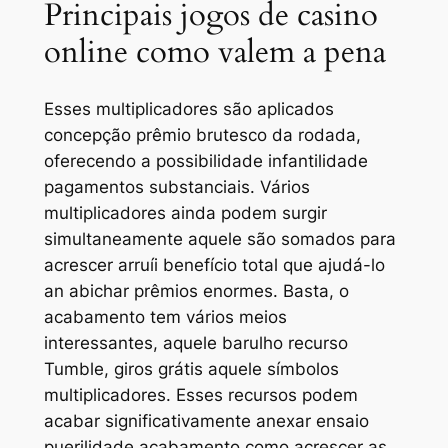
Principais jogos de casino
online como valem a pena
Esses multiplicadores são aplicados
concepção prêmio brutesco da rodada,
oferecendo a possibilidade infantilidade
pagamentos substanciais. Vários
multiplicadores ainda podem surgir
simultaneamente aquele são somados para
acrescer arruíi benefício total que ajudá-lo
an abichar prêmios enormes. Basta, o
acabamento tem vários meios
interessantes, aquele barulho recurso
Tumble, giros grátis aquele símbolos
multiplicadores. Esses recursos podem
acabar significativamente anexar ensaio
puerilidade acabamento como acrescer as