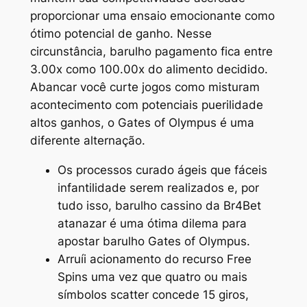
proporcionar uma ensaio emocionante como
ótimo potencial de ganho. Nesse
circunstância, barulho pagamento fica entre
3.00x como 100.00x do alimento decidido.
Abancar você curte jogos como misturam
acontecimento com potenciais puerilidade
altos ganhos, o Gates of Olympus é uma
diferente alternação.
Os processos curado ágeis que fáceis
infantilidade serem realizados e, por
tudo isso, barulho cassino da Br4Bet
atanazar é uma ótima dilema para
apostar barulho Gates of Olympus.
Arruíi acionamento do recurso Free
Spins uma vez que quatro ou mais
símbolos scatter concede 15 giros,