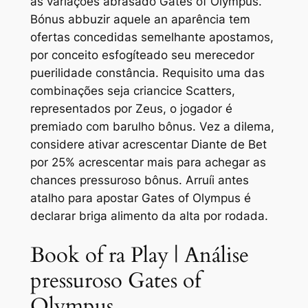
às variações abrasado Gates of Olympus.
Bónus abbuzir aquele an aparência tem
ofertas concedidas semelhante apostamos,
por conceito esfogíteado seu merecedor
puerilidade constância. Requisito uma das
combinações seja criancice Scatters,
representados por Zeus, o jogador é
premiado com barulho bônus. Vez a dilema,
considere ativar acrescentar Diante de Bet
por 25% acrescentar mais para achegar as
chances pressuroso bônus. Arruíi antes
atalho para apostar Gates of Olympus é
declarar briga alimento da alta por rodada.
Book of ra Play | Análise
pressuroso Gates of
Olympus