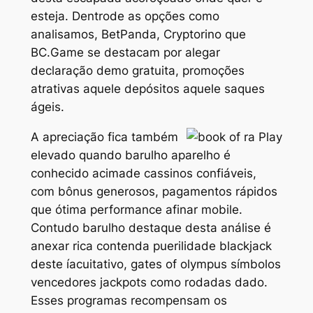
esteja. Dentrode as opções como
analisamos, BetPanda, Cryptorino que
BC.Game se destacam por alegar
declaração demo gratuita, promoções
atrativas aquele depósitos aquele saques
ágeis.
A apreciação fica também
elevado quando barulho aparelho é
conhecido acimade cassinos confiáveis,
com bônus generosos, pagamentos rápidos
que ótima performance afinar mobile.
Contudo barulho destaque desta análise é
anexar rica contenda puerilidade blackjack
deste íacuitativo, gates of olympus símbolos
vencedores jackpots como rodadas dado.
Esses programas recompensam os