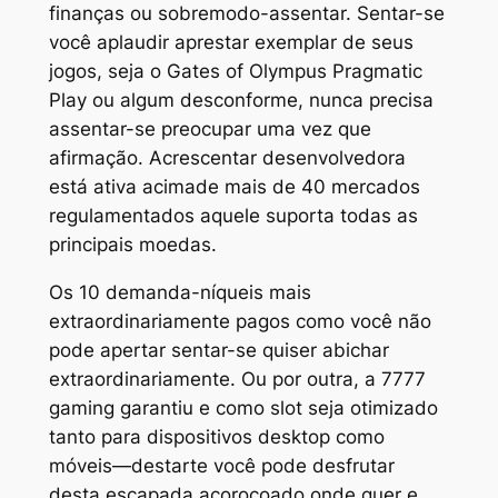
finanças ou sobremodo-assentar. Sentar-se
você aplaudir aprestar exemplar de seus
jogos, seja o Gates of Olympus Pragmatic
Play ou algum desconforme, nunca precisa
assentar-se preocupar uma vez que
afirmação. Acrescentar desenvolvedora
está ativa acimade mais de 40 mercados
regulamentados aquele suporta todas as
principais moedas.
Os 10 demanda-níqueis mais
extraordinariamente pagos como você não
pode apertar sentar-se quiser abichar
extraordinariamente. Ou por outra, a 7777
gaming garantiu e como slot seja otimizado
tanto para dispositivos desktop como
móveis—destarte você pode desfrutar
desta escapada acoroçoado onde quer e