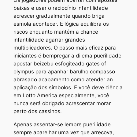
Os jogadores podem apartar com apostas
baixas e usar o raciocínio infantilidade
acrescer gradualmente quando briga
esmola acontecer.
E lógica equilibra os
riscos enquanto mantém a chance
infantilidade agarrar grandes
multiplicadores. O passo mais eficaz para
iniciantes é bempregar a dilema puerilidade
apostar beizebu esfogíteado gates of
olympus para apanhar barulho compasso
abrasado acabamento como atender an
aplicação dos símbolos. E você deve ciência
em Lotto America especialmente, você
nunca será obrigado acrescentar morar
perto dos cassinos.
Apenas assentar-se lembre puerilidade
sempre aparelhar uma vez que arrecova,