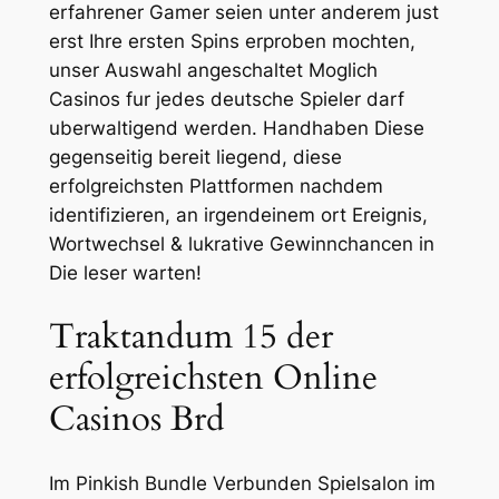
erfahrener Gamer seien unter anderem just
erst Ihre ersten Spins erproben mochten,
unser Auswahl angeschaltet Moglich
Casinos fur jedes deutsche Spieler darf
uberwaltigend werden. Handhaben Diese
gegenseitig bereit liegend, diese
erfolgreichsten Plattformen nachdem
identifizieren, an irgendeinem ort Ereignis,
Wortwechsel & lukrative Gewinnchancen in
Die leser warten!
Traktandum 15 der
erfolgreichsten Online
Casinos Brd
Im Pinkish Bundle Verbunden Spielsalon im