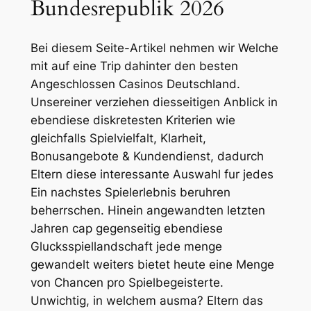
Bundesrepublik 2026
Bei diesem Seite-Artikel nehmen wir Welche
mit auf eine Trip dahinter den besten
Angeschlossen Casinos Deutschland.
Unsereiner verziehen diesseitigen Anblick in
ebendiese diskretesten Kriterien wie
gleichfalls Spielvielfalt, Klarheit,
Bonusangebote & Kundendienst, dadurch
Eltern diese interessante Auswahl fur jedes
Ein nachstes Spielerlebnis beruhren
beherrschen. Hinein angewandten letzten
Jahren cap gegenseitig ebendiese
Glucksspiellandschaft jede menge
gewandelt weiters bietet heute eine Menge
von Chancen pro Spielbegeisterte.
Unwichtig, in welchem ausma? Eltern das