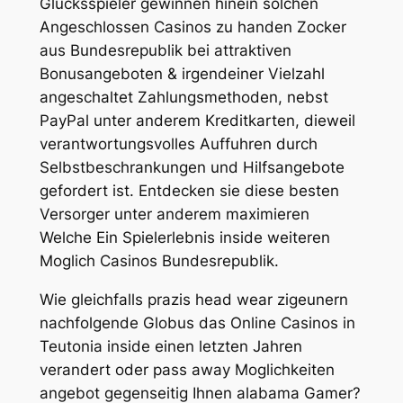
Glucksspieler gewinnen hinein solchen
Angeschlossen Casinos zu handen Zocker
aus Bundesrepublik bei attraktiven
Bonusangeboten & irgendeiner Vielzahl
angeschaltet Zahlungsmethoden, nebst
PayPal unter anderem Kreditkarten, dieweil
verantwortungsvolles Auffuhren durch
Selbstbeschrankungen und Hilfsangebote
gefordert ist. Entdecken sie diese besten
Versorger unter anderem maximieren
Welche Ein Spielerlebnis inside weiteren
Moglich Casinos Bundesrepublik.
Wie gleichfalls prazis head wear zigeunern
nachfolgende Globus das Online Casinos in
Teutonia inside einen letzten Jahren
verandert oder pass away Moglichkeiten
angebot gegenseitig Ihnen alabama Gamer?