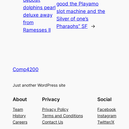
good the Playamo
dolphins pearl
slot machine and the
deluxe away
Silver of one’s
from
Pharaohs” SF
→
Ramesses II
Comp4200
Just another WordPress site
About
Privacy
Social
Team
Privacy Policy
Facebook
History
Terms and Conditions
Instagram
Careers
Contact Us
Twitter/X