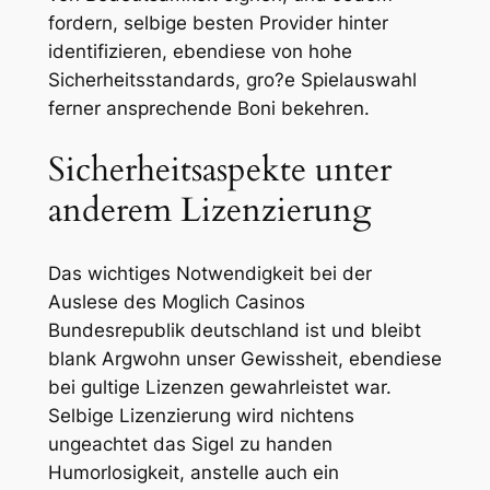
fordern, selbige besten Provider hinter
identifizieren, ebendiese von hohe
Sicherheitsstandards, gro?e Spielauswahl
ferner ansprechende Boni bekehren.
Sicherheitsaspekte unter
anderem Lizenzierung
Das wichtiges Notwendigkeit bei der
Auslese des Moglich Casinos
Bundesrepublik deutschland ist und bleibt
blank Argwohn unser Gewissheit, ebendiese
bei gultige Lizenzen gewahrleistet war.
Selbige Lizenzierung wird nichtens
ungeachtet das Sigel zu handen
Humorlosigkeit, anstelle auch ein