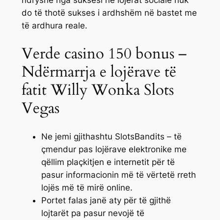
ndryshe nga suksesi në lojërat sociale nuk
do të thotë sukses i ardhshëm në bastet me
të ardhura reale.
Verde casino 150 bonus –
Ndërmarrja e lojërave të
fatit Willy Wonka Slots
Vegas
Ne jemi gjithashtu SlotsBandits – të
çmendur pas lojërave elektronike me
qëllim plaçkitjen e internetit për të
pasur informacionin më të vërtetë rreth
lojës më të mirë online.
Portet falas janë aty për të gjithë
lojtarët pa pasur nevojë të