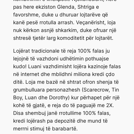
pas here ekziston Glenda, Shtriga e
favorshme, duke u dhuruar lojtarëve që
kanë pesë rrotulla arrash. Veçanërisht, loja
nuk kërkon asnjë shkarkim, duke ofruar një
shtresë tjetër larg komoditetit për lojtarët.
Lojërat tradicionale të reja 100% falas ju
lejojnë të vazhdoni udhëtimin pothuajse
kudo! Luani vazhdimisht lojëra kazinoje falas
në internet dhe mblidhni miliona kredi çdo
ditë. Loja me bazë në shtrat ofron shenja të
grumbulluara personazhesh (Scarecrow, Tin
Boy, Luan dhe Dorothy) kur përhapet për një
kohë të gjatë, e reja do të paguajë me 2X.
Disa shembuj janë rrotullime 100% falas,
kredi lojërash pa depozitë dhe mund të
merrni stimuj të barabartë.