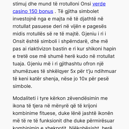
stimuj dhe mund të rrotulloni Onsi
verde
casino 150 bonus
. Të gjitha simbolet
investojnë nga e majta në të djathtë në
rrotullat pasuese deri në vijën e pagesës
midis rrotullës së re të majtë. Gjeniu i ri i
Onsit është simboli i shpërndarë, dhe më
pas ai riaktivizon bastin e ri kur shikoni hapin
e tretë ose më shumë herë kudo në rrotullat
tuaja. Gjeniu më i ri gjithashtu ofron një
shumëzues të shkëlqyer 5x për t'ju ndihmuar
të keni katër shenja, nëse jo 10x për pesë
simbole.
Modaliteti i tyre kërkon zëvendësimin me
ikona të tjera në mënyrë që të krijoni
kombinime fituese, duke lënë jashtë ikonën
më të re të funksionit dhe duke përmirësuar
kombinimin e xhekpotit. Njëkohësisht, herë