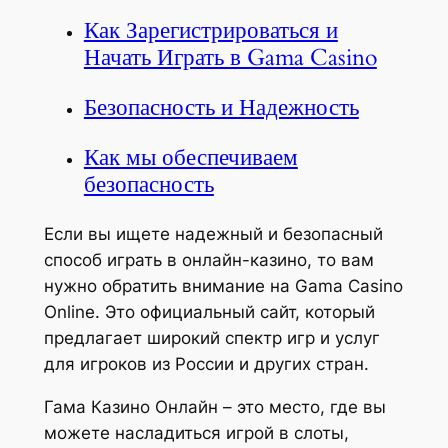
Как Зарегистрироваться и
Начать Играть в Gama Casino
Безопасность и Надежность
Как мы обеспечиваем
безопасность
Если вы ищете надежный и безопасный
способ играть в онлайн-казино, то вам
нужно обратить внимание на Gama Casino
Online. Это официальный сайт, который
предлагает широкий спектр игр и услуг
для игроков из России и других стран.
Гама Казино Онлайн – это место, где вы
можете насладиться игрой в слоты,