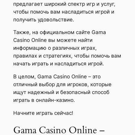
предлагает широкий спектр игр и услуг,
чтобы помочь вам насладиться игрой и
получить удовольствие.
Также, на официальном сайте Gama
Casino Online вы можете найти
информацию о различных играх,
правилах и стратегиях, чтобы помочь вам
начать играть и насладиться игрой.
В целом, Gama Casino Online – это
отличный выбор для игроков, которые
ищут надежный и безопасный способ
играть в онлайн-казино.
Начните играть сейчас!
Gama Casino Online –