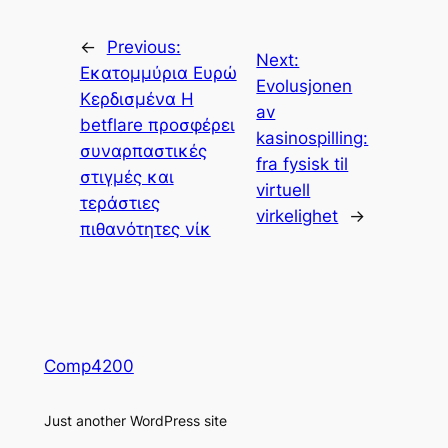
←
Previous:
Next:
Εκατομμύρια Ευρώ
Evolusjonen
Κερδισμένα Η
av
betflare προσφέρει
kasinospilling:
συναρπαστικές
fra fysisk til
στιγμές και
virtuell
τεράστιες
virkelighet
→
πιθανότητες νίκ
Comp4200
Just another WordPress site