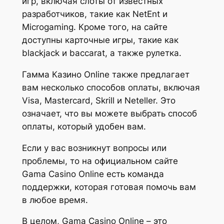
игр, включая слоты от известных
разработчиков, такие как NetEnt и
Microgaming. Кроме того, на сайте
доступны карточные игры, такие как
blackjack и baccarat, а также рулетка.
Гамма Казино Online также предлагает
вам несколько способов оплаты, включая
Visa, Mastercard, Skrill и Neteller. Это
означает, что вы можете выбрать способ
оплаты, который удобен вам.
Если у вас возникнут вопросы или
проблемы, то на официальном сайте
Gama Casino Online есть команда
поддержки, которая готовая помочь вам
в любое время.
В целом, Gama Casino Online – это