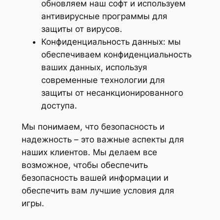
обновляем наш софт и используем
антивирусные программы для
защиты от вирусов.
Конфиденциальность данных: мы
обеспечиваем конфиденциальность
ваших данных, используя
современные технологии для
защиты от несанкционированного
доступа.
Мы понимаем, что безопасность и
надежность – это важные аспекты для
наших клиентов. Мы делаем все
возможное, чтобы обеспечить
безопасность вашей информации и
обеспечить вам лучшие условия для
игры.