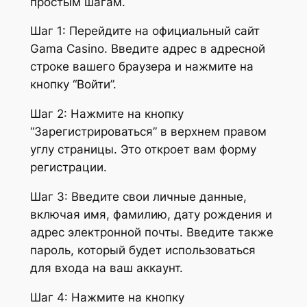
простым шагам.
Шаг 1: Перейдите на официальный сайт
Gama Casino. Введите адрес в адресной
строке вашего браузера и нажмите на
кнопку “Войти”.
Шаг 2: Нажмите на кнопку
“Зарегистрироваться” в верхнем правом
углу страницы. Это откроет вам форму
регистрации.
Шаг 3: Введите свои личные данные,
включая имя, фамилию, дату рождения и
адрес электронной почты. Введите также
пароль, который будет использоваться
для входа на ваш аккаунт.
Шаг 4: Нажмите на кнопку