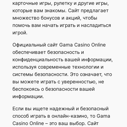
карточные игры, рулетку и другие игры,
которые вам знакомы. Сайт предлагает
множество бонусов и акций, чтобы
помочь вам начать играть и насладиться
игрой.
Официальный сайт Gama Casino Online
обеспечивает безопасность и
конфиденциальность вашей информации,
используя современные технологии и
системы безопасности. Это означает, что
вы можете играть с уверенностью, не
беспокоясь о безопасности вашей
информации.
Если вы ищете надежный и безопасный
способ играть в онлайн-казино, то Gama
Casino Online – это ваш выбор. Сайт