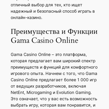
отличный выбор для тех, кто ищет
надежный и безопасный способ играть в
онлайн-казино.
Преимущества и Функции
Gama Casino Online
Gama Casino Online – это платформа,
которая предлагает вам широкий спектр
преимуществ и функций для комфортного
игрового опыта. Начнем с того, что Gama
Casino Online предлагает более 1 000 игр
от ведущих разработчиков, включая
NetEnt, Microgaming и Evolution Gaming.
Это означает, что у вас есть возможность
выбрать игру, которая вам понравится, и