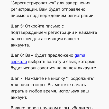
“Зарегистрироваться” для завершения
регистрации. Вам будет отправлено
письмо с подтверждением регистрации.
Шаг 5: Откройте письмо с
подтверждением регистрации и нажмите
на ссылку для активации вашего
аккаунта.
Шаг 6: Вам будет предложено
gama
зеркало
выбрать валюту и язык, которые
будут использоваться на вашем аккаунте.
Шаг 7: Нажмите на кнопку “Продолжить”
для начала игры. Вы можете начать
играть в любое время, используя ваш
аккаунт.
Важно: перед началом игры, убедитесь,