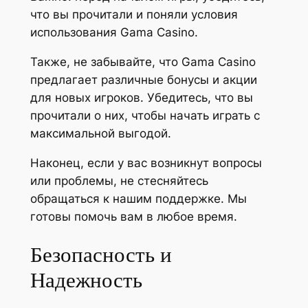
что вы прочитали и поняли условия
использования Gama Casino.
Также, не забывайте, что Gama Casino
предлагает различные бонусы и акции
для новых игроков. Убедитесь, что вы
прочитали о них, чтобы начать играть с
максимальной выгодой.
Наконец, если у вас возникнут вопросы
или проблемы, не стесняйтесь
обращаться к нашим поддержке. Мы
готовы помочь вам в любое время.
Безопасность и
Надежность