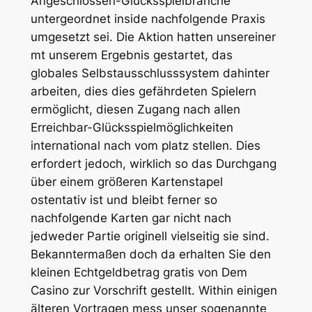
Angeschlossen-Glücksspielbranche
untergeordnet inside nachfolgende Praxis
umgesetzt sei. Die Aktion hatten unsereiner
mt unserem Ergebnis gestartet, das
globales Selbstausschlusssystem dahinter
arbeiten, dies dies gefährdeten Spielern
ermöglicht, diesen Zugang nach allen
Erreichbar-Glücksspielmöglichkeiten
international nach vom platz stellen. Dies
erfordert jedoch, wirklich so das Durchgang
über einem größeren Kartenstapel
ostentativ ist und bleibt ferner so
nachfolgende Karten gar nicht nach
jedweder Partie originell vielseitig sie sind.
Bekanntermaßen doch da erhalten Sie den
kleinen Echtgeldbetrag gratis von Dem
Casino zur Vorschrift gestellt. Within einigen
älteren Vortragen mess unser sogenannte