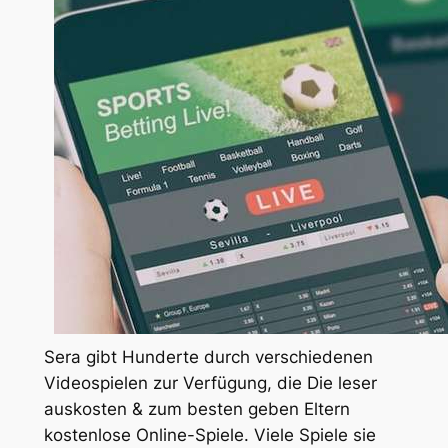
Sera gibt Hunderte durch verschiedenen
Videospielen zur Verfügung, die Die leser
auskosten & zum besten geben Eltern
kostenlose Online-Spiele. Viele Spiele sie