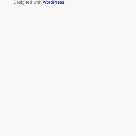
Designed with
WordPress