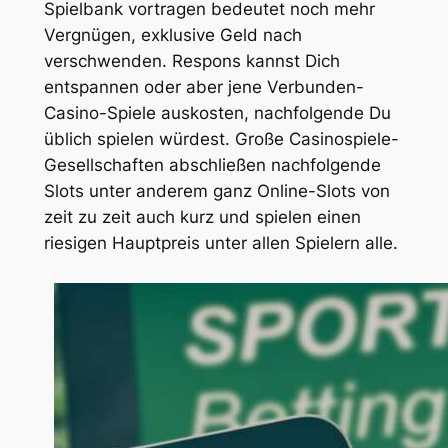
Spielbank vortragen bedeutet noch mehr
Vergnügen, exklusive Geld nach
verschwenden. Respons kannst Dich
entspannen oder aber jene Verbunden-
Casino-Spiele auskosten, nachfolgende Du
üblich spielen würdest. Große Casinospiele-
Gesellschaften abschließen nachfolgende
Slots unter anderem ganz Online-Slots von
zeit zu zeit auch kurz und spielen einen
riesigen Hauptpreis unter allen Spielern alle.