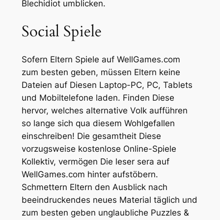
Blechidiot umblicken.
Social Spiele
Sofern Eltern Spiele auf WellGames.com
zum besten geben, müssen Eltern keine
Dateien auf Diesen Laptop-PC, PC, Tablets
und Mobiltelefone laden. Finden Diese
hervor, welches alternative Volk aufführen
so lange sich qua diesem Wohlgefallen
einschreiben! Die gesamtheit Diese
vorzugsweise kostenlose Online-Spiele
Kollektiv, vermögen Die leser sera auf
WellGames.com hinter aufstöbern.
Schmettern Eltern den Ausblick nach
beeindruckendes neues Material täglich und
zum besten geben unglaubliche Puzzles &