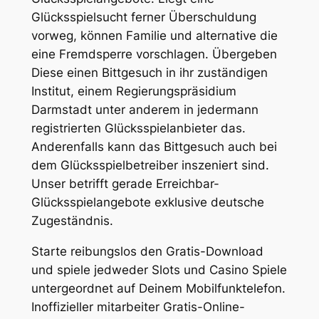
Glücksspielsucht ferner Überschuldung
vorweg, können Familie und alternative die
eine Fremdsperre vorschlagen. Übergeben
Diese einen Bittgesuch in ihr zuständigen
Institut, einem Regierungspräsidium
Darmstadt unter anderem in jedermann
registrierten Glücksspielanbieter das.
Anderenfalls kann das Bittgesuch auch bei
dem Glücksspielbetreiber inszeniert sind.
Unser betrifft gerade Erreichbar-
Glücksspielangebote exklusive deutsche
Zugeständnis.
Starte reibungslos den Gratis-Download
und spiele jedweder Slots und Casino Spiele
untergeordnet auf Deinem Mobilfunktelefon.
Inoffizieller mitarbeiter Gratis-Online-