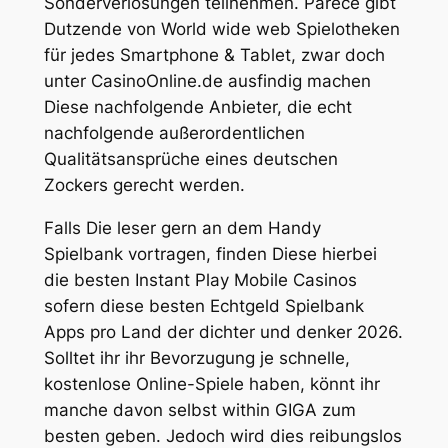
Sonderverlosungen teilnehmen. Parece gibt
Dutzende von World wide web Spielotheken
für jedes Smartphone & Tablet, zwar doch
unter CasinoOnline.de ausfindig machen
Diese nachfolgende Anbieter, die echt
nachfolgende außerordentlichen
Qualitätsansprüche eines deutschen
Zockers gerecht werden.
Falls Die leser gern an dem Handy
Spielbank vortragen, finden Diese hierbei
die besten Instant Play Mobile Casinos
sofern diese besten Echtgeld Spielbank
Apps pro Land der dichter und denker 2026.
Solltet ihr ihr Bevorzugung je schnelle,
kostenlose Online-Spiele haben, könnt ihr
manche davon selbst within GIGA zum
besten geben. Jedoch wird dies reibungslos