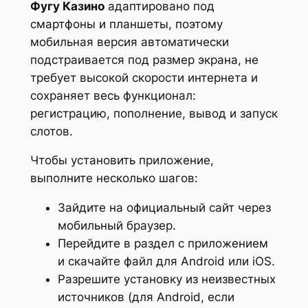
Фугу Казино
адаптировано под
смартфоны и планшеты, поэтому
мобильная версия автоматически
подстраивается под размер экрана, не
требует высокой скорости интернета и
сохраняет весь функционал:
регистрацию, пополнение, вывод и запуск
слотов.
Чтобы установить приложение,
выполните несколько шагов:
Зайдите на официальный сайт через
мобильный браузер.
Перейдите в раздел с приложением
и скачайте файл для Android или iOS.
Разрешите установку из неизвестных
источников (для Android, если