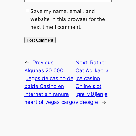
Save my name, email, and
website in this browser for the
next time I comment.
←
Previous:
Next:
Rather
Algunas 20 000
Cat Aplikacija
juegos de casino de
ice casino
balde Casino en
Online slot
internet sin ranura
igre Mišljenje
heart of vegas cargo
videoigre
→