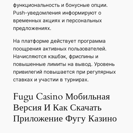
функциональность и бонусные опции.
Push-уведомления информируют о
временных акциях и персональных
предложениях.
На платформе действует программа
поощрения активных пользователей.
Начисляются кэшбэк, фриспины и
повышенные лимиты на вывод. Уровень
привилегий повышается при регулярных
ставках и участии в турнирах.
Fugu Casino Мобильная
Версия И Как Скачать
Приложение Фугу Казино