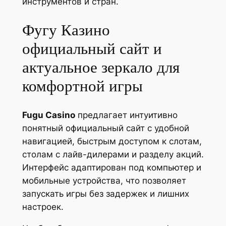
инструментов и стран.
Фугу Казино
официальный сайт и
актуальное зеркало для
комфортной игры
Fugu Casino
предлагает интуитивно
понятный официальный сайт с удобной
навигацией, быстрым доступом к слотам,
столам с лайв-дилерами и разделу акций.
Интерфейс адаптирован под компьютер и
мобильные устройства, что позволяет
запускать игры без задержек и лишних
настроек.