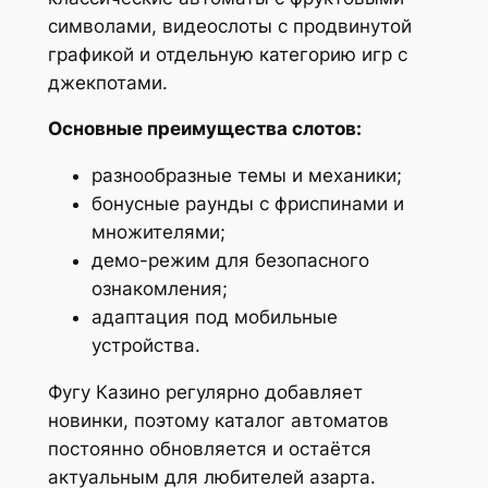
символами, видеослоты с продвинутой
графикой и отдельную категорию игр с
джекпотами.
Основные преимущества слотов:
разнообразные темы и механики;
бонусные раунды с фриспинами и
множителями;
демо-режим для безопасного
ознакомления;
адаптация под мобильные
устройства.
Фугу Казино регулярно добавляет
новинки, поэтому каталог автоматов
постоянно обновляется и остаётся
актуальным для любителей азарта.