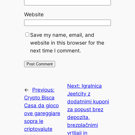
Website
Save my name, email, and
website in this browser for the
next time I comment.
Next:
Igralnica
←
Previous:
Jeetcity z
Crypto Bisca
dodatnimi kuponi
Casa da gioco
za popust brez
ove gareggiare
depozita,
sopra le
brezplačnimi
criptovalute
vrtljaji in