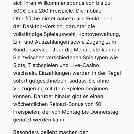
sich Ihren Willkommensbonus von bis zu
500€ plus 200 Freispiele. Die mobile
Oberfläche bietet nahezu alle Funktionen
der Desktop-Version, darunter die
vollständige Spielauswahl, Kontoverwaltung,
Ein- und Auszahlungen sowie Zugang zum
Kundenservice. Über die Menüleiste können
Sie zwischen verschiedenen Spieltypen wie
Slots, Tischspielen und Live-Casino
wechseln. Einzahlungen werden in der Regel
sofort gutgeschrieben, sodass Sie ohne
Verzögerung mit dem Spielen beginnen
können. Darüber hinaus gibt es einen
wöchentlichen Reload-Bonus von 50
Freispielen, der von Montag bis Donnerstag
genutzt werden kann.
Besonders beliebt machen den