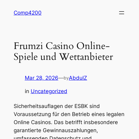
Skip
Comp4200
to
content
Frumzi Casino Online-
Spiele und Wettanbieter
Mar 28, 2026
—
AbdulZ
by
in
Uncategorized
Sicherheitsauflagen der ESBK sind
Voraussetzung für den Betrieb eines legalen
Online Casinos. Das betrifft insbesondere
garantierte Gewinnauszahlungen,
umfassenden Datenschutz und