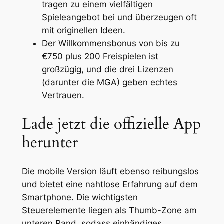
tragen zu einem vielfältigen
Spieleangebot bei und überzeugen oft
mit originellen Ideen.
Der Willkommensbonus von bis zu
€750 plus 200 Freispielen ist
großzügig, und die drei Lizenzen
(darunter die MGA) geben echtes
Vertrauen.
Lade jetzt die offizielle App
herunter
Die mobile Version läuft ebenso reibungslos
und bietet eine nahtlose Erfahrung auf dem
Smartphone. Die wichtigsten
Steuerelemente liegen als Thumb-Zone am
unteren Rand, sodass einhändiges