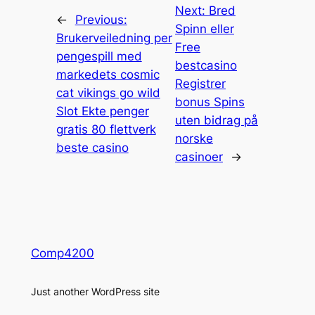
Next:
Bred
←
Previous:
Spinn eller
Brukerveiledning per
Free
pengespill med
bestcasino
markedets cosmic
Registrer
cat vikings go wild
bonus Spins
Slot Ekte penger
uten bidrag på
gratis 80 flettverk
norske
beste casino
casinoer
→
Comp4200
Just another WordPress site