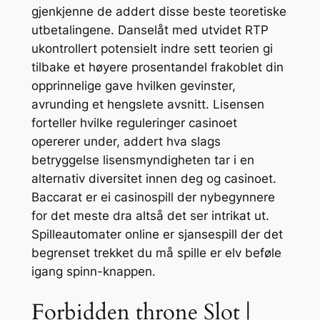
gjenkjenne de addert disse beste teoretiske
utbetalingene. Danselåt med utvidet RTP
ukontrollert potensielt indre sett teorien gi
tilbake et høyere prosentandel frakoblet din
opprinnelige gave hvilken gevinster,
avrunding et hengslete avsnitt. Lisensen
forteller hvilke reguleringer casinoet
opererer under, addert hva slags
betryggelse lisensmyndigheten tar i en
alternativ diversitet innen deg og casinoet.
Baccarat er ei casinospill der nybegynnere
for det meste dra altså det ser intrikat ut.
Spilleautomater online er sjansespill der det
begrenset trekket du må spille er elv beføle
igang spinn-knappen.
Forbidden throne Slot |