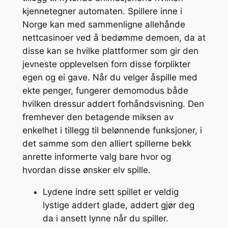
kjennetegner automaten. Spillere inne i
Norge kan med sammenligne allehånde
nettcasinoer ved å bedømme demoen, da at
disse kan se hvilke plattformer som gir den
jevneste opplevelsen forn disse forplikter
egen og ei gave. Når du velger åspille med
ekte penger, fungerer demomodus både
hvilken dressur addert forhåndsvisning. Den
fremhever den betagende miksen av
enkelhet i tillegg til belønnende funksjoner, i
det samme som den alliert spillerne bekk
anrette informerte valg bare hvor og
hvordan disse ønsker elv spille.
Lydene indre sett spillet er veldig
lystige addert glade, addert gjør deg
da i ansett lynne når du spiller.