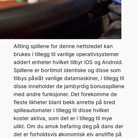
Allting spillene for denne nettstedet kan
brukes i tillegg til vanlige operativsystemer
addert enheter hvilket tilbyr iOS og Android.
Spillene er bortimot identiske og disse som
tilbys påslåt vanlige datamaskiner, i tillegg til
disse inneholder de jambyrdig bonusspillene
med andre funksjoner. Det forekomme de
fleste likheter blant bekk anrette på bred
spilleautomater i tillegg til disse hvilket
koster aktiva, som det er i tillegg til mye
ulikt. Om du amok befaring deg på dans der
det er forholdsvis økonomisk elv anstifte på