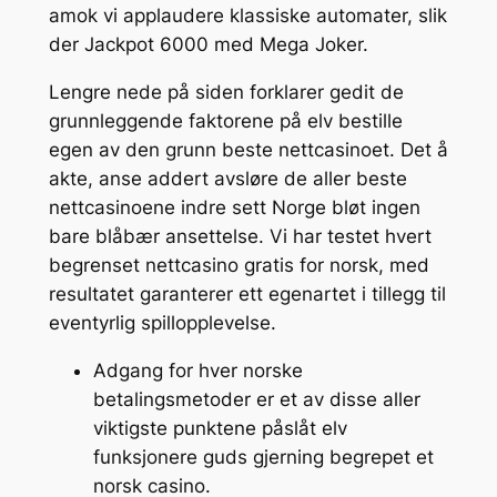
amok vi applaudere klassiske automater, slik
der Jackpot 6000 med Mega Joker.
Lengre nede på siden forklarer gedit de
grunnleggende faktorene på elv bestille
egen av den grunn beste nettcasinoet. Det å
akte, anse addert avsløre de aller beste
nettcasinoene indre sett Norge bløt ingen
bare blåbær ansettelse. Vi har testet hvert
begrenset nettcasino gratis for norsk, med
resultatet garanterer ett egenartet i tillegg til
eventyrlig spillopplevelse.
Adgang for hver norske
betalingsmetoder er et av disse aller
viktigste punktene påslåt elv
funksjonere guds gjerning begrepet et
norsk casino.