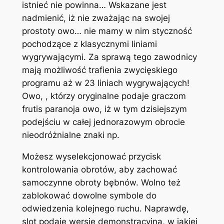
istnieć nie powinna… Wskazane jest
nadmienić, iż nie zważając na swojej
prostoty owo… nie mamy w nim styczność
pochodzące z klasycznymi liniami
wygrywającymi. Za sprawą tego zawodnicy
mają możliwość trafienia zwycięskiego
programu aż w 23 liniach wygrywających!
Owo, , którzy oryginalne podaje graczom
frutis paranoja owo, iż w tym dzisiejszym
podejściu w całej jednorazowym obrocie
nieodróżnialne znaki np.
Możesz wyselekcjonować przycisk
kontrolowania obrotów, aby zachować
samoczynne obroty bębnów. Wolno też
zablokować dowolne symbole do
odwiedzenia kolejnego ruchu. Naprawdę,
slot podaje wersję demonstracyjną, w jakiej