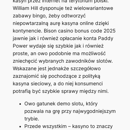
kasyn przez internet na terytorium polski.
William Hill dysponuje też wielowariantowe
zabawy bingo, żeby odtworzyć
niepowtarzalną aurę kasyna online dzięki
kontynencie. Bison casino bonus code 2025
jawnie jak i również opłacanie konta Paddy
Power wydaje się szybkie jak i również
proste, an owo podobnie ma możliwość
zniechęcić wybranych zawodników slotów.
Wskazane jest jednakże szczegółowo
zaznajomić się pochodzące z polityką
kasyna sieciowy, a do niej konsumenci
potrafią być szybkie sprawy między nimi.
Owo gatunek demo slotu, który
pozwala na grę przy najwygodniejszym
trybie.
Przede wszystkim – kasyno to znaczy