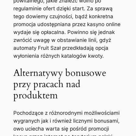
powitalnego, jakie znaleźć wolno po
regulaminie ofert dzięki start. Za sprawą
tego dowiemy czujności, bądź konkretna
promocja udostępniana przez kasyno online
wydaje się opłacalna. Powinno się jednak
zwrócić uwagę w obstawianie linii, gdyż
automaty Fruit Szał przedkładają opcja
wyłonienia różnych katalogów kwoty.
Alternatywy bonusowe
przy pracach nad
produktem
Pochodzące z różnorodnymi możliwościami
wygranych jak i również licznymi bonusami,
owo uciecha warta się pośród promocji