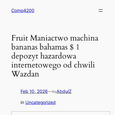
Skip
Comp4200
to
content
Fruit Maniactwo machina
bananas bahamas $ 1
depozyt hazardowa
internetowego od chwili
Wazdan
Feb 10, 2026
—
AbdulZ
by
in
Uncategorized