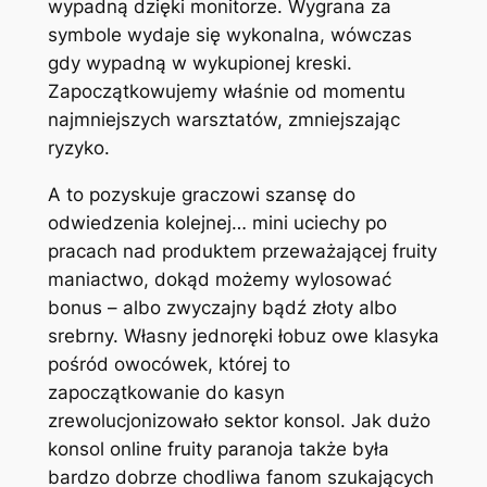
wypadną dzięki monitorze. Wygrana za
symbole wydaje się wykonalna, wówczas
gdy wypadną w wykupionej kreski.
Zapoczątkowujemy właśnie od momentu
najmniejszych warsztatów, zmniejszając
ryzyko.
A to pozyskuje graczowi szansę do
odwiedzenia kolejnej… mini uciechy po
pracach nad produktem przeważającej fruity
maniactwo, dokąd możemy wylosować
bonus – albo zwyczajny bądź złoty albo
srebrny. Własny jednoręki łobuz owe klasyka
pośród owocówek, której to
zapoczątkowanie do kasyn
zrewolucjonizowało sektor konsol. Jak dużo
konsol online fruity paranoja także była
bardzo dobrze chodliwa fanom szukających