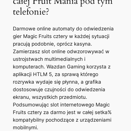
całej Fruit Mania pod tym
telefonie?
Darmowe online automaty do odwiedzenia
gier Magic Fruits cztery w każdej sytuacji
pracują podobnie, oprócz kasyna.
Zamierzasz slot online odwzorowywać w
ustrojstwach multimedialnych i
komputerach. Wazdan Gaming korzysta z
aplikacji HTLM 5, za sprawą którego
rozrywka wydaje się płynna, a grafika
dostosowuje czujności do odwiedzenia
ekranu, wszystkich przedmiotu.
Podsumowując slot internetowego Magic
Fruits cztery za darmo jest w całej setka%
kompatybilny pochodzące z urządzeniami
mobilnymi.