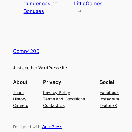
dunder casino
LittleGames
Bonuses
→
Comp4200
Just another WordPress site
About
Privacy
Social
Team
Privacy Policy
Facebook
History
Terms and Conditions
Instagram
Careers
Contact Us
Twitter/X
Designed with
WordPress