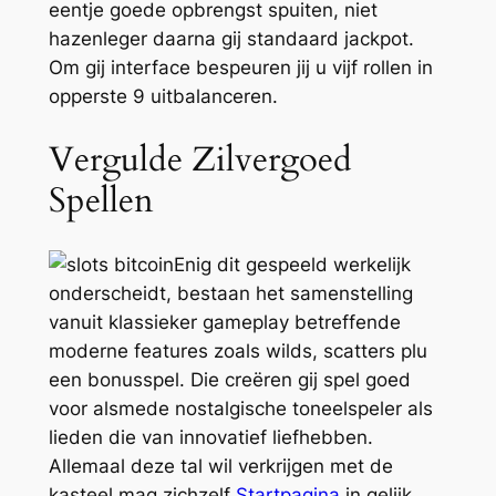
eentje goede opbrengst spuiten, niet
hazenleger daarna gij standaard jackpot.
Om gij interface bespeuren jij u vijf rollen in
opperste 9 uitbalanceren.
Vergulde Zilvergoed
Spellen
Enig dit gespeeld werkelijk
onderscheidt, bestaan het samenstelling
vanuit klassieker gameplay betreffende
moderne features zoals wilds, scatters plu
een bonusspel. Die creëren gij spel goed
voor alsmede nostalgische toneelspeler als
lieden die van innovatief liefhebben.
Allemaal deze tal wil verkrijgen met de
kasteel mag zichzelf
Startpagina
in gelijk