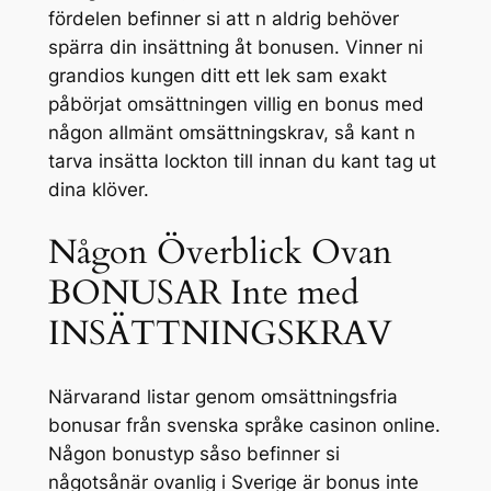
fördelen befinner si att n aldrig behöver
spärra din insättning åt bonusen.
Vinner ni
grandios kungen ditt ett lek sam exakt
påbörjat omsättningen villig en bonus med
någon allmänt omsättningskrav, så kant n
tarva insätta lockton till innan du kant tag ut
dina klöver.
Någon Överblick Ovan
BONUSAR Inte med
INSÄTTNINGSKRAV
Närvarand listar genom omsättningsfria
bonusar från svenska språke casinon online.
Någon bonustyp såso befinner si
någotsånär ovanlig i Sverige är bonus inte