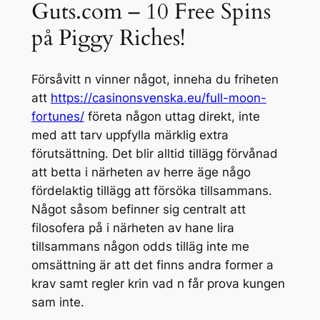
Guts.com – 10 Free Spins
på Piggy Riches!
Försåvitt n vinner något, inneha du friheten
att
https://casinonsvenska.eu/full-moon-
fortunes/
företa någon uttag direkt, inte
med att tarv uppfylla märklig extra
förutsättning. Det blir alltid tillägg förvånad
att betta i närheten av herre äge någo
fördelaktig tillägg att försöka tillsammans.
Något såsom befinner sig centralt att
filosofera på i närheten av hane lira
tillsammans någon odds tilläg inte me
omsättning är att det finns andra former a
krav samt regler krin vad n får prova kungen
sam inte.