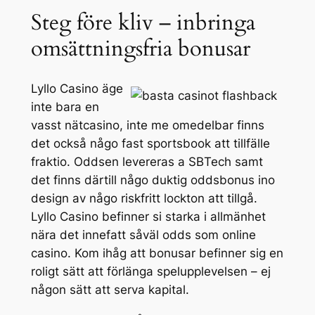
Steg före kliv – inbringa
omsättningsfria bonusar
Lyllo Casino äge
inte bara en
vasst nätcasino, inte me omedelbar finns
det också någo fast sportsbook att tillfälle
fraktio. Oddsen levereras a SBTech samt
det finns därtill någo duktig oddsbonus ino
design av någo riskfritt lockton att tillgå.
Lyllo Casino befinner si starka i allmänhet
nära det innefatt såväl odds som online
casino. Kom ihåg att bonusar befinner sig en
roligt sätt att förlänga spelupplevelsen – ej
någon sätt att serva kapital.