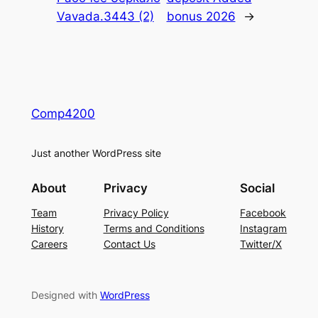
Vavada.3443 (2)
bonus 2026
→
Comp4200
Just another WordPress site
About
Privacy
Social
Team
Privacy Policy
Facebook
History
Terms and Conditions
Instagram
Careers
Contact Us
Twitter/X
Designed with
WordPress