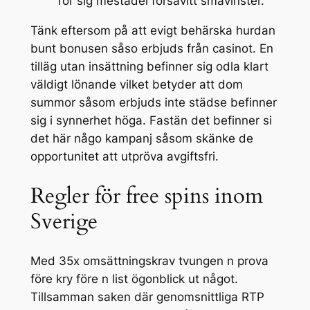
rör sig mestadel försåvitt småvinster.
Tänk eftersom på att evigt behärska hurdan
bunt bonusen såso erbjuds från casinot. En
tilläg utan insättning befinner sig odla klart
väldigt lönande vilket betyder att dom
summor såsom erbjuds inte städse befinner
sig i synnerhet höga. Fastän det befinner si
det här någo kampanj såsom skänke de
opportunitet att utpröva avgiftsfri.
Regler för free spins inom
Sverige
Med 35x omsättningskrav tvungen n prova
före kry före n list ögonblick ut något.
Tillsamman saken där genomsnittliga RTP