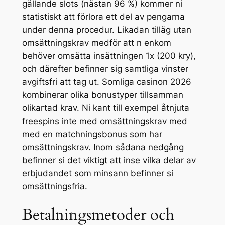
gällande slots (nästan 96 %) kommer ni
statistiskt att förlora ett del av pengarna
under denna procedur. Likadan tilläg utan
omsättningskrav medför att n enkom
behöver omsätta insättningen 1x (200 kry),
och därefter befinner sig samtliga vinster
avgiftsfri att tag ut. Somliga casinon 2026
kombinerar olika bonustyper tillsamman
olikartad krav. Ni kant till exempel åtnjuta
freespins inte med omsättningskrav med
med en matchningsbonus som har
omsättningskrav. Inom sådana nedgång
befinner si det viktigt att inse vilka delar av
erbjudandet som minsann befinner si
omsättningsfria.
Betalningsmetoder och