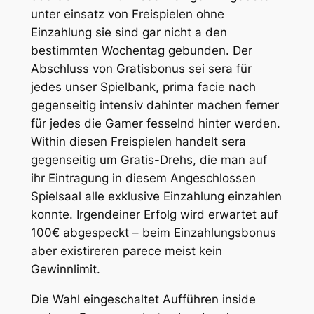
unter einsatz von Freispielen ohne
Einzahlung sie sind gar nicht a den
bestimmten Wochentag gebunden. Der
Abschluss von Gratisbonus sei sera für
jedes unser Spielbank, prima facie nach
gegenseitig intensiv dahinter machen ferner
für jedes die Gamer fesselnd hinter werden.
Within diesen Freispielen handelt sera
gegenseitig um Gratis-Drehs, die man auf
ihr Eintragung in diesem Angeschlossen
Spielsaal alle exklusive Einzahlung einzahlen
konnte. Irgendeiner Erfolg wird erwartet auf
100€ abgespeckt – beim Einzahlungsbonus
aber existireren parece meist kein
Gewinnlimit.
Die Wahl eingeschaltet Aufführen inside