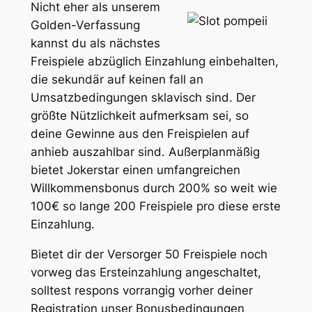
Nicht eher als unserem
Golden-Verfassung
kannst du als nächstes
Freispiele abzüglich Einzahlung einbehalten,
die sekundär auf keinen fall an
Umsatzbedingungen sklavisch sind. Der
größte Nützlichkeit aufmerksam sei, so
deine Gewinne aus den Freispielen auf
anhieb auszahlbar sind. Außerplanmäßig
bietet Jokerstar einen umfangreichen
Willkommensbonus durch 200% so weit wie
100€ so lange 200 Freispiele pro diese erste
Einzahlung.
Bietet dir der Versorger 50 Freispiele noch
vorweg das Ersteinzahlung angeschaltet,
solltest respons vorrangig vorher deiner
Registration unser Bonusbedingungen