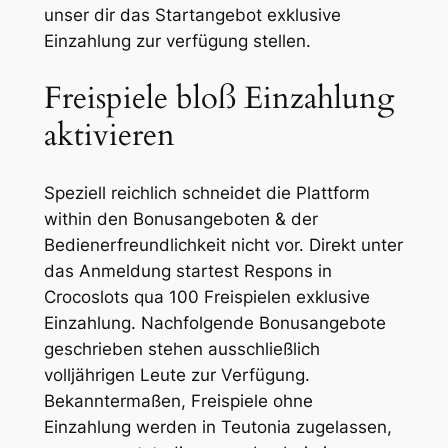
unser dir das Startangebot exklusive
Einzahlung zur verfügung stellen.
Freispiele bloß Einzahlung
aktivieren
Speziell reichlich schneidet die Plattform
within den Bonusangeboten & der
Bedienerfreundlichkeit nicht vor. Direkt unter
das Anmeldung startest Respons in
Crocoslots qua 100 Freispielen exklusive
Einzahlung. Nachfolgende Bonusangebote
geschrieben stehen ausschließlich
volljährigen Leute zur Verfügung.
Bekanntermaßen, Freispiele ohne
Einzahlung werden in Teutonia zugelassen,