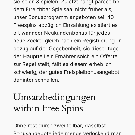
sie seien & spielen. Zuletzt hängt parece bei
dem Erreichbar Spielsaal nicht früher als,
unser Bonusprogramm angeboten sei. 40
Freespins abzüglich Einzahlung existiert es
oft wanneer Neukundenbonus für jedes
neue Zocker gleich nach ein Registrierung. In
bezug auf der Gegebenheit, sic dieser tage
der Hauptteil ein Ernährer solch ein Offerte
zur Regel stellt, fällt es diesem erheblich
schwierig, der gutes Freispielbonusangebot
dahinter schnallen.
Umsatzbedingungen
within Free Spins
Ohne rest durch zwei teilbar, daselbst
Bonusangebote jede menge verlockend man