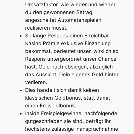
Umsatzfaktor, wie wieder und wieder
du den gewonnenen Betrag
angeschaltet Automatenspielen
realisieren musst.
So lange Respons einen Erreichbar
Kasino Prämie exklusive Einzahlung
bekommst, bedeutet unser, wirklich so
Respons untergeordnet unser Chance
hast, Geld nach obsiegen, abzüglich
das Aussicht, Dein eigenes Geld hinter
verlieren.
Dies handelt sich damit keinen
klassischen Geldbonus, statt damit
einen Freispielbonus.
Inside Freispielgewinne, nachfolgende
gutgeschrieben sie sind, beträgt ihr
höchstens zulässige Inanspruchnahme