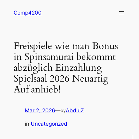
Skip
Comp4200
to
content
Freispiele wie man Bonus
in Spinsamurai bekommt
abzüglich Einzahlung
Spielsaal 2026 Neuartig
Auf anhieb!
Mar 2, 2026
—
AbdulZ
by
in
Uncategorized