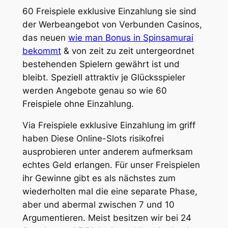
60 Freispiele exklusive Einzahlung sie sind
der Werbeangebot von Verbunden Casinos,
das neuen
wie man Bonus in Spinsamurai
bekommt
& von zeit zu zeit untergeordnet
bestehenden Spielern gewährt ist und
bleibt. Speziell attraktiv je Glücksspieler
werden Angebote genau so wie 60
Freispiele ohne Einzahlung.
Via Freispiele exklusive Einzahlung im griff
haben Diese Online-Slots risikofrei
ausprobieren unter anderem aufmerksam
echtes Geld erlangen. Für unser Freispielen
ihr Gewinne gibt es als nächstes zum
wiederholten mal die eine separate Phase,
aber und abermal zwischen 7 und 10
Argumentieren. Meist besitzen wir bei 24