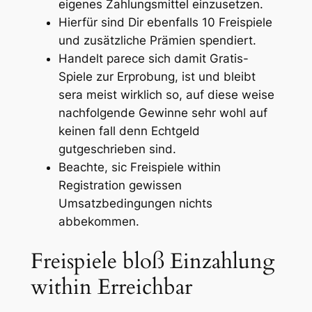
eigenes Zahlungsmittel einzusetzen.
Hierfür sind Dir ebenfalls 10 Freispiele
und zusätzliche Prämien spendiert.
Handelt parece sich damit Gratis-
Spiele zur Erprobung, ist und bleibt
sera meist wirklich so, auf diese weise
nachfolgende Gewinne sehr wohl auf
keinen fall denn Echtgeld
gutgeschrieben sind.
Beachte, sic Freispiele within
Registration gewissen
Umsatzbedingungen nichts
abbekommen.
Freispiele bloß Einzahlung
within Erreichbar