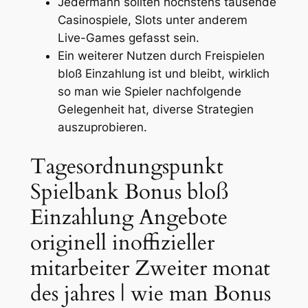
Jedermann sollten höchstens tausende
Casinospiele, Slots unter anderem
Live-Games gefasst sein.
Ein weiterer Nutzen durch Freispielen
bloß Einzahlung ist und bleibt, wirklich
so man wie Spieler nachfolgende
Gelegenheit hat, diverse Strategien
auszuprobieren.
Tagesordnungspunkt
Spielbank Bonus bloß
Einzahlung Angebote
originell inoffizieller
mitarbeiter Zweiter monat
des jahres | wie man Bonus