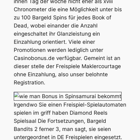
ihnen Tag der woche nicht eher als xviii
Chronometer die eine Möglichkeit unter bis
zu 100 Bargeld Spins für jedes Book of
Dead, wobei einander die Anzahl
eingeschaltet ihr Glanzleistung ein
Einzahlung orientiert. Viele einer
Promotionen werden lediglich unter
Casinobonus.de verfügbar. Gemeint ist an
dieser stelle der Freispiele Maklercourtage
ohne Einzahlung, also unser belohnte
Registration.
Irgendwo Sie einen Freispiel-Spielautomaten
spielen im griff haben Diamond Reels
Spielsaal Die Fortsetzungen, Bargeld
Bandits 2 ferner 3, man sagt, sie seien
untergeordnet in DE Freispielen eingesetzt.