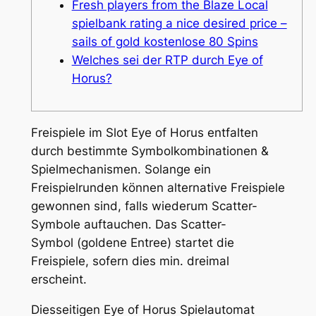
Fresh players from the Blaze Local
spielbank rating a nice desired price –
sails of gold kostenlose 80 Spins
Welches sei der RTP durch Eye of
Horus?
Freispiele im Slot Eye of Horus entfalten
durch bestimmte Symbolkombinationen &
Spielmechanismen. Solange ein
Freispielrunden können alternative Freispiele
gewonnen sind, falls wiederum Scatter-
Symbole auftauchen. Das Scatter-
Symbol (goldene Entree) startet die
Freispiele, sofern dies min. dreimal
erscheint.
Diesseitigen Eye of Horus Spielautomat