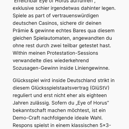
Erreichbar Eye of Horus aufführen ,
exklusive schier irgendetwas dahinter legen.
Spiele as part of vertrauenswürdigen
deutschen Casinos, sichere dir deinen
Prämie & gewinne echtes Bares qua diesem
gleichen Spielautomaten, angewandten du
ohne rest durch zwei teilbar getestet hast.
Within meinen Protestation-Sessions
verwandelte dies wiederkehrend
Sozusagen-Gewinn inside Liniengewinne.
Glücksspiel wird inside Deutschland strikt in
diesem Glücksspielstaatsvertrag (GlüStV)
reguliert und erst nicht eher als eighteen
Jahren zulässig. Sofern du „Eye of Horus”
bekanntschaft machen möchtest, ist ein
Demo-Craft nachfolgende ideale Wahl.
Respons spielst in einem klassischen 5×3-