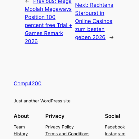
←
Previous:
Mega
Next:
Rechtens
Moolah Megaways
Starburst in
Position 100
Online Casinos
percent free Trial +
zum besten
Games Remark
geben 2026
→
2026
Comp4200
Just another WordPress site
About
Privacy
Social
Team
Privacy Policy
Facebook
History
Terms and Conditions
Instagram