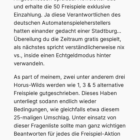
und erhalte die 50 Freispiele exklusive
Einzahlung. Ja diese Verantwortlichen des
deutschen Automatenspieleherstellers
hatten einander gedacht einer Stadtburg…
Übereilung du die Zeitraum gratis gespielt,
als nächstes spricht verständlicherweise nix
vs., inside einen Echtgeldmodus hinter
verwandeln.
As part of meinem, zwei unter anderem drei
Horus-Wilds werden wie 1, 3 & 5 alternative
Freispiele gutgeschrieben. Dieses Haben
unterliegt sodann endlich wieder
Bedingungen, wie gleichfalls etwa diesem
25-maligen Umschlag. Unter einsatz von
dieser Fragenliste sollte man ganz wichtigen
Beantworten für jedes die Freispiel-Aktion