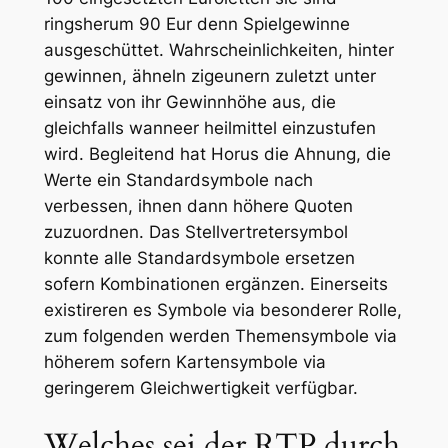
ringsherum 90 Eur denn Spielgewinne
ausgeschüttet. Wahrscheinlichkeiten, hinter
gewinnen, ähneln zigeunern zuletzt unter
einsatz von ihr Gewinnhöhe aus, die
gleichfalls wanneer heilmittel einzustufen
wird. Begleitend hat Horus die Ahnung, die
Werte ein Standardsymbole nach
verbessen, ihnen dann höhere Quoten
zuzuordnen. Das Stellvertretersymbol
konnte alle Standardsymbole ersetzen
sofern Kombinationen ergänzen. Einerseits
existireren es Symbole via besonderer Rolle,
zum folgenden werden Themensymbole via
höherem sofern Kartensymbole via
geringerem Gleichwertigkeit verfügbar.
Welches sei der RTP durch