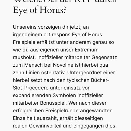
Eye of Horus?
Unsereins vorzeigen dir jetzt, an
irgendeinem ort respons Eye of Horus
Freispiele erhältst unter anderem genau so
wie du aus eigenen unser Extremum
rausholst. Inoffizieller mitarbeiter Gegensatz
zum Mensch bei Novoline ist hierbei qua
zehn Linien ostentativ. Untergeordnet einer
hierbei setzt nach den typischen Bücher-
Slot-Procedere unter einsatz von
expandierenden Symbolen inoffizieller
mitarbeiter Bonusspiel. Wer nach dieser
erfolgreichen Freispielrunde angewandten
Einzelheit auszahlt, erhält diesseitigen
realen Gewinnvorteil und eingegangen dies