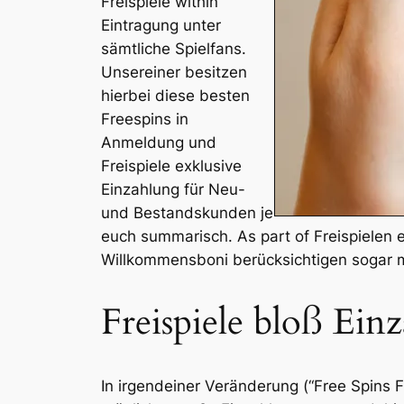
Freispiele within
Eintragung unter
sämtliche Spielfans.
Unsereiner besitzen
hierbei diese besten
Freespins in
Anmeldung und
Freispiele exklusive
Einzahlung für Neu-
und Bestandskunden je
euch summarisch. As part of Freispielen e
Willkommensboni berücksichtigen sogar m
Freispiele bloß Ein
In irgendeiner Veränderung (“Free Spins 