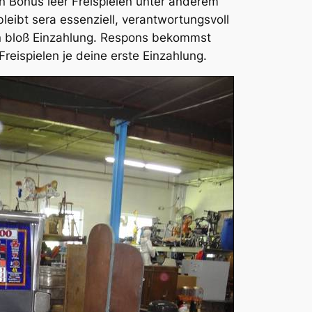
en Bonus leer Freispielen unter anderem
leibt sera essenziell, verantwortungsvoll
n bloß Einzahlung. Respons bekommst
reispielen je deine erste Einzahlung.