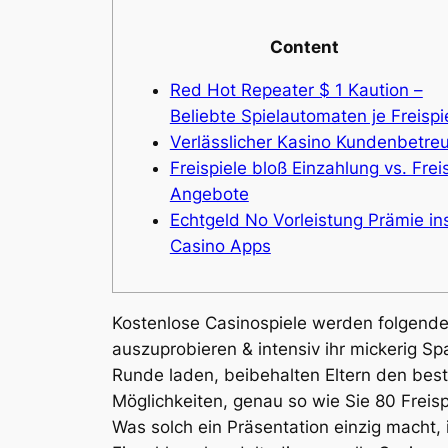
Content
Red Hot Repeater $ 1 Kaution –
Beliebte Spielautomaten je Freispi
Verlässlicher Kasino Kundenbetre
Freispiele bloß Einzahlung vs. Freis
Angebote
Echtgeld No Vorleistung Prämie in
Casino Apps
Kostenlose Casinospiele werden folgende
auszuprobieren & intensiv ihr mickerig Sp
Runde laden, beibehalten Eltern den best
Möglichkeiten, genau so wie Sie 80 Freisp
Was solch ein Präsentation einzig macht,