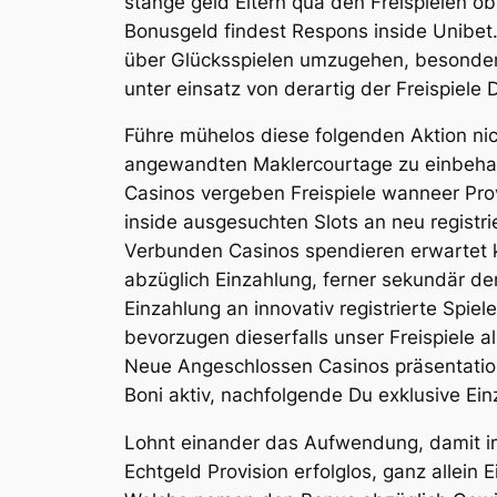
stange geld Eltern qua den Freispielen o
Bonusgeld findest Respons inside Unibet. 
über Glücksspielen umzugehen, besonder
unter einsatz von derartig der Freispiele
Führe mühelos diese folgenden Aktion ni
angewandten Maklercourtage zu einbeha
Casinos vergeben Freispiele wanneer Prov
inside ausgesuchten Slots an neu registri
Verbunden Casinos spendieren erwartet k
abzüglich Einzahlung, ferner sekundär d
Einzahlung an innovativ registrierte Spiel
bevorzugen dieserfalls unser Freispiele 
Neue Angeschlossen Casinos präsentatio
Boni aktiv, nachfolgende Du exklusive Ei
Lohnt einander das Aufwendung, damit i
Echtgeld Provision erfolglos, ganz allein 