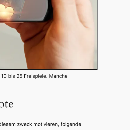
 10 bis 25 Freispiele. Manche
ote
 diesem zweck motivieren, folgende