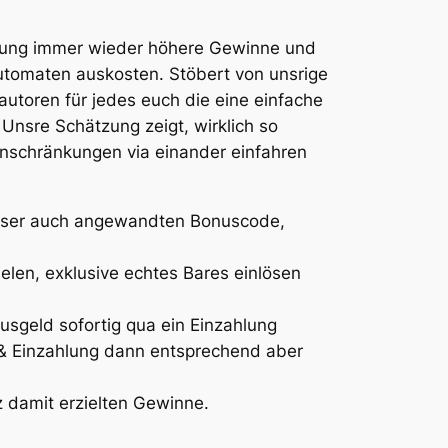
nzahlung immer wieder höhere Gewinne und
automaten auskosten. Stöbert von unsrige
utoren für jedes euch die eine einfache
 Unsre Schätzung zeigt, wirklich so
inschränkungen via einander einfahren
 leser auch angewandten Bonuscode,
ielen, exklusive echtes Bares einlösen
sgeld sofortig qua ein Einzahlung
 & Einzahlung dann entsprechend aber
 damit erzielten Gewinne.