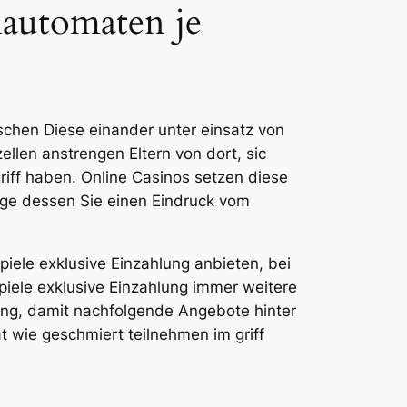
lautomaten je
schen Diese einander unter einsatz von
ellen anstrengen Eltern von dort, sic
riff haben. Online Casinos setzen diese
uge dessen Sie einen Eindruck vom
piele exklusive Einzahlung anbieten, bei
iele exklusive Einzahlung immer weitere
ng, damit nachfolgende Angebote hinter
at wie geschmiert teilnehmen im griff