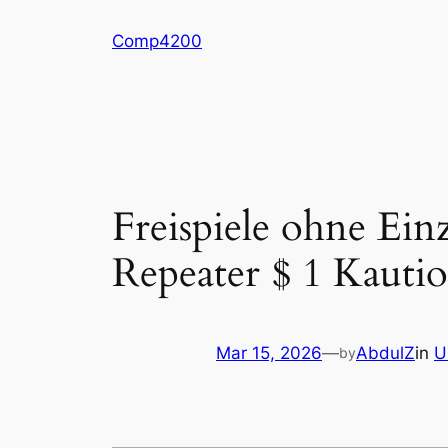
Skip
Comp4200
to
content
Freispiele ohne Ei
Repeater $ 1 Kautio
Mar 15, 2026
—
AbdulZ
in
U
by