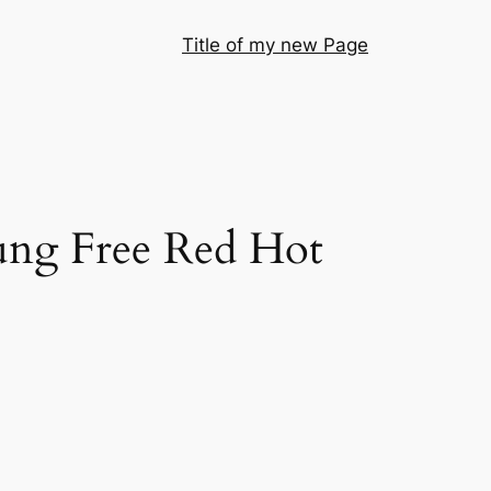
Title of my new Page
rung Free Red Hot