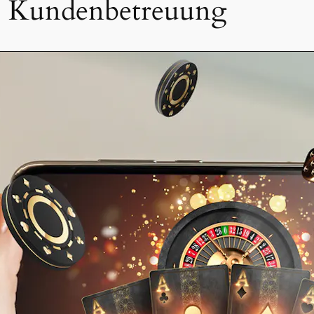
no Kundenbetreuung