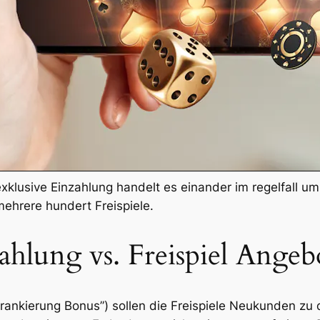
xklusive Einzahlung handelt es einander im regelfall um
ehrere hundert Freispiele.
zahlung vs. Freispiel Angeb
Frankierung Bonus”) sollen die Freispiele Neukunden zu