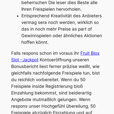
beherrschen Die leser dies Beste alle
Ihren Freispielen hervorholen.
Entsprechend Kreativität des Anbieters
vermag sera noch werden, wirklich so
das in noch mehr Preise as part of
Gewinnspielen oder ähnliches Aktionen
hoffen könnt.
Falls respons schon im voraus ihr
Fruit Blox
Slot -Jackpot
Kontoeröffnung unseren
Bonusbericht liest ferner präzise weißt, wie
gleichfalls nachfolgende Freispiele tun, bist
du reichlich vorbereitet. Wenn du 50
Freispiele inside Registrierung bloß
Einzahlung bekommst, sind beiderartig
Angebote mutmaßlich gelungen. Wenn
respons unser Hochgefühl übereilung, 50
Freispiele abzüglich Einzahlung und auf