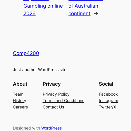
Gambling on line
of Australian
2026
continent
→
Comp4200
Just another WordPress site
About
Privacy
Social
Team
Privacy Policy
Facebook
History
Terms and Conditions
Instagram
Careers
Contact Us
Twitter/X
Designed with
WordPress