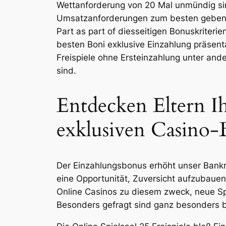
Wettanforderung von 20 Mal unmündig si
Umsatzanforderungen zum besten geben
Part as part of diesseitigen Bonuskriteri
besten Boni exklusive Einzahlung präsent
Freispiele ohne Ersteinzahlung unter and
sind.
Entdecken Eltern I
exklusiven Casino-
Der Einzahlungsbonus erhöht unser Bankro
eine Opportunität, Zuversicht aufzubaue
Online Casinos zu diesem zweck, neue Spi
Besonders gefragt sind ganz besonders b