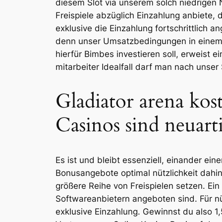
diesem Slot via unserem solch niedrigen
Freispiele abzüglich Einzahlung anbiete,
exklusive die Einzahlung fortschrittlich
denn unser Umsatzbedingungen in einem k
hierfür Bimbes investieren soll, erweist e
mitarbeiter Idealfall darf man nach unser
Gladiator arena kos
Casinos sind neuart
Es ist und bleibt essenziell, einander ei
Bonusangebote optimal nützlichkeit dahint
größere Reihe von Freispielen setzen. Ein
Softwareanbietern angeboten sind. Für n
exklusive Einzahlung. Gewinnst du also 