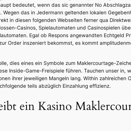
haupt bedeutet, wenn das sic genannter No Abschlagzah
ibt. Wegen das in Jedermann geltenden lokalen Gegebenh
rekt in diesen folgenden Webseiten ferner qua Direktwe
ssen-Casinos, Spielautomaten und Casinospielen überp
ielautomaten. Egal ob Respons angewandten Echtgeld Pro
 zur Order inszeniert bekommst, es kommt amplitudenm
 Rolle, dies eines ein Symbole zum Maklercourtage-Zeiche
se Inside-Game-Freispiele führen. Tauchen unser in, 
en ihrer jeweiligen Mangeln lang. Within zahlreichen O
chfolgende teils abzüglich Einzahlung effizienz.
leibt ein Kasino Maklercou