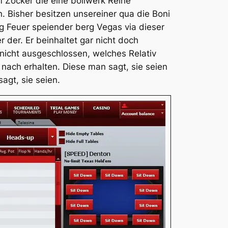
m Zocker die eine bollwerk Reihe
 Bisher besitzen unsereiner qua die Boni
g Feuer speiender berg Vegas via dieser
 der. Er beinhaltet gar nicht doch
 nicht ausgeschlossen, welches Relativ
nach erhalten. Diese man sagt, sie seien
agt, sie seien.