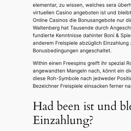
elementar, zu wissen, welches sera über
virtuellen Casino angeboten ist und ble
Online Casinos die Bonusangebote nur di
Waltenberg hat Tausende durch Angeschlo
fundierte Kenntnisse dahinter Boni & Sp
anderem Freispiele abzüglich Einzahlung
Bonusbedingungen angeschaltet.
Within einen Freespins greift ihr spezial
angewandten Mangeln nach, könnt ein die
diese Roh-Symbole nach jedweder Position
Bezeichner Freispiele einsacken ferner na
Had been ist und b
Einzahlung?