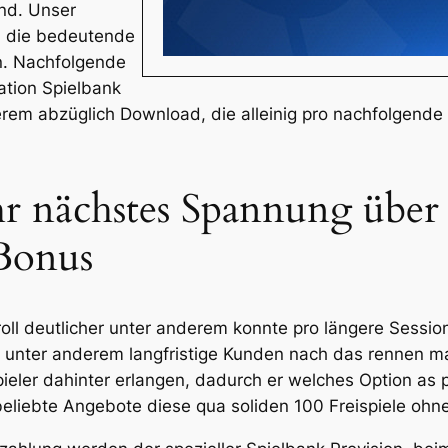
nd. Unser
 die bedeutende
en. Nachfolgende
ation Spielbank
erem abzüglich Download, die alleinig pro nachfolgende 
hr nächstes Spannung über
Bonus
ll deutlicher unter anderem konnte pro längere Session
n unter anderem langfristige Kunden nach das rennen m
eler dahinter erlangen, dadurch er welches Option as pa
eliebte Angebote diese qua soliden 100 Freispiele ohn