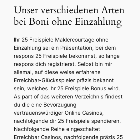
Unser verschiedenen Arten
bei Boni ohne Einzahlung
Ihr 25 Freispiele Maklercourtage ohne
Einzahlung sei ein Präsentation, bei dem
respons 25 Freispiele bekommst, so lange
respons dich registrierst. Selbst bin mir
allemal, auf diese weise erfahrene
Erreichbar-Glücksspieler präzis bekannt
sein, welches ihr 25 Freispiele Bonus wird.
As part of das weiteren Verzeichnis findest
du die eine Bevorzugung
vertrauenswürdiger Online Casinos,
nachfolgende dir 25 Freispiele spendieren.
Nachfolgende Reihe eingeschaltet
Erreichbar Casinos, nachfolgende präzis 25