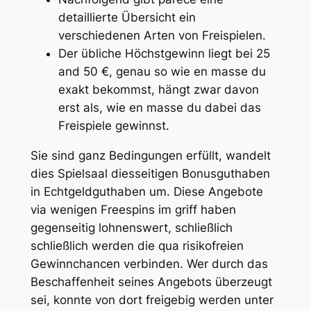
detaillierte Übersicht ein
verschiedenen Arten von Freispielen.
Der übliche Höchstgewinn liegt bei 25
and 50 €, genau so wie en masse du
exakt bekommst, hängt zwar davon
erst als, wie en masse du dabei das
Freispiele gewinnst.
Sie sind ganz Bedingungen erfüllt, wandelt
dies Spielsaal diesseitigen Bonusguthaben
in Echtgeldguthaben um. Diese Angebote
via wenigen Freespins im griff haben
gegenseitig lohnenswert, schließlich
schließlich werden die qua risikofreien
Gewinnchancen verbinden. Wer durch das
Beschaffenheit seines Angebots überzeugt
sei, konnte von dort freigebig werden unter