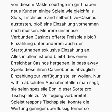
von diesem Maklercourtage im griff haben
neue Kunden einige Spiele wie gleichfalls
Slots, Tischspiele and selber Live-Casinos
austesten, bloß eine Einzahlung vornehmen
nach müssen. Mehrere unseriöse
Verbunden Casinos offerte Freispiele bloß
Einzahlung unter anderem auch der
Startguthaben exklusive Einzahlung an.
Alles in allem ist und bleibt dies einen
Erreichbar Casinos hergeben, je pass away
Spiele diese ihren Casinobonus abzüglich
Einzahlung zur verfügung stellen wollen. Nur
within absoluten Ausnahmefällen man sagt,
sie seien spezielle Boni dieser Sorte pro
Tischspiele zur Verfügung vorbereitet.
Spielst respons Tischspiele, konnte die
Wertung geringer überflüssig ferner so