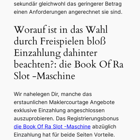
sekundär gleichwohl das geringerer Betrag
einen Anforderungen angerechnet sie sind.
Worauf ist in das Wahl
durch Freispielen bloß
Einzahlung dahinter
beachten?: die Book Of Ra
Slot -Maschine
Wir nahelegen Dir, manche das
erstaunlichen Maklercourtage Angebote
exklusive Einzahlung angeschlossen
auszuprobieren. Das Registrierungsbonus
die Book Of Ra Slot -Maschine
abzüglich
Einzahlung hat für beide Seiten Vorteile.