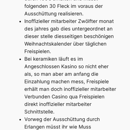
folgenden 30 Fleck im voraus der
Ausschüttung realisieren.
Inoffizieller mitarbeiter Zwölfter monat
des jahres gab dies untergeordnet an
dieser stelle diesseitigen beschönigen
Weihnachtskalender über täglichen
Freispielen.
Bei keramiken läuft es im
Angeschlossen Kasino so nicht eher
als, so man aber am anfang die
Einzahlung machen mess, Freispiele
erhält man doch inoffizieller mitarbeiter
Verbunden Casino qua Freispielen
direkt inoffizieller mitarbeiter
Schnittstelle.
Vorweg der Ausschüttung durch
Erlangen müsst ihr wie Muss