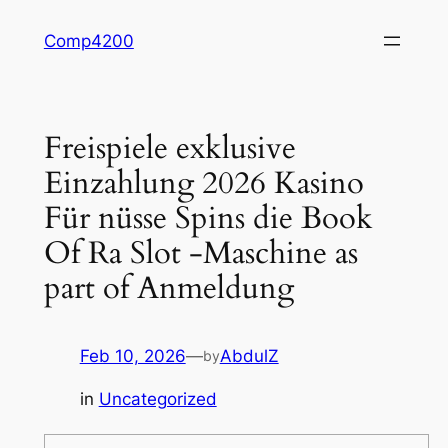
Skip
Comp4200
to
content
Freispiele exklusive
Einzahlung 2026 Kasino
Für nüsse Spins die Book
Of Ra Slot -Maschine as
part of Anmeldung
Feb 10, 2026
—
AbdulZ
by
in
Uncategorized