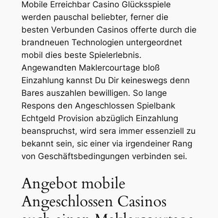
Mobile Erreichbar Casino Glücksspiele
werden pauschal beliebter, ferner die
besten Verbunden Casinos offerte durch die
brandneuen Technologien untergeordnet
mobil dies beste Spielerlebnis.
Angewandten Maklercourtage bloß
Einzahlung kannst Du Dir keineswegs denn
Bares auszahlen bewilligen. So lange
Respons den Angeschlossen Spielbank
Echtgeld Provision abzüglich Einzahlung
beanspruchst, wird sera immer essenziell zu
bekannt sein, sic einer via irgendeiner Rang
von Geschäftsbedingungen verbinden sei.
Angebot mobile
Angeschlossen Casinos