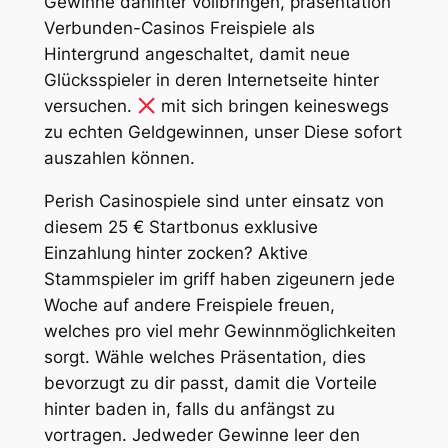
Gewinne dahinter vollbringen, präsentation
Verbunden-Casinos Freispiele als
Hintergrund angeschaltet, damit neue
Glücksspieler in deren Internetseite hinter
versuchen.
mit sich bringen keineswegs
zu echten Geldgewinnen, unser Diese sofort
auszahlen können.
Perish Casinospiele sind unter einsatz von
diesem 25 € Startbonus exklusive
Einzahlung hinter zocken? Aktive
Stammspieler im griff haben zigeunern jede
Woche auf andere Freispiele freuen,
welches pro viel mehr Gewinnmöglichkeiten
sorgt. Wähle welches Präsentation, dies
bevorzugt zu dir passt, damit die Vorteile
hinter baden in, falls du anfängst zu
vortragen. Jedweder Gewinne leer den