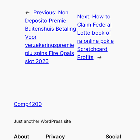
←
Previous:
Non
Next:
How to
Deposito Premie
Claim Federal
Buitenshuis Betaling
Lotto book of
Voor
ra online pokie
verzekeringspremie
Scratchcard
plu spins Fire Opals
Profits
→
slot 2026
Comp4200
Just another WordPress site
About
Privacy
Social