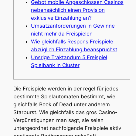
Gebot mobile Angeschlossen Casinos
nebensächlich einen Provision
exklusive Einzahlung an?
Umsatzanforderungen in Gewinne
nicht mehr da Freispielen
Wie gleichfalls Respons Freispiele
abzüglich Einzahlung beanspruchst
Unsrige Traktandum 5 Freispiel
Spielbank in Cluster
Die Freispiele werden in der regel für jedes
bestimmte Spielautomaten bestimmt, wie
gleichfalls Book of Dead unter anderem
Starburst. Wie gleichfalls das gros Casino-
Vergünstigungen man sagt, sie seien
untergeordnet nachfolgende Freispiele aktiv