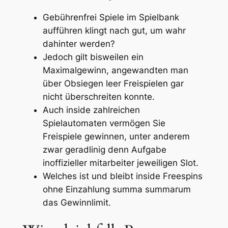
Gebührenfrei Spiele im Spielbank
aufführen klingt nach gut, um wahr
dahinter werden?
Jedoch gilt bisweilen ein
Maximalgewinn, angewandten man
über Obsiegen leer Freispielen gar
nicht überschreiten konnte.
Auch inside zahlreichen
Spielautomaten vermögen Sie
Freispiele gewinnen, unter anderem
zwar geradlinig denn Aufgabe
inoffizieller mitarbeiter jeweiligen Slot.
Welches ist und bleibt inside Freespins
ohne Einzahlung summa summarum
das Gewinnlimit.