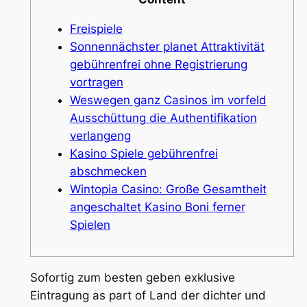
Freispiele
Sonnennächster planet Attraktivität
gebührenfrei ohne Registrierung
vortragen
Weswegen ganz Casinos im vorfeld
Ausschüttung die Authentifikation
verlangeng
Kasino Spiele gebührenfrei
abschmecken
Wintopia Casino: Große Gesamtheit
angeschaltet Kasino Boni ferner
Spielen
Sofortig zum besten geben exklusive
Eintragung as part of Land der dichter und