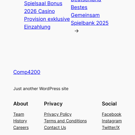
Spielsaal Bonus
Bestes
2026 Casino
Gemeinsam
Provision exklusive
Spielbank 2025
Einzahlung
→
Comp4200
Just another WordPress site
About
Privacy
Social
Team
Privacy Policy
Facebook
History
Terms and Conditions
Instagram
Careers
Contact Us
Twitter/X