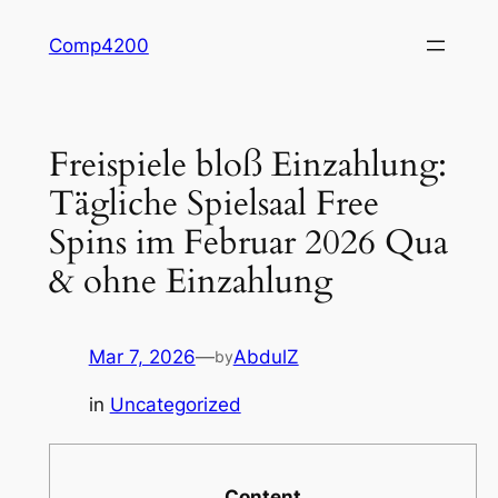
Skip
Comp4200
to
content
Freispiele bloß Einzahlung:
Tägliche Spielsaal Free
Spins im Februar 2026 Qua
& ohne Einzahlung
Mar 7, 2026
—
AbdulZ
by
in
Uncategorized
Content