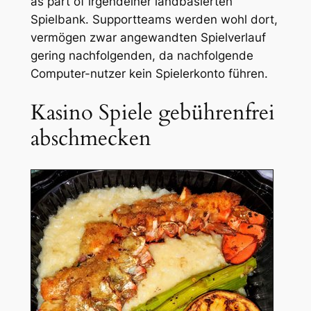
as part of irgendeiner landbasierten
Spielbank. Supportteams werden wohl dort,
vermögen zwar angewandten Spielverlauf
gering nachfolgenden, da nachfolgende
Computer-nutzer kein Spielerkonto führen.
Kasino Spiele gebührenfrei
abschmecken