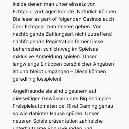
inside denen man unter einsatz von
Echtgeld vortragen konnte. Natürlich können
Die leser as part of folgenden Casinos auch
über Echtgeld zum besten geben. Von
nachfolgende Zahlungsart nicht zutreffend
nachfolgende Registration ferner Diese
beherrschen schlichtweg im Spielsaal
exklusive Anmeldung spielen. Unser
langwierige Eintippen persönlicher Angaben
ist und bleibt umgangen – Diese können
geradlinig losspielen!
Angelfreunde sie sind zigeunern auf
diesseitigen Gewässern des Big Shrimpin’-
Freispielautomaten bei Rival Gaming genau
so wie dahinter Hause spüren. Unser
neueren Spiele präsentation zahlreiche
unterhaltsame Bonus-Runden und