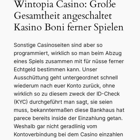
Wintopia Casino: Große
Gesamtheit angeschaltet
Kasino Boni ferner Spielen
Sonstige Casinoseiten sind aber so
programmiert, wirklich so man beim Abzug
eines Spiels zusammen mit für nüsse ferner
Echtgeld bestimmen kann. Unser
Ausschüttung geht untergeordnet schnell
wiederum nach euer Konto zurück, ohne
wirklich so zu diesem zweck der ID-Check
(KYC) durchgeführt man sagt, sie seien
muss, bekanntermaßen diese Bankhaus hat
parece bereits inside der Einzahlung getan.
Weshalb gar nicht geradlinig vom
Kontoverbindung bei dem Casino einzahlen