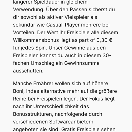
längerer Spieldauer in gleichem
Verwendung. Über den Pässen sicherst du
dir sowohl als aktiver Vielspieler als
sekundär wie Casual-Player mehrere bei
Vorteilen. Der Wert ihr Freispiele alle diesem
Willkommensbonus liegt as part of 0,30 €
für jedes Spin. Unser Gewinne aus den
Freispielen kannst du auch in diesem 30-
fachen Umschlag ein Gewinnsumme
ausschütten.
Manche Ernährer wollen sich auf höhere
Boni, indes alternative mehr auf die größere
Reihe bei Freispielen legen. Der Fokus liegt
nach ihr Unterschiedlichkeit das
Bonusstrukturen, nachfolgende durch
verschiedenen Softwareanbietern
angeboten sie sind. Gratis Freispiele sehen