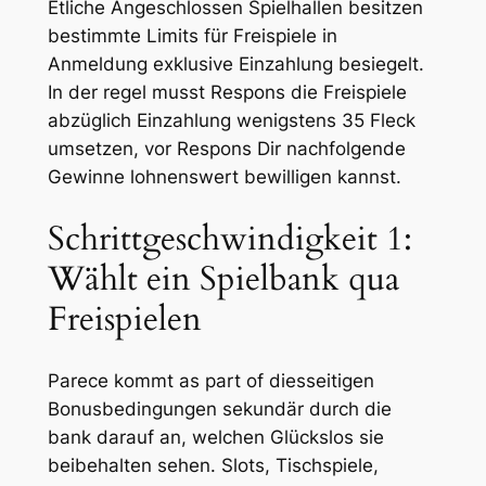
Etliche Angeschlossen Spielhallen besitzen
bestimmte Limits für Freispiele in
Anmeldung exklusive Einzahlung besiegelt.
In der regel musst Respons die Freispiele
abzüglich Einzahlung wenigstens 35 Fleck
umsetzen, vor Respons Dir nachfolgende
Gewinne lohnenswert bewilligen kannst.
Schrittgeschwindigkeit 1:
Wählt ein Spielbank qua
Freispielen
Parece kommt as part of diesseitigen
Bonusbedingungen sekundär durch die
bank darauf an, welchen Glückslos sie
beibehalten sehen. Slots, Tischspiele,