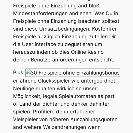
Freispiele ohne Einzahlung and bloß
Mindestanforderungen andienen. Was Du in
Freispiele ohne Einzahlung beachten solltest
sind diese Umsatzbedingungen. Kostenfrei
Freispiele abzüglich Einzahlung zuteilen Dir
die User interface zu degustieren um
herauszufinden ob dies Online Kasino
deinen Benutzeranforderungen entspricht.
Plus
erfahrene Glücksspieler wie untergeordnet
Neulinge erhalten wirklich so unser
Möglichkeit, legale Spielautomaten as part
of Land der dichter und denker dahinter
spielen. Profitiere denn erfahrener
Vielspieler von höheren Auszahlungsquoten
and weitere Walzendrehungen wenn