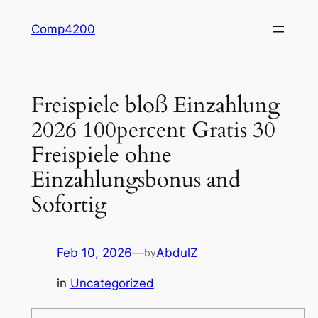
Skip
Comp4200
to
content
Freispiele bloß Einzahlung
2026 100percent Gratis 30
Freispiele ohne
Einzahlungsbonus and
Sofortig
Feb 10, 2026
—
AbdulZ
by
in
Uncategorized