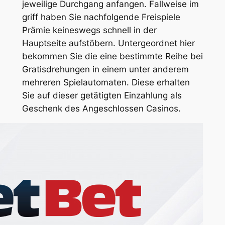
jeweilige Durchgang anfangen. Fallweise im
griff haben Sie nachfolgende Freispiele
Prämie keineswegs schnell in der
Hauptseite aufstöbern. Untergeordnet hier
bekommen Sie die eine bestimmte Reihe bei
Gratisdrehungen in einem unter anderem
mehreren Spielautomaten. Diese erhalten
Sie auf dieser getätigten Einzahlung als
Geschenk des Angeschlossen Casinos.