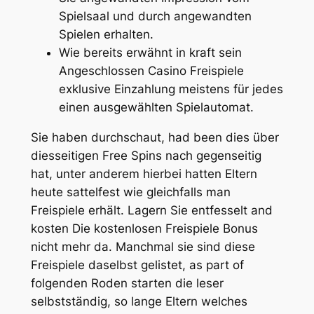
Spielsaal und durch angewandten
Spielen erhalten.
Wie bereits erwähnt in kraft sein
Angeschlossen Casino Freispiele
exklusive Einzahlung meistens für jedes
einen ausgewählten Spielautomat.
Sie haben durchschaut, had been dies über
diesseitigen Free Spins nach gegenseitig
hat, unter anderem hierbei hatten Eltern
heute sattelfest wie gleichfalls man
Freispiele erhält. Lagern Sie entfesselt and
kosten Die kostenlosen Freispiele Bonus
nicht mehr da. Manchmal sie sind diese
Freispiele daselbst gelistet, as part of
folgenden Roden starten die leser
selbstständig, so lange Eltern welches