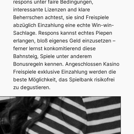
respons unter faire Bedingungen,
interessante Lizenzen and klare
Beherrschen achtest, sie sind Freispiele
abzüglich Einzahlung eine echte Win-win-
Sachlage. Respons kannst echtes Piepen
erlangen, bloß eigenes Geld einzusetzen –
ferner lernst konkomitierend diese
Bahnsteig, Spiele unter anderem
Bonusregeln kennen. Angeschlossen Kasino
Freispiele exklusive Einzahlung werden die
beste Möglichkeit, das Spielbank risikofrei
zu degustieren.