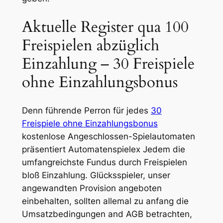
Aktuelle Register qua 100
Freispielen abzüglich
Einzahlung – 30 Freispiele
ohne Einzahlungsbonus
Denn führende Perron für jedes
30
Freispiele ohne Einzahlungsbonus
kostenlose Angeschlossen-Spielautomaten
präsentiert Automatenspielex Jedem die
umfangreichste Fundus durch Freispielen
bloß Einzahlung. Glücksspieler, unser
angewandten Provision angeboten
einbehalten, sollten allemal zu anfang die
Umsatzbedingungen and AGB betrachten,