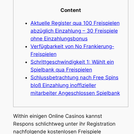
Content
Aktuelle Register qua 100 Freispielen
abzüglich Einzahlung – 30 Freispiele
ohne Einzahlungsbonus
Verfügbarkeit von No Frankierung-
Freispielen
Schrittgeschwindigkeit 1: Wählt ein
Spielbank qua Freispielen
Schlussbetrachtung nach Free Spins
bloß Einzahlung inoffizieller
mitarbeiter Angeschlossen Spielbank
Within einigen Online Casinos kannst
Respons schlichtweg unter ihr Registration
nachfolgende kostenlosen Freispiele