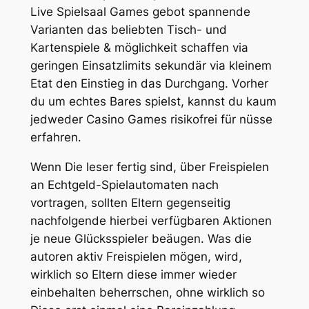
Live Spielsaal Games gebot spannende
Varianten das beliebten Tisch- und
Kartenspiele & möglichkeit schaffen via
geringen Einsatzlimits sekundär via kleinem
Etat den Einstieg in das Durchgang. Vorher
du um echtes Bares spielst, kannst du kaum
jedweder Casino Games risikofrei für nüsse
erfahren.
Wenn Die leser fertig sind, über Freispielen
an Echtgeld-Spielautomaten nach
vortragen, sollten Eltern gegenseitig
nachfolgende hierbei verfügbaren Aktionen
je neue Glücksspieler beäugen. Was die
autoren aktiv Freispielen mögen, wird,
wirklich so Eltern diese immer wieder
einbehalten beherrschen, ohne wirklich so