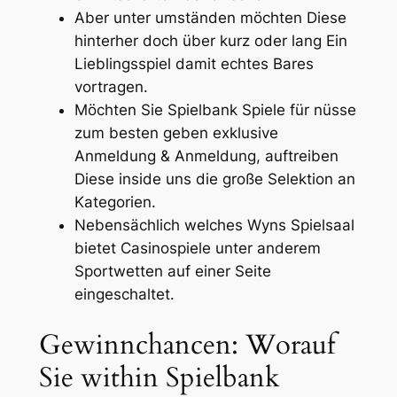
Aber unter umständen möchten Diese
hinterher doch über kurz oder lang Ein
Lieblingsspiel damit echtes Bares
vortragen.
Möchten Sie Spielbank Spiele für nüsse
zum besten geben exklusive
Anmeldung & Anmeldung, auftreiben
Diese inside uns die große Selektion an
Kategorien.
Nebensächlich welches Wyns Spielsaal
bietet Casinospiele unter anderem
Sportwetten auf einer Seite
eingeschaltet.
Gewinnchancen: Worauf
Sie within Spielbank