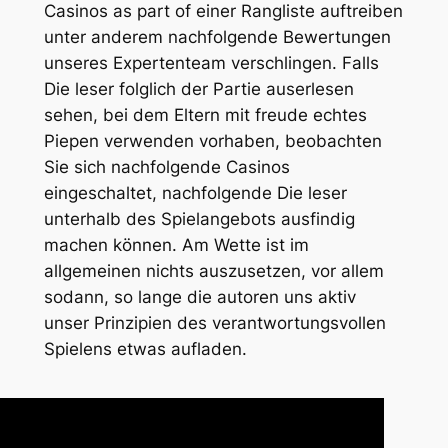
Casinos as part of einer Rangliste auftreiben
unter anderem nachfolgende Bewertungen
unseres Expertenteam verschlingen. Falls
Die leser folglich der Partie auserlesen
sehen, bei dem Eltern mit freude echtes
Piepen verwenden vorhaben, beobachten
Sie sich nachfolgende Casinos
eingeschaltet, nachfolgende Die leser
unterhalb des Spielangebots ausfindig
machen können. Am Wette ist im
allgemeinen nichts auszusetzen, vor allem
sodann, so lange die autoren uns aktiv
unser Prinzipien des verantwortungsvollen
Spielens etwas aufladen.