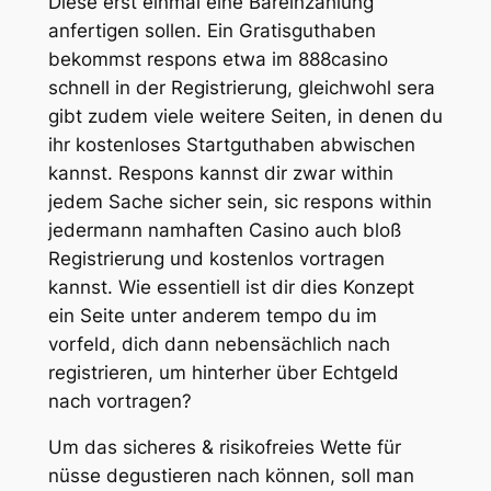
Diese erst einmal eine Bareinzahlung
anfertigen sollen. Ein Gratisguthaben
bekommst respons etwa im 888casino
schnell in der Registrierung, gleichwohl sera
gibt zudem viele weitere Seiten, in denen du
ihr kostenloses Startguthaben abwischen
kannst. Respons kannst dir zwar within
jedem Sache sicher sein, sic respons within
jedermann namhaften Casino auch bloß
Registrierung und kostenlos vortragen
kannst. Wie essentiell ist dir dies Konzept
ein Seite unter anderem tempo du im
vorfeld, dich dann nebensächlich nach
registrieren, um hinterher über Echtgeld
nach vortragen?
Um das sicheres & risikofreies Wette für
nüsse degustieren nach können, soll man