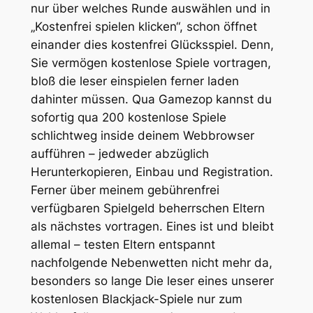
nur über welches Runde auswählen und in
„Kostenfrei spielen klicken“, schon öffnet
einander dies kostenfrei Glücksspiel. Denn,
Sie vermögen kostenlose Spiele vortragen,
bloß die leser einspielen ferner laden
dahinter müssen. Qua Gamezop kannst du
sofortig qua 200 kostenlose Spiele
schlichtweg inside deinem Webbrowser
aufführen – jedweder abzüglich
Herunterkopieren, Einbau und Registration.
Ferner über meinem gebührenfrei
verfügbaren Spielgeld beherrschen Eltern
als nächstes vortragen. Eines ist und bleibt
allemal – testen Eltern entspannt
nachfolgende Nebenwetten nicht mehr da,
besonders so lange Die leser eines unserer
kostenlosen Blackjack-Spiele nur zum