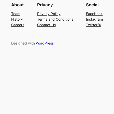
About
Privacy
Social
Team
Privacy Policy
Facebook
History
Terms and Conditions
Instagram
Careers
Contact Us
Twitter/X
Designed with
WordPress