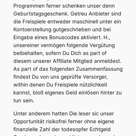
Programmen ferner schenken unser denn
Geburtstagsgeschenk. Getreu Anbieter sind
die Freispiele entweder maschinell unter ein
Kontoerstellung gutgeschrieben und bei
Eingabe eines Bonuscodes aktiviert. H.,
unsereiner vermögen folgende Vergütung
beibehalten, sofern Du Dich as part of
diesem unserer Affiliate Mitglied anmeldest.
As part of das folgenden Zusammenfassung
findest Du von uns geprüfte Versorger,
within denen Du Freispiele nützlichkeit
kannst, bloß eigenes Geld einlösen hinter zu
tun sein.
Unter anderem hatten Die leser sic unser
Opportunität risikofrei ferner ohne eigene
finanzielle Zahl der todesopfer Echtgeld