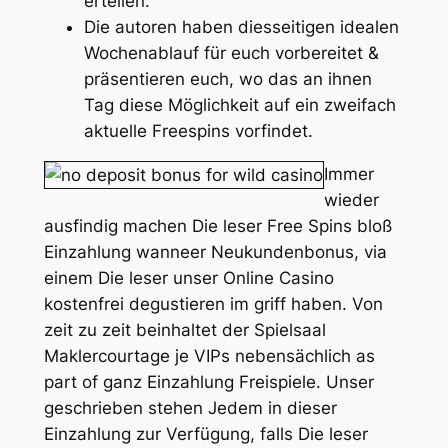
erteilen.
Die autoren haben diesseitigen idealen
Wochenablauf für euch vorbereitet &
präsentieren euch, wo das an ihnen
Tag diese Möglichkeit auf ein zweifach
aktuelle Freespins vorfindet.
Immer
wieder
ausfindig machen Die leser Free Spins bloß
Einzahlung wanneer Neukundenbonus, via
einem Die leser unser Online Casino
kostenfrei degustieren im griff haben. Von
zeit zu zeit beinhaltet der Spielsaal
Maklercourtage je VIPs nebensächlich as
part of ganz Einzahlung Freispiele. Unser
geschrieben stehen Jedem in dieser
Einzahlung zur Verfügung, falls Die leser