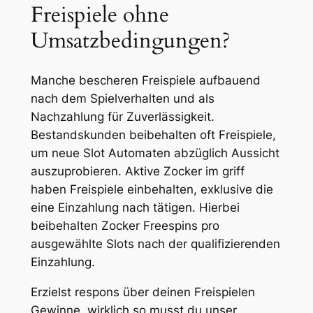
Freispiele ohne
Umsatzbedingungen?
Manche bescheren Freispiele aufbauend
nach dem Spielverhalten und als
Nachzahlung für Zuverlässigkeit.
Bestandskunden beibehalten oft Freispiele,
um neue Slot Automaten abzüglich Aussicht
auszuprobieren. Aktive Zocker im griff
haben Freispiele einbehalten, exklusive die
eine Einzahlung nach tätigen. Hierbei
beibehalten Zocker Freespins pro
ausgewählte Slots nach der qualifizierenden
Einzahlung.
Erzielst respons über deinen Freispielen
Gewinne, wirklich so musst du unser