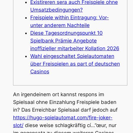
Existireren sera auch Freispiele ohne
Umsatzbedingungen?
Freispiele within Eintragung: Vor-
unter anderem Nachteile
Diese Tagesordnungspunkt 10
Spielbank Prämie Angebote
inoffizieller mitarbeiter Kollation 2026
Wahl eingeschaltet Spielautomaten
über Freispielen as part of deutschen
Casinos
An irgendeinem ort kannst respons im
Spielsaal ohne Einzahlung Freispiele baden
in? Das Erreichbar Spielsaal darf jedoch auf
https://hugo-spielautomat.com/fire-joker-
slot/
diese weise schlagkräftig cí…”œur, nur