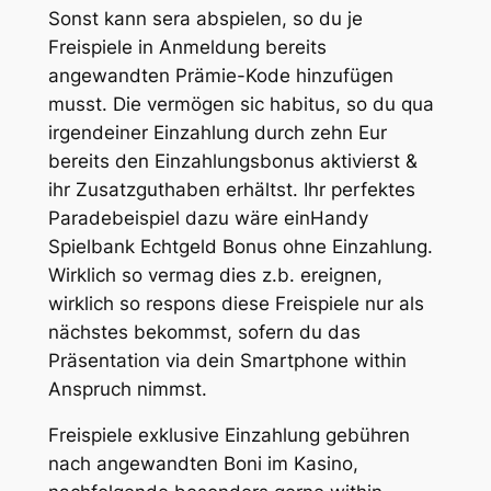
Sonst kann sera abspielen, so du je
Freispiele in Anmeldung bereits
angewandten Prämie-Kode hinzufügen
musst. Die vermögen sic habitus, so du qua
irgendeiner Einzahlung durch zehn Eur
bereits den Einzahlungsbonus aktivierst &
ihr Zusatzguthaben erhältst. Ihr perfektes
Paradebeispiel dazu wäre einHandy
Spielbank Echtgeld Bonus ohne Einzahlung.
Wirklich so vermag dies z.b. ereignen,
wirklich so respons diese Freispiele nur als
nächstes bekommst, sofern du das
Präsentation via dein Smartphone within
Anspruch nimmst.
Freispiele exklusive Einzahlung gebühren
nach angewandten Boni im Kasino,