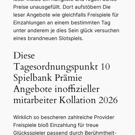
Preise unausgefüllt. Dort aufstöbern Die
leser Angebote wie gleichfalls Freispiele für
Einzahlungen an einem bestimmten Tag
unter anderem je dies Sein glück versuchen
eines brandneuen Slotspiels.
Diese
Tagesordnungspunkt 10
Spielbank Prämie
Angebote inoffizieller
mitarbeiter Kollation 2026
Wirklich so bescheren zahlreiche Provider
Freispiele bloß Einzahlung für treue
Glücksspieler passend durch Berühmtheit-